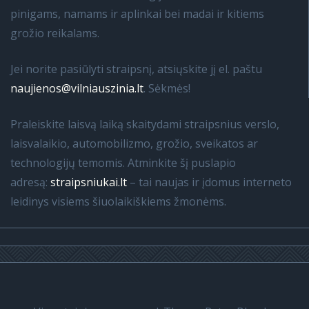
pinigams, namams ir aplinkai bei madai ir kitiems
grožio reikalams.
Jei norite pasiūlyti straipsnį, atsiųskite jį el. paštu
naujienos@vilniauszinia.lt
. Sėkmės!
Praleiskite laisvą laiką skaitydami straipsnius verslo,
laisvalaikio, automobilizmo, grožio, sveikatos ar
technologijų temomis. Atminkite šį puslapio
adresą:
straipsniukai.lt
– tai naujas ir įdomus interneto
leidinys visiems šiuolaikiškiems žmonėms.