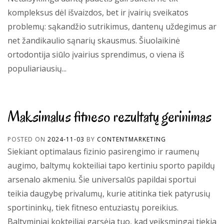
kompleksus dėl išvaizdos, bet ir įvairių sveikatos
problemų: sąkandžio sutrikimus, dantenų uždegimus ar
net žandikaulio sąnarių skausmus. Šiuolaikinė
ortodontija siūlo įvairius sprendimus, o viena iš
populiariausių...
Maksimalus fitneso rezultatų gerinimas
POSTED ON
2024-11-03
BY
CONTENTMARKETING
Siekiant optimalaus fizinio pasirengimo ir raumenų
augimo, baltymų kokteiliai tapo kertiniu sporto papildų
arsenalo akmeniu. Šie universalūs papildai sportui
teikia daugybę privalumų, kurie atitinka tiek patyrusių
sportininkų, tiek fitneso entuziastų poreikius.
Baltyminiai kokteiliai garsėja tuo, kad veiksmingai tiekia