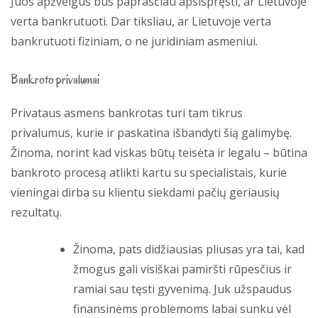
Juos apžvelgus bus paprasčiau apsispręsti, ar Lietuvoje
verta bankrutuoti. Dar tiksliau, ar Lietuvoje verta
bankrutuoti fiziniam, o ne juridiniam asmeniui.
Bankroto privalumai
Privataus asmens bankrotas turi tam tikrus
privalumus, kurie ir paskatina išbandyti šią galimybę.
Žinoma, norint kad viskas būtų teisėta ir legalu – būtina
bankroto procesą atlikti kartu su specialistais, kurie
vieningai dirba su klientu siekdami pačių geriausių
rezultatų.
Žinoma, pats didžiausias pliusas yra tai, kad
žmogus gali visiškai pamiršti rūpesčius ir
ramiai sau tęsti gyvenimą. Juk užspaudus
finansinėms problemoms labai sunku vėl