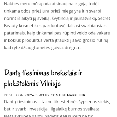
Nakties metu mūsų oda atsinaujina ir gyja, todėl
tinkama odos priežiūra prieš miegą yra itin svarbi
norint išlaikyti ją sveiką, švytinčią ir jaunatvišką. Secret
Beauty kosmetikos parduotuvė dalijasi svarbiausiais
patarimais, kaip tinkamai pasirūpinti veido oda vakare
ir kokius produktus verta įtraukti į savo grožio rutiną,
kad ryte džiaugtumėtės gaivia, drėgna...
Dantų tiesinimas breketais ir
plokštelėmis Vilniuje
POSTED ON
2025-05-03
BY
CONTENTMARKETING
Dantų tiesinimas – tai ne tik estetinės šypsenos siekis,
bet ir svarbi investicija į ilgalaikę burnos sveikatą.
Netaisyklinga dantų padėtis gali sukelti ne tik