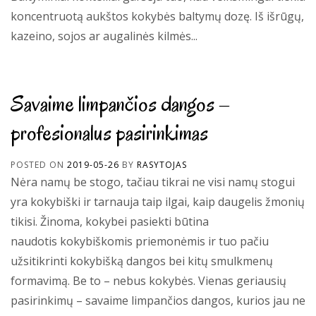
koncentruotą aukštos kokybės baltymų dozę. Iš išrūgų,
kazeino, sojos ar augalinės kilmės...
Savaime limpančios dangos –
profesionalus pasirinkimas
POSTED ON
2019-05-26
BY
RASYTOJAS
Nėra namų be stogo, tačiau tikrai ne visi namų stogui
yra kokybiški ir tarnauja taip ilgai, kaip daugelis žmonių
tikisi. Žinoma, kokybei pasiekti būtina
naudotis kokybiškomis priemonėmis ir tuo pačiu
užsitikrinti kokybišką dangos bei kitų smulkmenų
formavimą. Be to – nebus kokybės. Vienas geriausių
pasirinkimų – savaime limpančios dangos, kurios jau ne