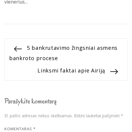
vienerius...
Navigacija
Previous
5 bankrutavimo žingsniai asmens
post:
bankroto procese
tarp
Next
Linksmi faktai apie Airiją
įrašų
post:
Parašykite komentarą
El. pašto adresas nebus skelbiamas.
Būtini laukeliai pažymėti
*
KOMENTARAS
*