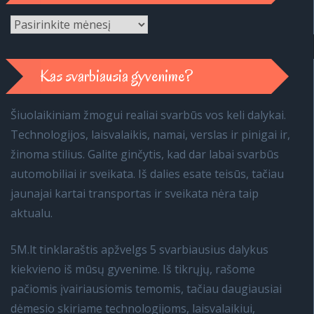
Archyvai
Kas svarbiausia gyvenime?
Šiuolaikiniam žmogui realiai svarbūs vos keli dalykai.
Technologijos, laisvalaikis, namai, verslas ir pinigai ir,
žinoma stilius. Galite ginčytis, kad dar labai svarbūs
automobiliai ir sveikata. Iš dalies esate teisūs, tačiau
jaunajai kartai transportas ir sveikata nėra taip
aktualu.
5M.lt tinklaraštis apžvelgs 5 svarbiausius dalykus
kiekvieno iš mūsų gyvenime. Iš tikrųjų, rašome
pačiomis įvairiausiomis temomis, tačiau daugiausiai
dėmesio skiriame technologijoms, laisvalaikiui,