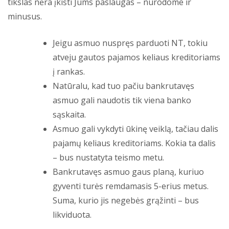
tikslas nėra įkišti Jums paslaugas – nurodome ir
minusus.
Jeigu asmuo nuspręs parduoti NT, tokiu
atveju gautos pajamos keliaus kreditoriams
į rankas.
Natūralu, kad tuo pačiu bankrutavęs
asmuo gali naudotis tik viena banko
sąskaita.
Asmuo gali vykdyti ūkinę veiklą, tačiau dalis
pajamų keliaus kreditoriams. Kokia ta dalis
– bus nustatyta teismo metu.
Bankrutavęs asmuo gaus planą, kuriuo
gyventi turės remdamasis 5-erius metus.
Suma, kurio jis negebės grąžinti – bus
likviduota.