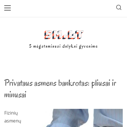
Skip
Primary
Menu
to
content
5m.lt
5 mėgstamiausi dalykai gyvenime
Privataus asmens bankrotas: pliusai ir
minusai
Fizinių
asmenų