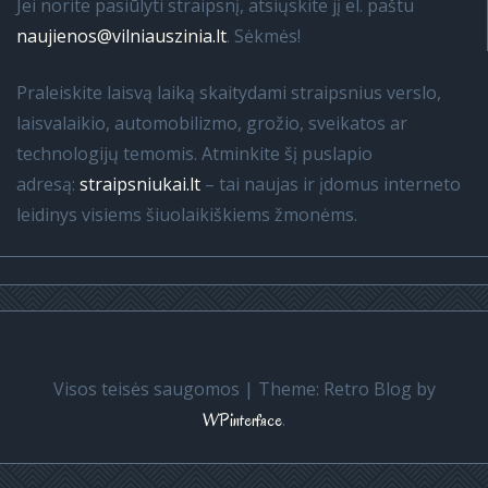
Jei norite pasiūlyti straipsnį, atsiųskite jį el. paštu
naujienos@vilniauszinia.lt
. Sėkmės!
Praleiskite laisvą laiką skaitydami straipsnius verslo,
laisvalaikio, automobilizmo, grožio, sveikatos ar
technologijų temomis. Atminkite šį puslapio
adresą:
straipsniukai.lt
– tai naujas ir įdomus interneto
leidinys visiems šiuolaikiškiems žmonėms.
Visos teisės saugomos
|
Theme: Retro Blog by
.
WPinterface