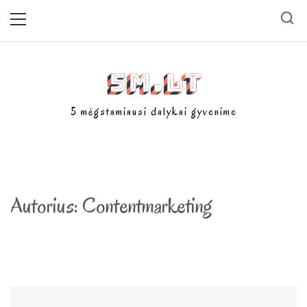
Skip
Primary
Menu
to
content
5m.lt
5 mėgstamiausi dalykai gyvenime
Autorius:
Contentmarketing