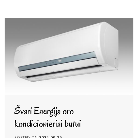
Švari Energija oro
kondicionieriai butui
POSTED ON
2025-09-26