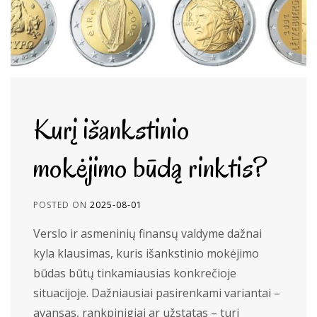
Kurį išankstinio
mokėjimo būdą rinktis?
POSTED ON
2025-08-01
Verslo ir asmeninių finansų valdyme dažnai
kyla klausimas, kuris išankstinio mokėjimo
būdas būtų tinkamiausias konkrečioje
situacijoje. Dažniausiai pasirenkami variantai –
avansas, rankpinigiai ar užstatas – turi