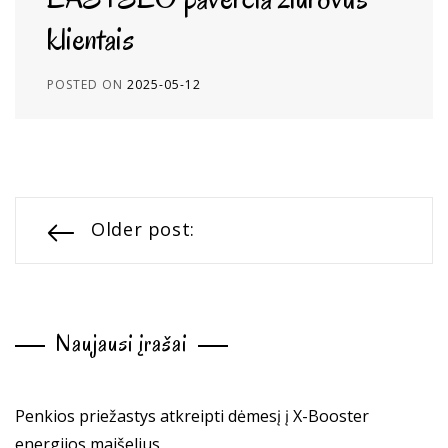
klientais
POSTED ON
2025-05-12
Navigacija
Older post:
tarp
įrašų
Naujausi įrašai
Penkios priežastys atkreipti dėmesį į X-Booster
energijos maišelius