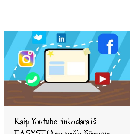
Kaip Youtube rinkodara iš
EASYSEO paverčia žiūrovus