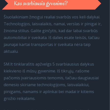
Kas svarbiausia gyvenime?
Šiuolaikiniam žmogui realiai svarbūs vos keli dalykai.
Technologijos, laisvalaikis, namai, verslas ir pinigai ir,
žinoma stilius. Galite ginčytis, kad dar labai svarbūs
automobiliai ir sveikata. Iš dalies esate teisūs, tačiau
jaunajai kartai transportas ir sveikata nėra taip
aktualu.
5M.lt tinklaraštis apžvelgs 5 svarbiausius dalykus
kiekvieno iš mūsų gyvenime. Iš tikrųjų, rašome
pačiomis įvairiausiomis temomis, tačiau daugiausiai
dėmesio skiriame technologijoms, laisvalaikiui,
pinigams, namams ir aplinkai bei madai ir kitiems
grožio reikalams.