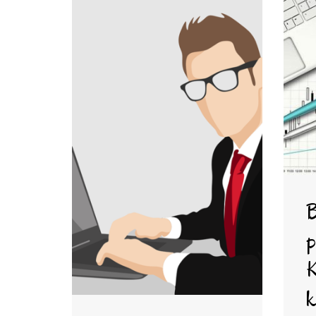
B
p
K
k