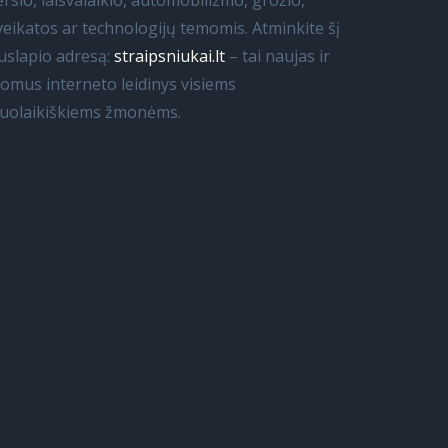
erslo, laisvalaikio, automobilizmo, grožio,
veikatos ar technologijų temomis. Atminkite šį
uslapio adresą:
straipsniukai.lt
– tai naujas ir
domus interneto leidinys visiems
iuolaikiškiems žmonėms.