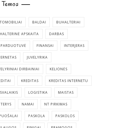
Temos
TOMOBILIAI
BALDAI
BUHALTERIAI
HALTERINĖ APSKAITA
DARBAS
. PARDUOTUVĖ
FINANSAI
INTERJERAS
TERNETAS
JUVELYRIKA
VELYRINIAI DIRBAINIAI
KELIONĖS
EDITAI
KREDITAS
KREDITAS INTERNETU
ISVALAIKIS
LOGISTIKA
MAISTAS
TERYS
NAMAI
NT PIRKIMAS
PUOŠALAI
PASKOLA
PASKOLOS
SLAUGOS
PINIGAI
PRAMOGOS