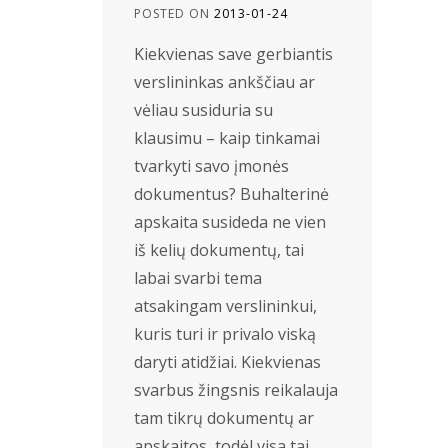
POSTED ON
2013-01-24
Kiekvienas save gerbiantis
verslininkas ankščiau ar
vėliau susiduria su
klausimu – kaip tinkamai
tvarkyti savo įmonės
dokumentus? Buhalterinė
apskaita susideda ne vien
iš kelių dokumentų, tai
labai svarbi tema
atsakingam verslininkui,
kuris turi ir privalo viską
daryti atidžiai. Kiekvienas
svarbus žingsnis reikalauja
tam tikrų dokumentų ar
apskaitos, todėl visa tai