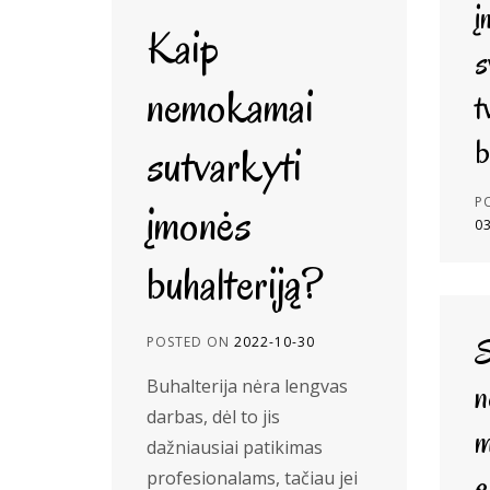
į
Kaip
s
nemokamai
t
b
sutvarkyti
P
įmonės
0
buhalteriją?
S
POSTED ON
2022-10-30
Buhalterija nėra lengvas
n
darbas, dėl to jis
m
dažniausiai patikimas
e
profesionalams, tačiau jei