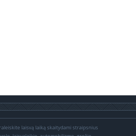
raleiskite laisvą laiką skaitydami straipsnius