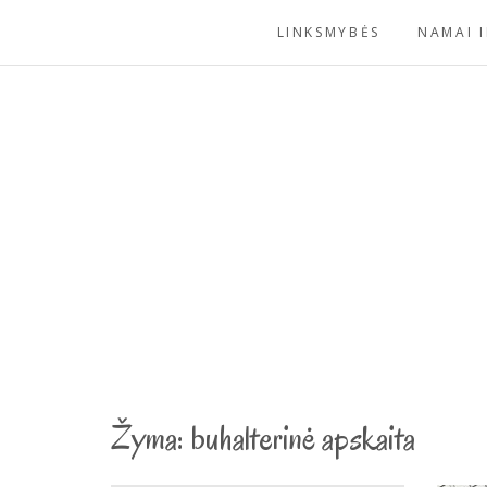
Skip
LINKSMYBĖS
NAMAI I
to
content
Žyma:
buhalterinė apskaita