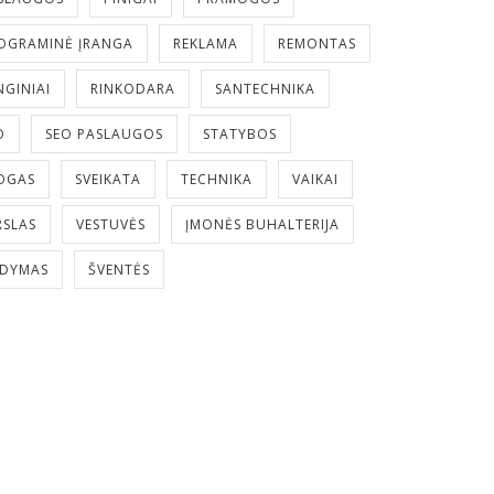
OGRAMINĖ ĮRANGA
REKLAMA
REMONTAS
NGINIAI
RINKODARA
SANTECHNIKA
O
SEO PASLAUGOS
STATYBOS
OGAS
SVEIKATA
TECHNIKA
VAIKAI
RSLAS
VESTUVĖS
ĮMONĖS BUHALTERIJA
LDYMAS
ŠVENTĖS