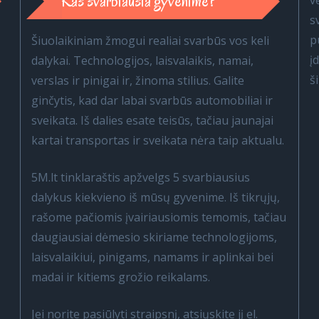
Kas svarbiausia gyvenime?
v
s
p
Šiuolaikiniam žmogui realiai svarbūs vos keli
į
dalykai. Technologijos, laisvalaikis, namai,
š
verslas ir pinigai ir, žinoma stilius. Galite
ginčytis, kad dar labai svarbūs automobiliai ir
sveikata. Iš dalies esate teisūs, tačiau jaunajai
kartai transportas ir sveikata nėra taip aktualu.
5M.lt tinklaraštis apžvelgs 5 svarbiausius
dalykus kiekvieno iš mūsų gyvenime. Iš tikrųjų,
rašome pačiomis įvairiausiomis temomis, tačiau
daugiausiai dėmesio skiriame technologijoms,
laisvalaikiui, pinigams, namams ir aplinkai bei
madai ir kitiems grožio reikalams.
Jei norite pasiūlyti straipsnį, atsiųskite jį el.