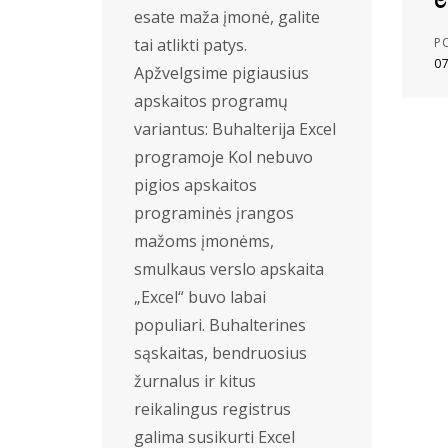
esate maža įmonė, galite
tai atlikti patys.
P
0
Apžvelgsime pigiausius
apskaitos programų
variantus: Buhalterija Excel
programoje Kol nebuvo
pigios apskaitos
programinės įrangos
mažoms įmonėms,
smulkaus verslo apskaita
„Excel“ buvo labai
populiari. Buhalterines
sąskaitas, bendruosius
žurnalus ir kitus
reikalingus registrus
galima susikurti Excel