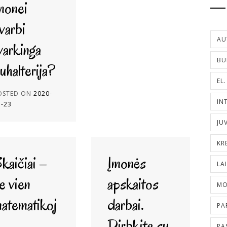
monei
varbi
AU
varkinga
BU
uhalterija?
EL
OSTED ON
2020-
IN
3-23
JU
KR
kaičiai –
Įmonės
LA
e vien
apskaitos
MO
atematikoj
darbai.
PA
Dirbkite su
PA