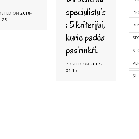
specialistais
PR
OSTED ON
2018-
7-25
: 5 kriterijai,
RE
kurie padės
SE
pasirinkti.
ST
VE
POSTED ON
2017-
04-15
ŠI