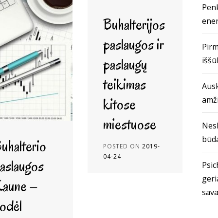
Penk
Buhalterijos
ener
paslaugos ir
Pirm
paslaugų
iššū
teikimas
Ausk
kitose
amž
miestuose
Nes
būda
uhalterio
POSTED ON
2019-
04-24
aslaugos
Psich
geri
aune –
sava
odėl