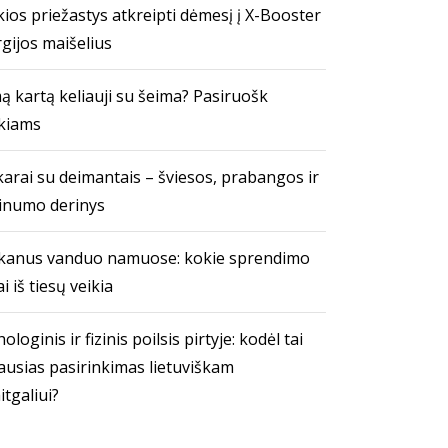
ios priežastys atkreipti dėmesį į X-Booster
gijos maišelius
ą kartą keliauji su šeima? Pasiruošk
kiams
arai su deimantais – šviesos, prabangos ir
inumo derinys
kanus vanduo namuose: kokie sprendimo
i iš tiesų veikia
ologinis ir fizinis poilsis pirtyje: kodėl tai
ausias pasirinkimas lietuviškam
itgaliui?