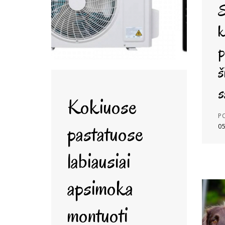
S
k
p
š
s
Kokiuose
P
pastatuose
0
labiausiai
apsimoka
montuoti