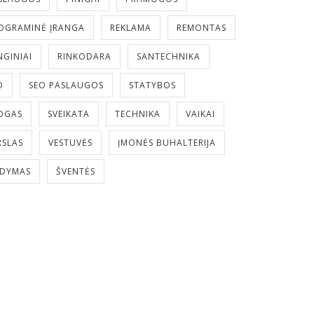
OGRAMINĖ ĮRANGA
REKLAMA
REMONTAS
NGINIAI
RINKODARA
SANTECHNIKA
O
SEO PASLAUGOS
STATYBOS
OGAS
SVEIKATA
TECHNIKA
VAIKAI
RSLAS
VESTUVĖS
ĮMONĖS BUHALTERIJA
LDYMAS
ŠVENTĖS