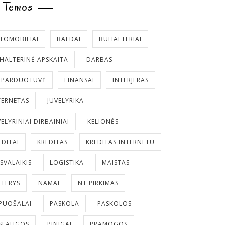
Temos
TOMOBILIAI
BALDAI
BUHALTERIAI
HALTERINĖ APSKAITA
DARBAS
. PARDUOTUVĖ
FINANSAI
INTERJERAS
TERNETAS
JUVELYRIKA
VELYRINIAI DIRBAINIAI
KELIONĖS
EDITAI
KREDITAS
KREDITAS INTERNETU
ISVALAIKIS
LOGISTIKA
MAISTAS
TERYS
NAMAI
NT PIRKIMAS
PUOŠALAI
PASKOLA
PASKOLOS
SLAUGOS
PINIGAI
PRAMOGOS