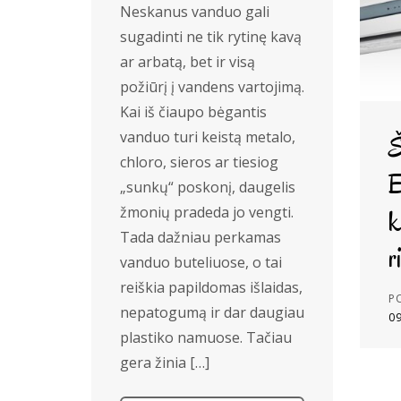
Neskanus vanduo gali
sugadinti ne tik rytinę kavą
ar arbatą, bet ir visą
požiūrį į vandens vartojimą.
Kai iš čiaupo bėgantis
vanduo turi keistą metalo,
Š
chloro, sieros ar tiesiog
E
„sunkų“ poskonį, daugelis
žmonių pradeda jo vengti.
k
Tada dažniau perkamas
r
vanduo buteliuose, o tai
reiškia papildomas išlaidas,
P
nepatogumą ir dar daugiau
0
plastiko namuose. Tačiau
gera žinia […]