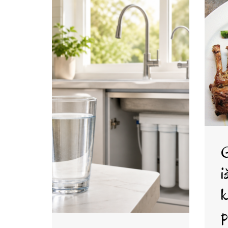
i
k
p