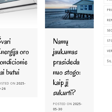
PR
RE
SE
vari
Namų
ST
nergija oro
jaukumas
VE
ondicionie
prasideda
ŠI
iai butui
nuo stogo:
kaip jį
OSTED ON
2025-
9-26
sukurti?
POSTED ON
2025-
05-30