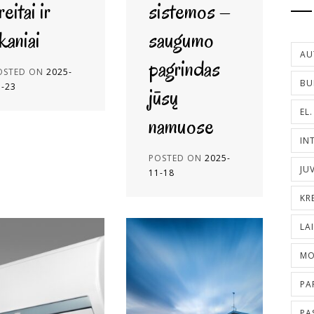
reitai ir
sistemos –
kaniai
saugumo
AU
pagrindas
OSTED ON
2025-
BU
1-23
jūsų
EL
namuose
IN
POSTED ON
2025-
JU
11-18
KR
LA
MO
PA
PA