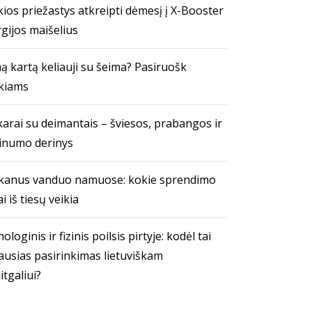
ios priežastys atkreipti dėmesį į X-Booster
gijos maišelius
ą kartą keliauji su šeima? Pasiruošk
kiams
arai su deimantais – šviesos, prabangos ir
inumo derinys
kanus vanduo namuose: kokie sprendimo
i iš tiesų veikia
ologinis ir fizinis poilsis pirtyje: kodėl tai
ausias pasirinkimas lietuviškam
itgaliui?