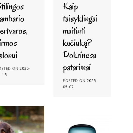
tilingos
Kaip
ambario
taisyklingai
ertvaros,
maitinti
irmos
kačiuką?
alonui
Dokrinesa
patarimai
OSTED ON
2025-
5-16
POSTED ON
2025-
05-07