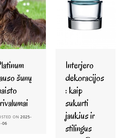
latinum
Interjero
auso šunų
dekoracijos
aisto
: kaip
rivalumai
sukurti
jaukius ir
OSTED ON
2025-
5-06
stilingus