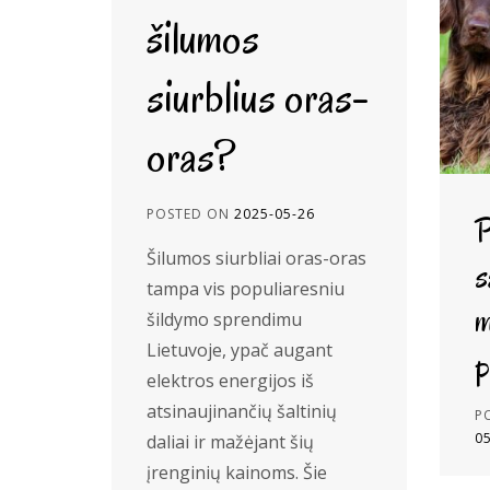
šilumos
siurblius oras-
oras?
POSTED ON
2025-05-26
P
Šilumos siurbliai oras-oras
s
tampa vis populiaresniu
m
šildymo sprendimu
Lietuvoje, ypač augant
p
elektros energijos iš
atsinaujinančių šaltinių
P
0
daliai ir mažėjant šių
įrenginių kainoms. Šie