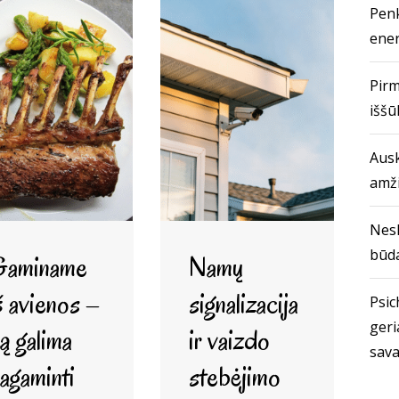
Penk
ener
Pirm
iššū
Ausk
amž
Nes
būda
Gaminame
Namų
š avienos –
signalizacija
Psich
geri
ą galima
ir vaizdo
sava
agaminti
stebėjimo