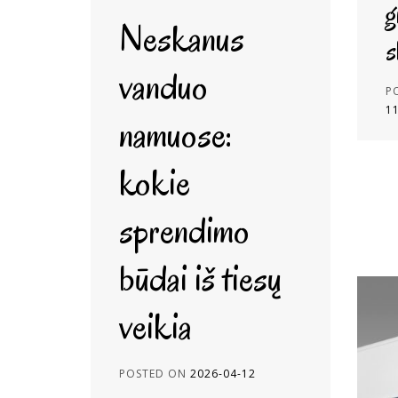
g
Neskanus
s
vanduo
P
1
namuose:
kokie
sprendimo
būdai iš tiesų
veikia
POSTED ON
2026-04-12