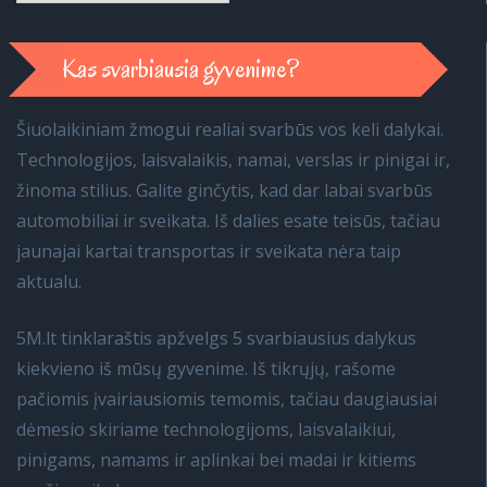
Kas svarbiausia gyvenime?
Šiuolaikiniam žmogui realiai svarbūs vos keli dalykai.
Technologijos, laisvalaikis, namai, verslas ir pinigai ir,
žinoma stilius. Galite ginčytis, kad dar labai svarbūs
automobiliai ir sveikata. Iš dalies esate teisūs, tačiau
jaunajai kartai transportas ir sveikata nėra taip
aktualu.
5M.lt tinklaraštis apžvelgs 5 svarbiausius dalykus
kiekvieno iš mūsų gyvenime. Iš tikrųjų, rašome
pačiomis įvairiausiomis temomis, tačiau daugiausiai
dėmesio skiriame technologijoms, laisvalaikiui,
pinigams, namams ir aplinkai bei madai ir kitiems