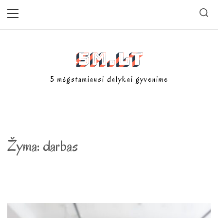
Skip
Primary
Menu
to
content
5m.lt
5 mėgstamiausi dalykai gyvenime
Žyma:
darbas