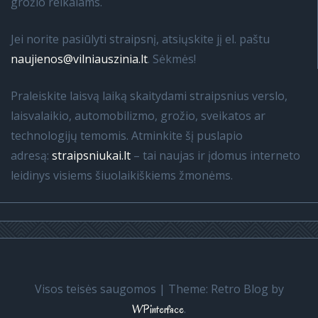
grožio reikalams.
Jei norite pasiūlyti straipsnį, atsiųskite jį el. paštu
naujienos@vilniauszinia.lt
. Sėkmės!
Praleiskite laisvą laiką skaitydami straipsnius verslo,
laisvalaikio, automobilizmo, grožio, sveikatos ar
technologijų temomis. Atminkite šį puslapio
adresą:
straipsniukai.lt
– tai naujas ir įdomus interneto
leidinys visiems šiuolaikiškiems žmonėms.
Visos teisės saugomos
|
Theme: Retro Blog by
.
WPinterface