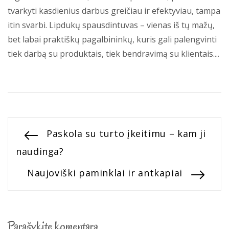
tvarkyti kasdienius darbus greičiau ir efektyviau, tampa
itin svarbi. Lipdukų spausdintuvas – vienas iš tų mažų,
bet labai praktiškų pagalbininkų, kuris gali palengvinti
tiek darbą su produktais, tiek bendravimą su klientais....
Navigacija
Previous
Paskola su turto įkeitimu – kam ji
post:
naudinga?
tarp
Next
Naujoviški paminklai ir antkapiai
įrašų
post:
Parašykite komentarą