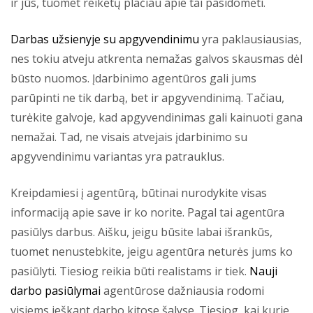
ir jūs, tuomet reikėtų plačiau apie tai pasidomėti.
Darbas užsienyje su apgyvendinimu
yra paklausiausias,
nes tokiu atveju atkrenta nemažas galvos skausmas dėl
būsto nuomos. Įdarbinimo agentūros gali jums
parūpinti ne tik darbą, bet ir apgyvendinimą. Tačiau,
turėkite galvoje, kad apgyvendinimas gali kainuoti gana
nemažai. Tad, ne visais atvejais įdarbinimo su
apgyvendinimu variantas yra patrauklus.
Kreipdamiesi į agentūrą, būtinai nurodykite visas
informaciją apie save ir ko norite. Pagal tai agentūra
pasiūlys darbus. Aišku, jeigu būsite labai išrankūs,
tuomet nenustebkite, jeigu agentūra neturės jums ko
pasiūlyti. Tiesiog reikia būti realistams ir tiek.
Nauji
darbo pasiūlymai
agentūrose dažniausia rodomi
visiems ieškant darbo kitose šalyse. Tiesiog, kai kurie