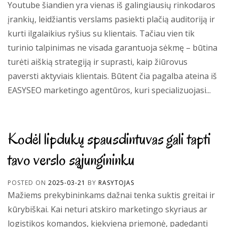
Youtube šiandien yra vienas iš galingiausių rinkodaros
įrankių, leidžiantis verslams pasiekti plačią auditoriją ir
kurti ilgalaikius ryšius su klientais. Tačiau vien tik
turinio talpinimas ne visada garantuoja sėkmę – būtina
turėti aiškią strategiją ir suprasti, kaip žiūrovus
paversti aktyviais klientais. Būtent čia pagalba ateina iš
EASYSEO marketingo agentūros, kuri specializuojasi...
Kodėl lipdukų spausdintuvas gali tapti
tavo verslo sąjungininku
POSTED ON
2025-03-21
BY
RASYTOJAS
Mažiems prekybininkams dažnai tenka suktis greitai ir
kūrybiškai. Kai neturi atskiro marketingo skyriaus ar
logistikos komandos, kiekviena priemonė, padedanti