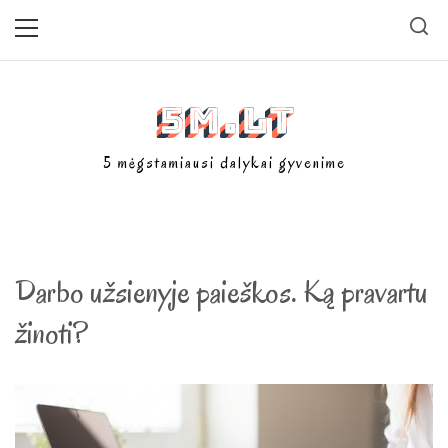
Skip
Primary
Menu
to
content
5m.lt
5 mėgstamiausi dalykai gyvenime
Darbo užsienyje paieškos. Ką pravartu
žinoti?