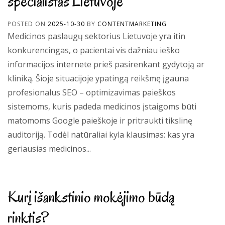
specialistas Lietuvoje
POSTED ON
2025-10-30
BY
CONTENTMARKETING
Medicinos paslaugų sektorius Lietuvoje yra itin
konkurencingas, o pacientai vis dažniau ieško
informacijos internete prieš pasirenkant gydytoją ar
kliniką. Šioje situacijoje ypatingą reikšmę įgauna
profesionalus SEO – optimizavimas paieškos
sistemoms, kuris padeda medicinos įstaigoms būti
matomoms Google paieškoje ir pritraukti tikslinę
auditoriją. Todėl natūraliai kyla klausimas: kas yra
geriausias medicinos...
Kurį išankstinio mokėjimo būdą
rinktis?