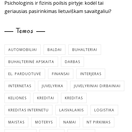
Psichologinis ir fizinis poilsis pirtyje: kodėl tai
geriausias pasirinkimas lietuviškam savaitgaliui?
Temos
AUTOMOBILIAI
BALDAI
BUHALTERIAI
BUHALTERINĖ APSKAITA
DARBAS
EL. PARDUOTUVĖ
FINANSAI
INTERJERAS
INTERNETAS
JUVELYRIKA
JUVELYRINIAI DIRBAINIAI
KELIONĖS
KREDITAI
KREDITAS
KREDITAS INTERNETU
LAISVALAIKIS
LOGISTIKA
MAISTAS
MOTERYS
NAMAI
NT PIRKIMAS