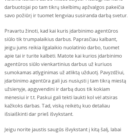
darbuotojai po tam tikrų skelbimų apžvalgos pakeičia
savo požiūrį ir tuomet lengviau susiranda darbą svetur.
Pravartu žinoti, kad kai kuris įdarbinimo agentūros
siūlo tik trumpalaikius darbus. Paprasčiau kalbant,
jeigu jums reikia ilgalaikio nuolatinio darbo, tuomet
apie tai ir turite kalbėti. Matote kai kurios įdarbinimo
agentūros siūlo vienkartinius darbus už kuriuos
sumokamas atlyginimas už atliktą užduotį. Pavyzdžiui,
įdarbinimo agentūra gali jus nusiųsti į tam tikrą miestą
užsienyje, apgyvendini ir darbą duos tik kokiam
mėnesiui ir t.t. Paskui gali tekti laukti kol vėl atsiras
kažkoks darbas. Tad, viską reikėtų kuo detaliau
išsiaiškinti dar prieš išvykstant.
Jeigu norite jaustis saugūs išvykstant į kitą šalį, labai