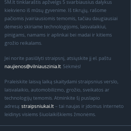
5M.lt tinklaraštis apžvelgs 5 svarbiausius dalykus
kiekvieno iš mūsų gyvenime. Iš tikrųjų, rašome
pačiomis įvairiausiomis temomis, tačiau daugiausiai
dėmesio skiriame technologijoms, laisvalaikiui,
pinigams, namams ir aplinkai bei madai ir kitiems
grožio reikalams.
Jei norite pasiūlyti straipsnį, atsiųskite jį el. paštu
naujienos@vilniauszinia.lt
. Sėkmės!
Praleiskite laisvą laiką skaitydami straipsnius verslo,
laisvalaikio, automobilizmo, grožio, sveikatos ar
technologijų temomis. Atminkite šį puslapio
adresą:
straipsniukai.lt
– tai naujas ir įdomus interneto
leidinys visiems šiuolaikiškiems žmonėms.