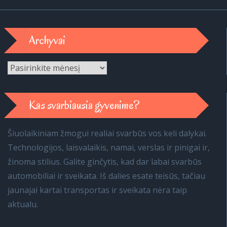
Archyvai
Archyvai
Kas svarbiausia gyvenime?
Šiuolaikiniam žmogui realiai svarbūs vos keli dalykai.
Technologijos, laisvalaikis, namai, verslas ir pinigai ir,
žinoma stilius. Galite ginčytis, kad dar labai svarbūs
automobiliai ir sveikata. Iš dalies esate teisūs, tačiau
jaunajai kartai transportas ir sveikata nėra taip
aktualu.