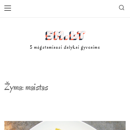
Skip
Primary
Menu
to
content
5m.lt
5 mėgstamiausi dalykai gyvenime
Žyma:
maistas