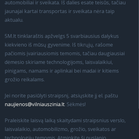
automobiliai ir sveikata. Iš dalies esate teisūs, tačiau
jaunajai kartai transportas ir sveikata nėra taip
aktualu.
5M.lt tinklaraštis apžvelgs 5 svarbiausius dalykus
kiekvieno iš mūsų gyvenime. Iš tikrųjų, rašome
pačiomis įvairiausiomis temomis, tačiau daugiausiai
dėmesio skiriame technologijoms, laisvalaikiui,
pinigams, namams ir aplinkai bei madai ir kitiems
grožio reikalams.
Jei norite pasiūlyti straipsnį, atsiųskite jį el. paštu
naujienos@vilniauszinia.lt
. Sėkmės!
Praleiskite laisvą laiką skaitydami straipsnius verslo,
laisvalaikio, automobilizmo, grožio, sveikatos ar
technologijų temomis. Atminkite šį puslapio