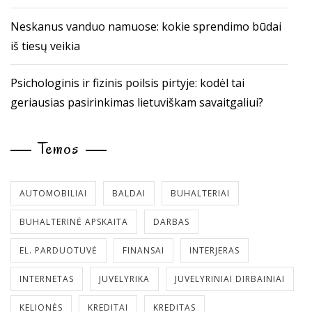
Neskanus vanduo namuose: kokie sprendimo būdai
iš tiesų veikia
Psichologinis ir fizinis poilsis pirtyje: kodėl tai
geriausias pasirinkimas lietuviškam savaitgaliui?
Temos
AUTOMOBILIAI
BALDAI
BUHALTERIAI
BUHALTERINĖ APSKAITA
DARBAS
EL. PARDUOTUVĖ
FINANSAI
INTERJERAS
INTERNETAS
JUVELYRIKA
JUVELYRINIAI DIRBAINIAI
KELIONĖS
KREDITAI
KREDITAS