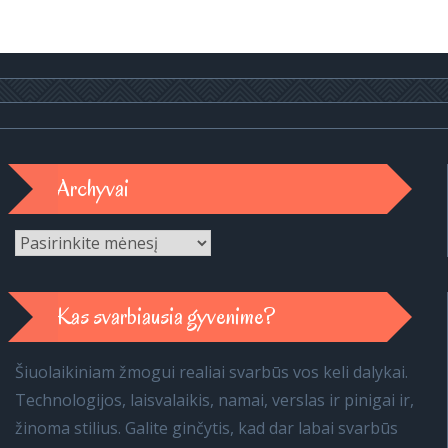
Archyvai
Archyvai
Kas svarbiausia gyvenime?
Šiuolaikiniam žmogui realiai svarbūs vos keli dalykai.
Technologijos, laisvalaikis, namai, verslas ir pinigai ir,
žinoma stilius. Galite ginčytis, kad dar labai svarbūs