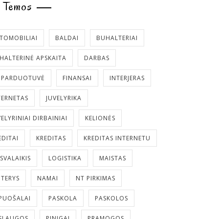
Temos
TOMOBILIAI
BALDAI
BUHALTERIAI
HALTERINĖ APSKAITA
DARBAS
. PARDUOTUVĖ
FINANSAI
INTERJERAS
TERNETAS
JUVELYRIKA
VELYRINIAI DIRBAINIAI
KELIONĖS
EDITAI
KREDITAS
KREDITAS INTERNETU
ISVALAIKIS
LOGISTIKA
MAISTAS
TERYS
NAMAI
NT PIRKIMAS
PUOŠALAI
PASKOLA
PASKOLOS
SLAUGOS
PINIGAI
PRAMOGOS