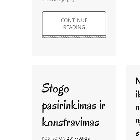
CONTINUE
READING
N
Stogo
i
pasirinkimas ir
n
konstravimas
n
s
POSTED ON
2017-03-28