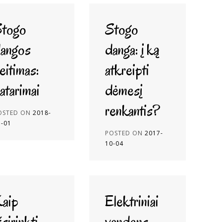
togo
Stogo
angos
danga: į ką
eitimas:
atkreipti
atarimai
dėmesį
renkantis?
OSTED ON
2018-
3-01
POSTED ON
2017-
10-04
aip
Elektriniai
šsirinkti
vandens