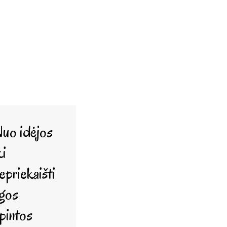
uo idėjos
ki
epriekaišti
gos
pintos