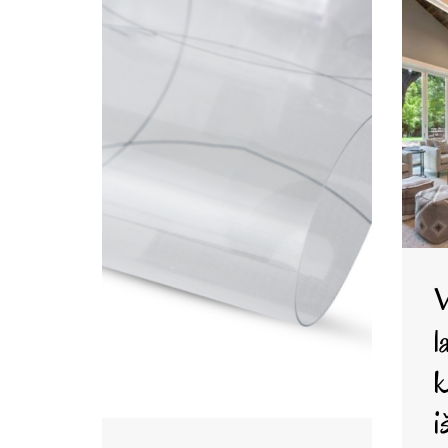
V
l
k
i