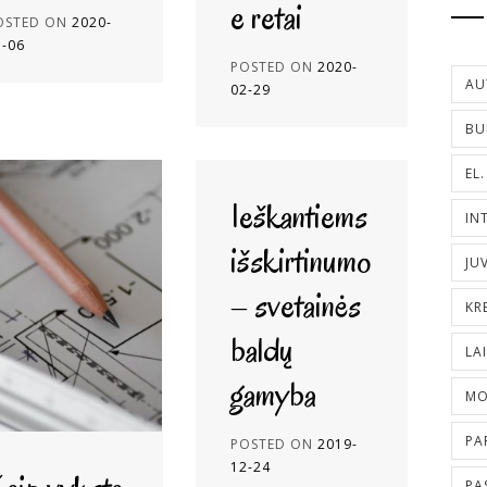
e retai
OSTED ON
2020-
3-06
POSTED ON
2020-
AU
02-29
BU
EL
Ieškantiems
IN
išskirtinumo
JU
– svetainės
KR
baldų
LA
gamyba
MO
PA
POSTED ON
2019-
12-24
PA