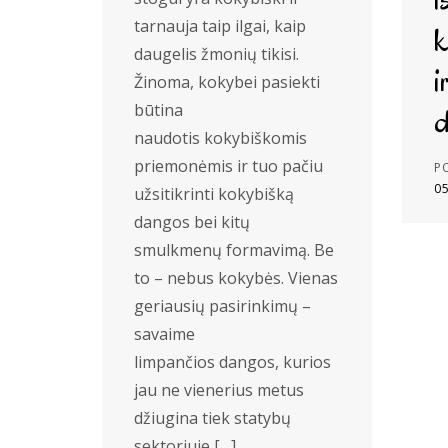
tarnauja taip ilgai, kaip
k
daugelis žmonių tikisi.
i
Žinoma, kokybei pasiekti
būtina
d
naudotis kokybiškomis
priemonėmis ir tuo pačiu
P
0
užsitikrinti kokybišką
dangos bei kitų
smulkmenų formavimą. Be
to – nebus kokybės. Vienas
geriausių pasirinkimų –
savaime
limpančios dangos, kurios
jau ne vienerius metus
džiugina tiek statybų
sektoriuje […]