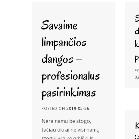
S
Savaime
d
limpančios
k
dangos –
p
profesionalus
P
0
pasirinkimas
POSTED ON
2019-05-26
Nėra namų be stogo,
K
tačiau tikrai ne visi namų
i
stogui yra kokybiški ir