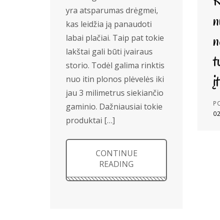
K
yra atsparumas drėgmei,
n
kas leidžia ją panaudoti
n
labai plačiai. Taip pat tokie
lakštai gali būti įvairaus
t
storio. Todėl galima rinktis
į
nuo itin plonos plėvelės iki
jau 3 milimetrus siekiančio
P
gaminio. Dažniausiai tokie
0
produktai […]
CONTINUE
READING