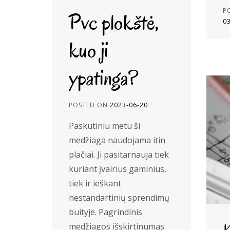
P
Pvc plokštė,
0
kuo ji
ypatinga?
POSTED ON
2023-06-20
Paskutiniu metu ši
medžiaga naudojama itin
plačiai. Ji pasitarnauja tiek
kuriant įvairius gaminius,
tiek ir ieškant
nestandartinių sprendimų
buityje. Pagrindinis
medžiagos išskirtinumas