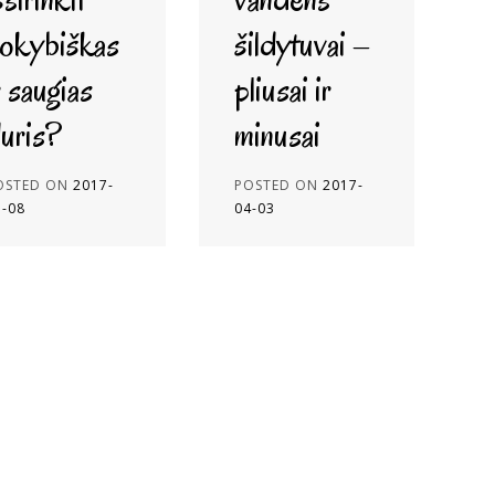
okybiškas
šildytuvai –
r saugias
pliusai ir
uris?
minusai
OSTED ON
2017-
POSTED ON
2017-
5-08
04-03