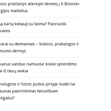
ios priežastys atkreipti dėmesį į X-Booster
gijos maišelius
ą kartą keliauji su šeima? Pasiruošk
kiams
arai su deimantais – šviesos, prabangos ir
inumo derinys
kanus vanduo namuose: kokie sprendimo
i iš tiesų veikia
ologinis ir fizinis poilsis pirtyje: kodėl tai
ausias pasirinkimas lietuviškam
itgaliui?