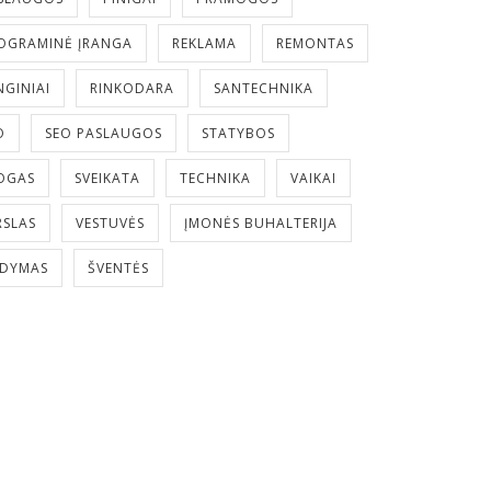
OGRAMINĖ ĮRANGA
REKLAMA
REMONTAS
NGINIAI
RINKODARA
SANTECHNIKA
O
SEO PASLAUGOS
STATYBOS
OGAS
SVEIKATA
TECHNIKA
VAIKAI
RSLAS
VESTUVĖS
ĮMONĖS BUHALTERIJA
LDYMAS
ŠVENTĖS