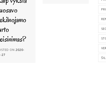
aip vyksta
uosavo
PR
ekilnojamo
RE
urto
SE
teisinimas?
ST
VE
OSTED ON
2020-
2-27
ŠI