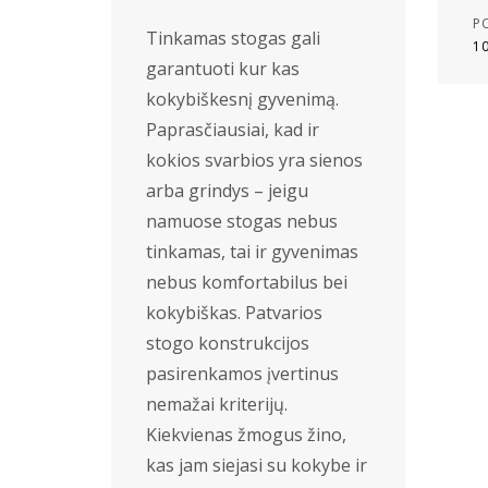
P
Tinkamas stogas gali
1
garantuoti kur kas
kokybiškesnį gyvenimą.
Paprasčiausiai, kad ir
kokios svarbios yra sienos
arba grindys – jeigu
namuose stogas nebus
tinkamas, tai ir gyvenimas
nebus komfortabilus bei
kokybiškas. Patvarios
stogo konstrukcijos
pasirenkamos įvertinus
nemažai kriterijų.
Kiekvienas žmogus žino,
kas jam siejasi su kokybe ir