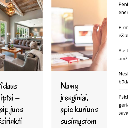
Penk
ener
Pirm
iššū
Ausk
amž
Nes
būda
idaus
Namų
aiptai –
įrenginiai,
Psich
geri
aip juos
apie kuriuos
sava
šsirinkti
susimąstom