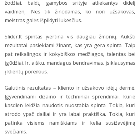
žodžiai, baldų gamybos srityje atliekantys didelį
vaidmenį. Nes tik žinodamas, ko nori užsakovas,
meistras galės išpildyti lūkesčius.
Slider.lt spintas įvertina vis daugiau žmonių. Aukšti
rezultatai pasiekiami žinant, kas yra gera spinta. Taip
pat reikalingos ir kokybiškos medžiagos, talentas bei
įgūdžiai. Ir, aišku, mandagus bendravimas, įsiklausymas
į klientų poreikius.
Galutinis rezultatas – kliento ir užsakovo idėjų dermė.
Įgyvendinami dizaino ir techniniai sprendimai, kurie
kasdien leidžia naudotis nuostabia spinta. Tokia, kuri
atrodo ypač dailiai ir yra labai praktiška. Tokia, kuri
patinka visiems namiškiams ir kelia susižavėjimą
svečiams.