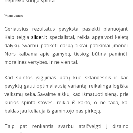
nepriekaištinga spinta.
Planavimas
Geriausius rezultatus pavyksta pasiekti planuojant.
Kaip teigia
slider.lt
specialistai, reikia apgalvoti keletą
dalykų. Svarbu patikėti darbą tikrai patikimai įmonei.
Nors kalbama apie gamybą, tiesiog būtina paminėti
moralines vertybes. Ir ne vien tai.
Kad spintos įsigijimas būtų kuo sklandesnis ir kad
pavyktų gauti optimaliausią variantą, reikalinga logiška
veiksmų seka. Savaime aišku, kad išmatuoti sieną, prie
kurios spinta stovės, reikia iš karto, o ne tada, kai
baldas jau keliauja iš gamintojo pas pirkėją.
Taip pat renkantis svarbu atsižvelgti į dizaino