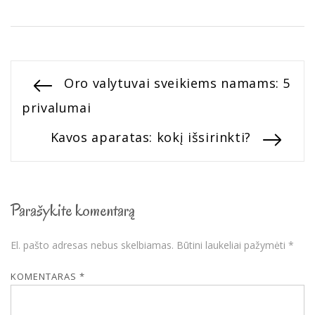
Navigacija
Previous
Oro valytuvai sveikiems namams: 5
post:
privalumai
tarp
Next
Kavos aparatas: kokį išsirinkti?
įrašų
post:
Parašykite komentarą
El. pašto adresas nebus skelbiamas.
Būtini laukeliai pažymėti
*
KOMENTARAS
*