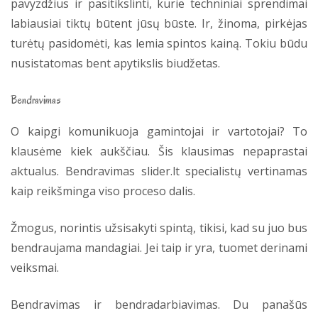
pavyzdžius ir pasitikslinti, kurie techniniai sprendimai
labiausiai tiktų būtent jūsų būste. Ir, žinoma, pirkėjas
turėtų pasidomėti, kas lemia spintos kainą. Tokiu būdu
nusistatomas bent apytikslis biudžetas.
Bendravimas
O kaipgi komunikuoja gamintojai ir vartotojai? To
klausėme kiek aukščiau. Šis klausimas nepaprastai
aktualus. Bendravimas slider.lt specialistų vertinamas
kaip reikšminga viso proceso dalis.
Žmogus, norintis užsisakyti spintą, tikisi, kad su juo bus
bendraujama mandagiai. Jei taip ir yra, tuomet derinami
veiksmai.
Bendravimas ir bendradarbiavimas. Du panašūs