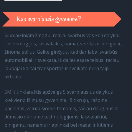
Kas svarbiausia gyvenime?
Šiuolaikiniam žmogui realiai svarbūs vos keli dalykai.
Technologijos, laisvalaikis, namai, verslas ir pinigai ir,
žinoma stilius. Galite ginčytis, kad dar labai svarbūs
automobiliai ir sveikata. Iš dalies esate teisūs, tačiau
jaunajai kartai transportas ir sveikata nėra taip
aktualu.
5M.lt tinklaraštis apžvelgs 5 svarbiausius dalykus
kiekvieno iš mūsų gyvenime. Iš tikrųjų, rašome
pačiomis įvairiausiomis temomis, tačiau daugiausiai
dėmesio skiriame technologijoms, laisvalaikiui,
pinigams, namams ir aplinkai bei madai ir kitiems