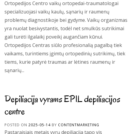
Ortopedijos Centro vaikų ortopedai-traumatologai
specializuojasi vaikų kaulų, sąnarių ir raumenų
problemų diagnostikoje bei gydyme. Vaikų organizmas
yra nuolat besivystantis, todėl net smulkūs sutrikimai
gali turėti ilgalaikį poveikį augančiam kūnui.
Ortopedijos Centras siūlo profesionalią pagalbą tiek
vaikams, turintiems įgimtų ortopedinių sutrikimų, tiek
tiems, kurie patyrė traumas ar lėtines raumenų ir
sąnarių...
Depiliacija vyrams EPIL depiliacijos
centre
POSTED ON
2025-05-14
BY
CONTENTMARKETING
Pastaraisiais metais vyrų depiliacija tapo vis