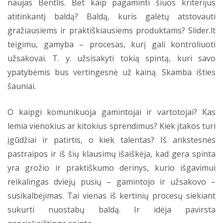
naujas Bentlis. Bet kaip pagaminti šiuos kriterijus
atitinkantį baldą? Baldą, kuris galėtų atstovauti
gražiausiems ir praktiškiausiems produktams? Slider.lt
teigimu, gamyba – procesas, kurį gali kontroliuoti
užsakovai. T. y. užsisakyti tokią spintą, kuri savo
ypatybėmis bus vertingesnė už kainą. Skamba išties
šauniai.
O kaipgi komunikuoja gamintojai ir vartotojai? Kas
lemia vienokius ar kitokius sprendimus? Kiek įtakos turi
įgūdžiai ir patirtis, o kiek talentas? Iš ankstesnės
pastraipos ir iš šių klausimų išaiškėja, kad gera spinta
yra grožio ir praktiškumo derinys, kurio išgavimui
reikalingas dviejų pusių – gamintojo ir užsakovo –
susikalbėjimas. Tai vienas iš kertinių procesų siekiant
sukurti nuostabų baldą. Ir idėja pavirsta