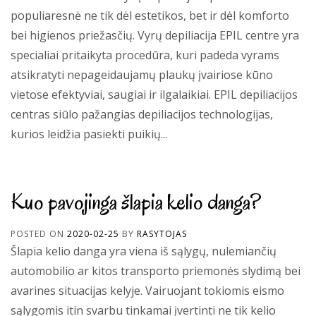
populiaresnė ne tik dėl estetikos, bet ir dėl komforto
bei higienos priežasčių. Vyrų depiliacija EPIL centre yra
specialiai pritaikyta procedūra, kuri padeda vyrams
atsikratyti nepageidaujamų plaukų įvairiose kūno
vietose efektyviai, saugiai ir ilgalaikiai. EPIL depiliacijos
centras siūlo pažangias depiliacijos technologijas,
kurios leidžia pasiekti puikių...
Kuo pavojinga šlapia kelio danga?
POSTED ON
2020-02-25
BY
RASYTOJAS
Šlapia kelio danga yra viena iš sąlygų, nulemiančių
automobilio ar kitos transporto priemonės slydimą bei
avarines situacijas kelyje. Vairuojant tokiomis eismo
sąlygomis itin svarbu tinkamai įvertinti ne tik kelio