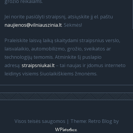
grožio reikalams.
Jei norite pasiūlyti straipsnį, atsiųskite jį el. paštu
naujienos@vilniauszinia.lt
. Sėkmės!
Praleiskite laisvą laiką skaitydami straipsnius verslo,
laisvalaikio, automobilizmo, grožio, sveikatos ar
technologijų temomis. Atminkite šį puslapio
adresą:
straipsniukai.lt
– tai naujas ir įdomus interneto
leidinys visiems šiuolaikiškiems žmonėms.
Visos teisės saugomos
|
Theme: Retro Blog by
.
WPinterface