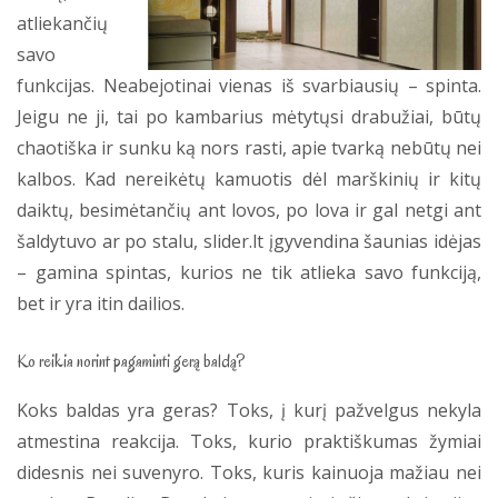
atliekančių
savo
funkcijas. Neabejotinai vienas iš svarbiausių – spinta.
Jeigu ne ji, tai po kambarius mėtytųsi drabužiai, būtų
chaotiška ir sunku ką nors rasti, apie tvarką nebūtų nei
kalbos. Kad nereikėtų kamuotis dėl marškinių ir kitų
daiktų, besimėtančių ant lovos, po lova ir gal netgi ant
šaldytuvo ar po stalu, slider.lt įgyvendina šaunias idėjas
– gamina spintas, kurios ne tik atlieka savo funkciją,
bet ir yra itin dailios.
Ko reikia norint pagaminti gerą baldą?
Koks baldas yra geras? Toks, į kurį pažvelgus nekyla
atmestina reakcija. Toks, kurio praktiškumas žymiai
didesnis nei suvenyro. Toks, kuris kainuoja mažiau nei