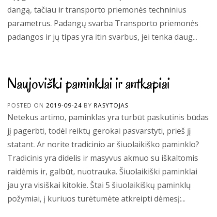
dangą, tačiau ir transporto priemonės techninius
parametrus. Padangų svarba Transporto priemonės
padangos ir jų tipas yra itin svarbus, jei tenka daug...
Naujoviški paminklai ir antkapiai
POSTED ON
2019-09-24
BY
RASYTOJAS
Netekus artimo, paminklas yra turbūt paskutinis būdas
jį pagerbti, todėl reiktų gerokai pasvarstyti, prieš jį
statant. Ar norite tradicinio ar šiuolaikiško paminklo?
Tradicinis yra didelis ir masyvus akmuo su iškaltomis
raidėmis ir, galbūt, nuotrauka. Šiuolaikiški paminklai
jau yra visiškai kitokie. Štai 5 šiuolaikiškų paminklų
požymiai, į kuriuos turėtumėte atkreipti dėmesį:...