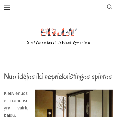
Skip
Primary
Menu
to
content
5m.lt
5 mėgstamiausi dalykai gyvenime
Nuo idėjos iki nepriekaištingos spintos
Kiekvienuos
e namuose
yra įvairių
baldų,