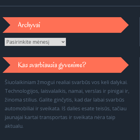
Archyvai
Archyvai
Kas svarbiausia gyvenime?
Šiuolaikiniam žmogui realiai svarbūs vos keli dalykai.
Technologijos, laisvalaikis, namai, verslas ir pinigai ir,
žinoma stilius. Galite ginčytis, kad dar labai svarbūs
automobiliai ir sveikata. Iš dalies esate teisūs, tačiau
jaunajai kartai transportas ir sveikata nėra taip
aktualu.