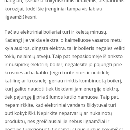
daugiau, išsiskiria kokybiškomis detalėmis, atspariomis
korozijai, todėl šie įrenginiai tampa vis labiau
ilgaamžiškesni.
Tačiau elektriniai boileriai turi ir keletą minusų.
Kadangi jie veikia elektra, o kaimeliuose vasaros metu
kyla audros, dingsta elektra, tai ir boileris negalės veikti
tokių nelaimių atveju. Taip pat nepasidomėję iš anksto
ir nusipirkę elektrinį boilerį negalėsite jo pajungti prie
krosnies arba katilo. Jeigu turite nors ir nedidelę
katilinę ar krosnelę, geriau rinktis kombinuotą boilerį,
kurį galite naudoti tiek tiekdami jam energiją elektrą,
tiek pajungę jį prie šilumos katilo namuose. Taip pat,
nepamirškite, kad elektriniai vandens šildytuvai turi
būti kokybiški. Nepirkite nepatvarių ar nukainotų
produktų, nes greičiausiai jie nebus ilgaamžiai ir
negalės funkcionuoti tinkamai. O nusipirkus kokybišką