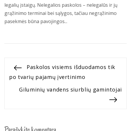
legalių įstaigų. Nelegalios paskolos – nelegalūs ir jų
grąžinimo terminai bei sąlygos, tačiau negrąžinimo
pasekmės būna pavojingos...
Navigacija
Previous
Paskolos visiems išduodamos tik
post:
po tvarių pajamų įvertinimo
tarp
Next
Giluminių vandens siurblių gamintojai
įrašų
post:
Parašykite komentarą