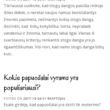
Tikriausiai sutiksite, kad stogų dangos pasiūla rinkoje
išties didelė, o neretai naujus namus besistatantys
žmonės pasimeta, nežinantys kokią stogo dangą
išsirinkti, kad būtų kokybiška, tvirta, nepralaidi
vandeniui ir žinoma, tarnautų labai ilgai. Vienas iš
svarbiausių kriterijų renkantis stogo danga yra jo
ilgaamžiškumas. Visi nori, kad namo stogo danga būtų
kuo...
Kokie papuošalai vyrams yra
populiariausi?
POSTED ON
2017-10-04
BY
RASYTOJAS
Esate girdėję, kad papuošalai yra skirti tik moterims?