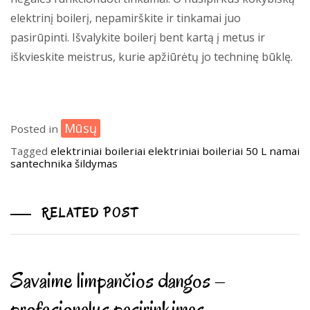
elektrinį boilerį, nepamirškite ir tinkamai juo
pasirūpinti. Išvalykite boilerį bent kartą į metus ir
iškvieskite meistrus, kurie apžiūrėtų jo techninę būklę.
Mūsų
Posted in
Tagged
elektriniai boileriai
elektriniai boileriai 50 L
namai
santechnika
šildymas
RELATED POST
Savaime limpančios dangos –
profesionalus pasirinkimas