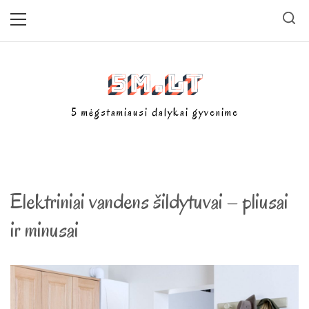
Skip
Primary
Menu
to
content
5m.lt
5 mėgstamiausi dalykai gyvenime
Elektriniai vandens šildytuvai – pliusai
ir minusai