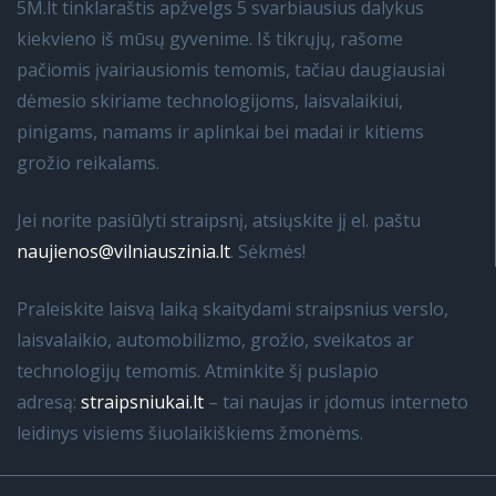
5M.lt tinklaraštis apžvelgs 5 svarbiausius dalykus
kiekvieno iš mūsų gyvenime. Iš tikrųjų, rašome
pačiomis įvairiausiomis temomis, tačiau daugiausiai
dėmesio skiriame technologijoms, laisvalaikiui,
pinigams, namams ir aplinkai bei madai ir kitiems
grožio reikalams.
Jei norite pasiūlyti straipsnį, atsiųskite jį el. paštu
naujienos@vilniauszinia.lt
. Sėkmės!
Praleiskite laisvą laiką skaitydami straipsnius verslo,
laisvalaikio, automobilizmo, grožio, sveikatos ar
technologijų temomis. Atminkite šį puslapio
adresą:
straipsniukai.lt
– tai naujas ir įdomus interneto
leidinys visiems šiuolaikiškiems žmonėms.