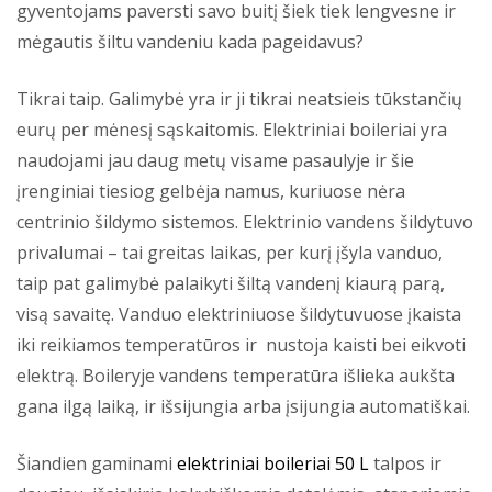
gyventojams paversti savo buitį šiek tiek lengvesne ir
mėgautis šiltu vandeniu kada pageidavus?
Tikrai taip. Galimybė yra ir ji tikrai neatsieis tūkstančių
eurų per mėnesį sąskaitomis. Elektriniai boileriai yra
naudojami jau daug metų visame pasaulyje ir šie
įrenginiai tiesiog gelbėja namus, kuriuose nėra
centrinio šildymo sistemos. Elektrinio vandens šildytuvo
privalumai – tai greitas laikas, per kurį įšyla vanduo,
taip pat galimybė palaikyti šiltą vandenį kiaurą parą,
visą savaitę. Vanduo elektriniuose šildytuvuose įkaista
iki reikiamos temperatūros ir nustoja kaisti bei eikvoti
elektrą. Boileryje vandens temperatūra išlieka aukšta
gana ilgą laiką, ir išsijungia arba įsijungia automatiškai.
Šiandien gaminami
elektriniai boileriai 50 L
talpos ir