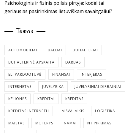
Psichologinis ir fizinis poilsis pirtyje: kodėl tai
geriausias pasirinkimas lietuviškam savaitgaliui?
Temos
AUTOMOBILIAI
BALDAI
BUHALTERIAI
BUHALTERINĖ APSKAITA
DARBAS
EL. PARDUOTUVĖ
FINANSAI
INTERJERAS
INTERNETAS
JUVELYRIKA
JUVELYRINIAI DIRBAINIAI
KELIONĖS
KREDITAI
KREDITAS
KREDITAS INTERNETU
LAISVALAIKIS
LOGISTIKA
MAISTAS
MOTERYS
NAMAI
NT PIRKIMAS