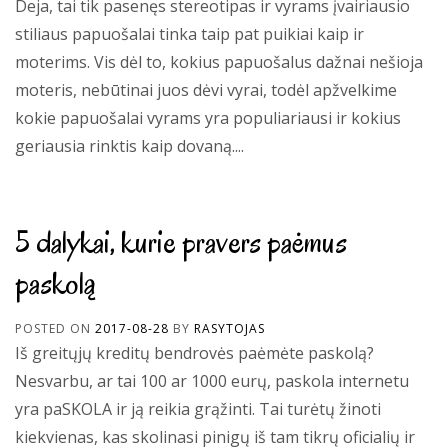
Deja, tai tik pasenęs stereotipas ir vyrams įvairiausio
stiliaus papuošalai tinka taip pat puikiai kaip ir
moterims. Vis dėl to, kokius papuošalus dažnai nešioja
moteris, nebūtinai juos dėvi vyrai, todėl apžvelkime
kokie papuošalai vyrams yra populiariausi ir kokius
geriausia rinktis kaip dovaną....
5 dalykai, kurie pravers paėmus
paskolą
POSTED ON
2017-08-28
BY
RASYTOJAS
Iš greitųjų kreditų bendrovės paėmėte paskolą?
Nesvarbu, ar tai 100 ar 1000 eurų, paskola internetu
yra paSKOLA ir ją reikia grąžinti. Tai turėtų žinoti
kiekvienas, kas skolinasi pinigų iš tam tikrų oficialių ir