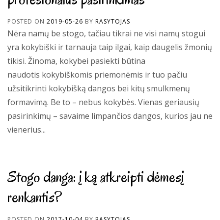
POSTED ON
2019-05-26
BY
RASYTOJAS
Nėra namų be stogo, tačiau tikrai ne visi namų stogui
yra kokybiški ir tarnauja taip ilgai, kaip daugelis žmonių
tikisi. Žinoma, kokybei pasiekti būtina
naudotis kokybiškomis priemonėmis ir tuo pačiu
užsitikrinti kokybišką dangos bei kitų smulkmenų
formavimą. Be to – nebus kokybės. Vienas geriausių
pasirinkimų – savaime limpančios dangos, kurios jau ne
vienerius...
Stogo danga: į ką atkreipti dėmesį
renkantis?
POSTED ON
2017-10-04
BY
RASYTOJAS