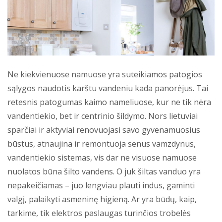
Ne kiekvienuose namuose yra suteikiamos patogios
sąlygos naudotis karštu vandeniu kada panorėjus. Tai
retesnis patogumas kaimo nameliuose, kur ne tik nėra
vandentiekio, bet ir centrinio šildymo. Nors lietuviai
sparčiai ir aktyviai renovuojasi savo gyvenamuosius
būstus, atnaujina ir remontuoja senus vamzdynus,
vandentiekio sistemas, vis dar ne visuose namuose
nuolatos būna šilto vandens. O juk šiltas vanduo yra
nepakeičiamas – juo lengviau plauti indus, gaminti
valgį, palaikyti asmeninę higieną. Ar yra būdų, kaip,
tarkime, tik elektros paslaugas turinčios trobelės