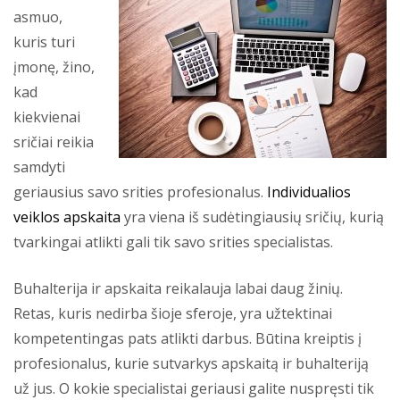
asmuo,
kuris turi
įmonę, žino,
kad
kiekvienai
sričiai reikia
samdyti
geriausius savo srities profesionalus.
Individualios
veiklos apskaita
yra viena iš sudėtingiausių sričių, kurią
tvarkingai atlikti gali tik savo srities specialistas.
Buhalterija ir apskaita reikalauja labai daug žinių.
Retas, kuris nedirba šioje sferoje, yra užtektinai
kompetentingas pats atlikti darbus. Būtina kreiptis į
profesionalus, kurie sutvarkys apskaitą ir buhalteriją
už jus. O kokie specialistai geriausi galite nuspręsti tik