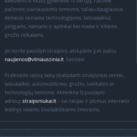
kiekvieno iš mūsų gyvenime. Iš tikrųjų, rašome
pačiomis įvairiausiomis temomis, tačiau daugiausiai
dėmesio skiriame technologijoms, laisvalaikiui,
pinigams, namams ir aplinkai bei madai ir kitiems
grožio reikalams.
Jei norite pasiūlyti straipsnį, atsiųskite jį el. paštu
naujienos@vilniauszinia.lt
. Sėkmės!
Praleiskite laisvą laiką skaitydami straipsnius verslo,
laisvalaikio, automobilizmo, grožio, sveikatos ar
technologijų temomis. Atminkite šį puslapio
adresą:
straipsniukai.lt
– tai naujas ir įdomus interneto
leidinys visiems šiuolaikiškiems žmonėms.