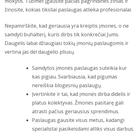
mokytis. Tuomet įgausite pačias pagrindines žinias ir
žinosite, kokias tiksliai paslaugas atlieka profesionalai.
Nepamirškite, kad geriausia yra kreiptis įmones, o ne
samdyti buhalterį, kuris dirbs tik konkrečiai Jums.
Daugelis labai džiaugiasi tokių įmonių paslaugomis ir
vertina jas dėl daugelio pliusų.
Samdytos įmonės paslaugas suteikia kur
kas pigiau. Svarbiausia, kad pigumas
nereiškia blogesnių paslaugų.
Įvertinkite ir tai, kad įmonės dirba didelis ir
platus kolektyvas. Žmonės pasitarę gali
atrasti pačius geriausius sprendimus.
Paslaugas gausite visus metus, kadangi
specialistai pasikeisdami atliks visus darbus.