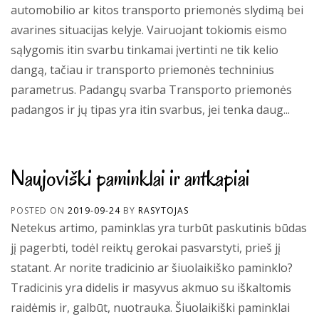
automobilio ar kitos transporto priemonės slydimą bei
avarines situacijas kelyje. Vairuojant tokiomis eismo
sąlygomis itin svarbu tinkamai įvertinti ne tik kelio
dangą, tačiau ir transporto priemonės techninius
parametrus. Padangų svarba Transporto priemonės
padangos ir jų tipas yra itin svarbus, jei tenka daug...
Naujoviški paminklai ir antkapiai
POSTED ON
2019-09-24
BY
RASYTOJAS
Netekus artimo, paminklas yra turbūt paskutinis būdas
jį pagerbti, todėl reiktų gerokai pasvarstyti, prieš jį
statant. Ar norite tradicinio ar šiuolaikiško paminklo?
Tradicinis yra didelis ir masyvus akmuo su iškaltomis
raidėmis ir, galbūt, nuotrauka. Šiuolaikiški paminklai