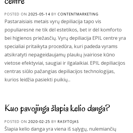
centre
POSTED ON
2025-05-14
BY
CONTENTMARKETING
Pastaraisiais metais vyrų depiliacija tapo vis
populiaresnė ne tik dėl estetikos, bet ir dėl komforto
bei higienos priežasčių. Vyrų depiliacija EPIL centre yra
specialiai pritaikyta procedūra, kuri padeda vyrams
atsikratyti nepageidaujamų plaukų įvairiose kūno
vietose efektyviai, saugiai ir ilgalaikiai. EPIL depiliacijos
centras siūlo pažangias depiliacijos technologijas,
kurios leidžia pasiekti puikių...
Kuo pavojinga šlapia kelio danga?
POSTED ON
2020-02-25
BY
RASYTOJAS
Šlapia kelio danga yra viena iš sąlygų, nulemiančių