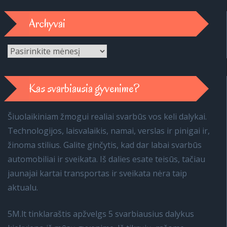
Archyvai
Archyvai
Kas svarbiausia gyvenime?
Šiuolaikiniam žmogui realiai svarbūs vos keli dalykai.
Technologijos, laisvalaikis, namai, verslas ir pinigai ir,
žinoma stilius. Galite ginčytis, kad dar labai svarbūs
automobiliai ir sveikata. Iš dalies esate teisūs, tačiau
jaunajai kartai transportas ir sveikata nėra taip
aktualu.
5M.lt tinklaraštis apžvelgs 5 svarbiausius dalykus