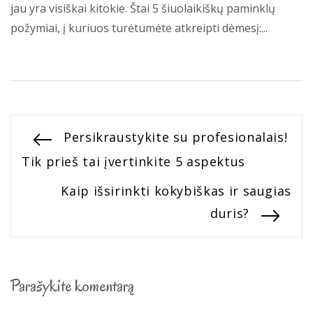
jau yra visiškai kitokie. Štai 5 šiuolaikiškų paminklų
požymiai, į kuriuos turėtumėte atkreipti dėmesį:...
Navigacija
Previous
Persikraustykite su profesionalais!
post:
Tik prieš tai įvertinkite 5 aspektus
tarp
Next
Kaip išsirinkti kokybiškas ir saugias
įrašų
post:
duris?
Parašykite komentarą