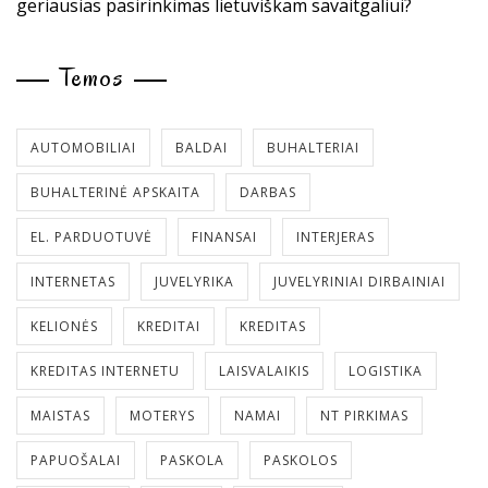
geriausias pasirinkimas lietuviškam savaitgaliui?
Temos
AUTOMOBILIAI
BALDAI
BUHALTERIAI
BUHALTERINĖ APSKAITA
DARBAS
EL. PARDUOTUVĖ
FINANSAI
INTERJERAS
INTERNETAS
JUVELYRIKA
JUVELYRINIAI DIRBAINIAI
KELIONĖS
KREDITAI
KREDITAS
KREDITAS INTERNETU
LAISVALAIKIS
LOGISTIKA
MAISTAS
MOTERYS
NAMAI
NT PIRKIMAS
PAPUOŠALAI
PASKOLA
PASKOLOS