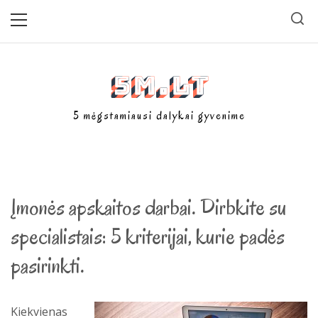
Skip
Primary
Menu
to
content
5m.lt
5 mėgstamiausi dalykai gyvenime
Įmonės apskaitos darbai. Dirbkite su
specialistais: 5 kriterijai, kurie padės
pasirinkti.
Kiekvienas