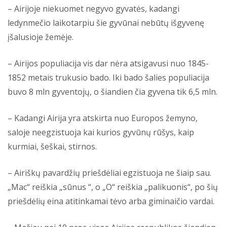
– Airijoje niekuomet negyvo gyvatės, kadangi
ledynmečio laikotarpiu šie gyvūnai nebūtų išgyvenę
įšalusioje žemėje.
– Airijos populiacija vis dar nėra atsigavusi nuo 1845-
1852 metais trukusio bado. Iki bado šalies populiacija
buvo 8 mln gyventojų, o šiandien čia gyvena tik 6,5 mln.
– Kadangi Airija yra atskirta nuo Europos žemyno,
saloje neegzistuoja kai kurios gyvūnų rūšys, kaip
kurmiai, šeškai, stirnos.
– Airiškų pavardžių priešdėliai egzistuoja ne šiaip sau.
„Mac“ reiškia „sūnus “, o „O“ reiškia „palikuonis“, po šių
priešdėlių eina atitinkamai tėvo arba giminaičio vardai.