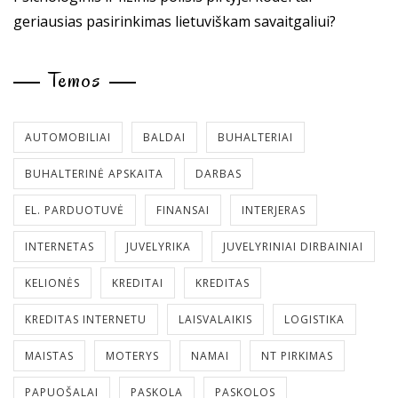
geriausias pasirinkimas lietuviškam savaitgaliui?
Temos
AUTOMOBILIAI
BALDAI
BUHALTERIAI
BUHALTERINĖ APSKAITA
DARBAS
EL. PARDUOTUVĖ
FINANSAI
INTERJERAS
INTERNETAS
JUVELYRIKA
JUVELYRINIAI DIRBAINIAI
KELIONĖS
KREDITAI
KREDITAS
KREDITAS INTERNETU
LAISVALAIKIS
LOGISTIKA
MAISTAS
MOTERYS
NAMAI
NT PIRKIMAS
PAPUOŠALAI
PASKOLA
PASKOLOS