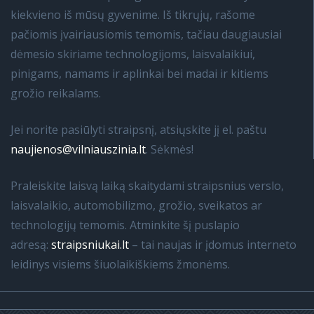
kiekvieno iš mūsų gyvenime. Iš tikrųjų, rašome
pačiomis įvairiausiomis temomis, tačiau daugiausiai
dėmesio skiriame technologijoms, laisvalaikiui,
pinigams, namams ir aplinkai bei madai ir kitiems
grožio reikalams.
Jei norite pasiūlyti straipsnį, atsiųskite jį el. paštu
naujienos@vilniauszinia.lt
. Sėkmės!
Praleiskite laisvą laiką skaitydami straipsnius verslo,
laisvalaikio, automobilizmo, grožio, sveikatos ar
technologijų temomis. Atminkite šį puslapio
adresą:
straipsniukai.lt
– tai naujas ir įdomus interneto
leidinys visiems šiuolaikiškiems žmonėms.