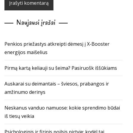
Naujausi įrašai
Penkios priežastys atkreipti dėmesį į X-Booster
energijos maišelius
Pirmą kartą keliauji su šeima? Pasiruošk iššūkiams
Auskarai su deimantais – šviesos, prabangos ir
amžinumo derinys
Neskanus vanduo namuose: kokie sprendimo būdai
iš tiesų veikia
Psichologinis ir fizinis poilsis pirtyje: kodėl tai