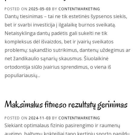
POSTED ON
2025-05-03
BY
CONTENTMARKETING
Dantų tiesinimas – tai ne tik estetinės šypsenos siekis,
bet ir svarbi investicija į ilgalaikę burnos sveikatą.
Netaisyklinga dantų padėtis gali sukelti ne tik
kompleksus dėl išvaizdos, bet ir įvairių sveikatos
problemų: sąkandžio sutrikimus, dantenų uždegimus ar
net žandikaulio sąnarių skausmus. Šiuolaikinė
ortodontija siūlo įvairius sprendimus, o viena iš
populiariausių...
Maksimalus fitneso rezultatų gerinimas
POSTED ON
2024-11-03
BY
CONTENTMARKETING
Siekiant optimalaus fizinio pasirengimo ir raumenų
augimo, baltymų kokteiliai tapo kertiniu sporto papildų