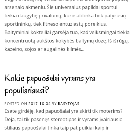
arsenalo akmeniu. Šie universalūs papildai sportui
teikia daugybę privalumų, kurie atitinka tiek patyrusių
sportininkų, tiek fitneso entuziastų poreikius.
Baltyminiai kokteiliai garsėja tuo, kad veiksmingai tiekia
koncentruotą aukštos kokybės baltymų dozę. Iš išrūgų,
kazeino, sojos ar augalinės kilmės...
Kokie papuošalai vyrams yra
populiariausi?
POSTED ON
2017-10-04
BY
RASYTOJAS
Esate girdėję, kad papuošalai yra skirti tik moterims?
Deja, tai tik pasenęs stereotipas ir vyrams įvairiausio
stiliaus papuošalai tinka taip pat puikiai kaip ir