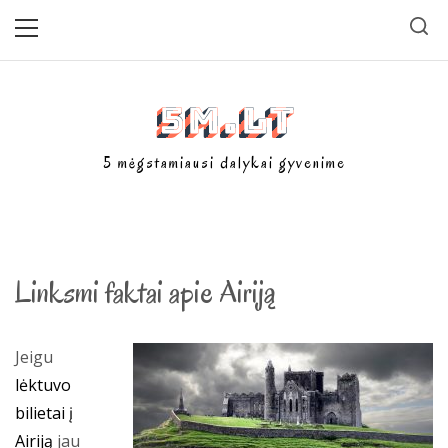
Skip
Primary
Menu
to
content
5m.lt
5 mėgstamiausi dalykai gyvenime
Linksmi faktai apie Airiją
Jeigu
lėktuvo
bilietai į
Airiją
jau