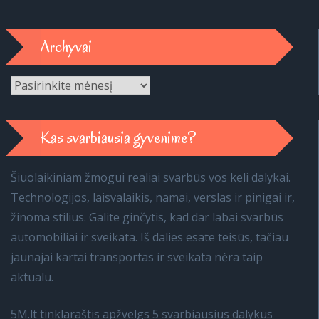
Archyvai
Archyvai
Kas svarbiausia gyvenime?
Šiuolaikiniam žmogui realiai svarbūs vos keli dalykai.
Technologijos, laisvalaikis, namai, verslas ir pinigai ir,
žinoma stilius. Galite ginčytis, kad dar labai svarbūs
automobiliai ir sveikata. Iš dalies esate teisūs, tačiau
jaunajai kartai transportas ir sveikata nėra taip
aktualu.
5M.lt tinklaraštis apžvelgs 5 svarbiausius dalykus