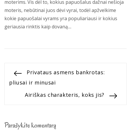
moterims. Vis dėl to, kokius papuošalus dažnai nešioja
moteris, nebūtinai juos dėvi vyrai, todėl apžvelkime
kokie papuošalai vyrams yra populiariausi ir kokius
geriausia rinktis kaip dovaną....
Navigacija
Previous
Privataus asmens bankrotas:
post:
pliusai ir minusai
tarp
Next
Airiškas charakteris, koks jis?
įrašų
post:
Parašykite komentarą