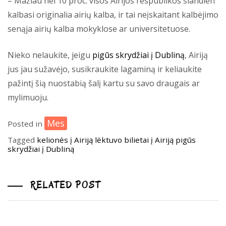
– Mažiau nei 10 proc. visos Airijos respublikos šiandien
kalbasi originalia airių kalba, ir tai neįskaitant kalbėjimo
senąja airių kalba mokyklose ar universitetuose.
Nieko nelaukite, jeigu
pigūs skrydžiai į Dubliną
, Airiją
jus jau sužavėjo, susikraukite lagaminą ir keliaukite
pažintį šią nuostabią šalį kartu su savo draugais ar
mylimuoju.
Mes
Posted in
Tagged
kelionės į Airiją
lėktuvo bilietai į Airiją
pigūs
skrydžiai į Dubliną
RELATED POST