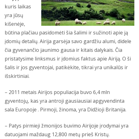
kuris laikas
yra jūsų
kišenėje,
būtina plačiau pasidomėti šia šalimi ir sužinoti apie ją
įdomių detalių. Airija garsėja savo gardžiu alumi, didele
čia gyvenančio jaunimo gausa ir kitais dalykais. Čia
pristatysime linksmus ir įdomius faktus apie Airiją. O ši
šalis ir jos gyventojai, patikėkite, tikrai yra unikalūs ir
išskirtiniai.
– 2011 metais Airijos populiacija buvo 6,4 mln
gyventojų, kas yra antroji gausiausiai apgyvendinta
sala Europoje . Pirmoji, žinoma, yra Didžioji Britanija.
– Patys pirmieji žmonijos buvimo Airijoje įrodymai yra
datuojami maždaug 12,800 metų prieš Kristų.