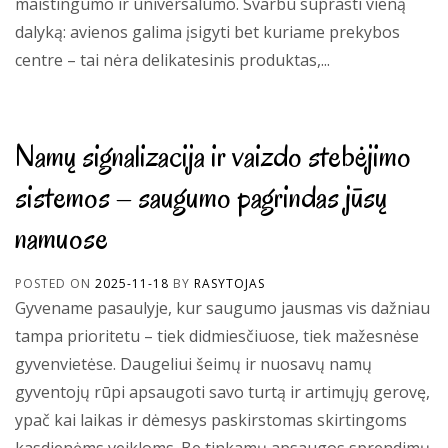
maistingumo ir universalumo. Svarbu suprasti vieną
dalyką: avienos galima įsigyti bet kuriame prekybos
centre – tai nėra delikatesinis produktas,...
Namų signalizacija ir vaizdo stebėjimo
sistemos – saugumo pagrindas jūsų
namuose
POSTED ON
2025-11-18
BY
RASYTOJAS
Gyvename pasaulyje, kur saugumo jausmas vis dažniau
tampa prioritetu – tiek didmiesčiuose, tiek mažesnėse
gyvenvietėse. Daugeliui šeimų ir nuosavų namų
gyventojų rūpi apsaugoti savo turtą ir artimųjų gerovę,
ypač kai laikas ir dėmesys paskirstomas skirtingoms
kasdienėms veikloms. Be tinkamų apsaugos sprendimų