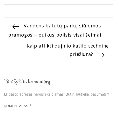
Navigacija
Previous
Vandens batutų parkų siūlomos
post:
pramogos – puikus poilsis visai šeimai
tarp
Next
Kaip atlikti dujinio katilo techninę
įrašų
post:
priežiūrą?
Parašykite komentarą
El. pašto adresas nebus skelbiamas.
Būtini laukeliai pažymėti
*
KOMENTARAS
*