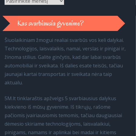
Archyvai
Kas svarbiausia gyvenime?
Šiuolaikiniam žmogui realiai svarbūs vos keli dalykai.
Technologijos, laisvalaikis, namai, verslas ir pinigai ir,
žinoma stilius. Galite ginčytis, kad dar labai svarbūs
automobiliai ir sveikata. Iš dalies esate teisūs, tačiau
jaunajai kartai transportas ir sveikata nėra taip
aktualu.
5M.lt tinklaraštis apžvelgs 5 svarbiausius dalykus
kiekvieno iš mūsų gyvenime. Iš tikrųjų, rašome
pačiomis įvairiausiomis temomis, tačiau daugiausiai
dėmesio skiriame technologijoms, laisvalaikiui,
pinigams, namams ir aplinkai bei madai ir kitiems