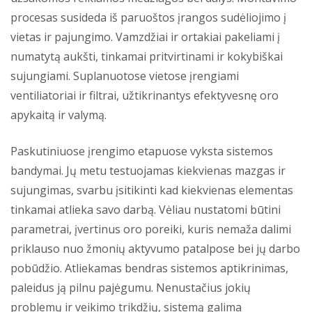
procesas susideda iš paruoštos įrangos sudėliojimo į
vietas ir pajungimo. Vamzdžiai ir ortakiai pakeliami į
numatytą aukšti, tinkamai pritvirtinami ir kokybiškai
sujungiami. Suplanuotose vietose įrengiami
ventiliatoriai ir filtrai, užtikrinantys efektyvesnę oro
apykaitą ir valymą.
Paskutiniuose įrengimo etapuose vyksta sistemos
bandymai. Jų metu testuojamas kiekvienas mazgas ir
sujungimas, svarbu įsitikinti kad kiekvienas elementas
tinkamai atlieka savo darbą. Vėliau nustatomi būtini
parametrai, įvertinus oro poreiki, kuris nemaža dalimi
priklauso nuo žmonių aktyvumo patalpose bei jų darbo
pobūdžio. Atliekamas bendras sistemos aptikrinimas,
paleidus ją pilnu pajėgumu. Nenustačius jokių
problemų ir veikimo trikdžių, sistemą galima