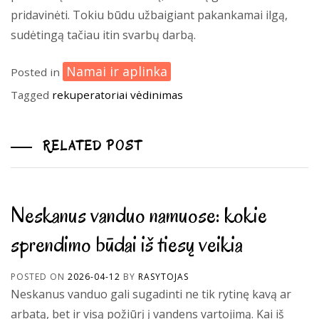
pridavinėti. Tokiu būdu užbaigiant pakankamai ilgą,
sudėtingą tačiau itin svarbų darbą.
Namai ir aplinka
Posted in
Tagged
rekuperatoriai
vėdinimas
RELATED POST
Neskanus vanduo namuose: kokie
sprendimo būdai iš tiesų veikia
POSTED ON
2026-04-12
BY
RASYTOJAS
Neskanus vanduo gali sugadinti ne tik rytinę kavą ar
arbatą, bet ir visą požiūrį į vandens vartojimą. Kai iš