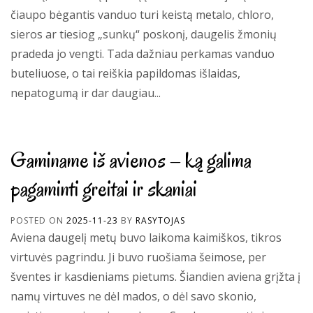
čiaupo bėgantis vanduo turi keistą metalo, chloro,
sieros ar tiesiog „sunkų“ poskonį, daugelis žmonių
pradeda jo vengti. Tada dažniau perkamas vanduo
buteliuose, o tai reiškia papildomas išlaidas,
nepatogumą ir dar daugiau...
Gaminame iš avienos – ką galima
pagaminti greitai ir skaniai
POSTED ON
2025-11-23
BY
RASYTOJAS
Aviena daugelį metų buvo laikoma kaimiškos, tikros
virtuvės pagrindu. Ji buvo ruošiama šeimose, per
šventes ir kasdieniams pietums. Šiandien aviena grįžta į
namų virtuves ne dėl mados, o dėl savo skonio,