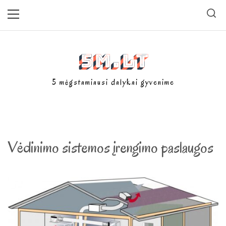
Skip
Primary
Menu
to
content
5m.lt
5 mėgstamiausi dalykai gyvenime
Vėdinimo sistemos įrengimo paslaugos