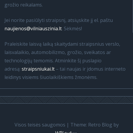
grožio reikalams.
Jei norite pasiūlyti straipsnį, atsiųskite jį el. paštu
naujienos@vilniauszinia.lt
. Sėkmės!
Praleiskite laisvą laiką skaitydami straipsnius verslo,
laisvalaikio, automobilizmo, grožio, sveikatos ar
technologijų temomis. Atminkite šį puslapio
adresą:
straipsniukai.lt
– tai naujas ir įdomus interneto
leidinys visiems šiuolaikiškiems žmonėms.
Visos teisės saugomos
|
Theme: Retro Blog by
.