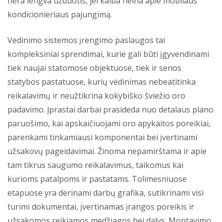
nėra lengva užduotis, jei kalba neina apie mobilaus
kondicionieriaus pajungimą.
Vedinimo sistemos įrengimo paslaugos tai
kompleksiniai sprendimai, kurie gali būti įgyvendinami
tiek naujai statomose objektuose, tiek ir senos
statybos pastatuose, kurių vėdinimas nebeatitinka
reikalavimų ir neužtikrina kokybiško šviežio oro
padavimo. Įprastai darbai prasideda nuo detalaus plano
paruošimo, kai apskaičiuojami oro apykaitos poreikiai,
parenkami tinkamiausi komponentai bei įvertinami
užsakovų pageidavimai. Žinoma nepamirštama ir apie
tam tikrus saugumo reikalavimus, taikomus kai
kurioms patalpoms ir pastatams. Tolimesniuose
etapuose yra derinami darbų grafika, sutikrinami visi
turimi dokumentai, įvertinamas įrangos poreikis ir
užsakomos reikiamos medžiagos bei dalys. Montavimo