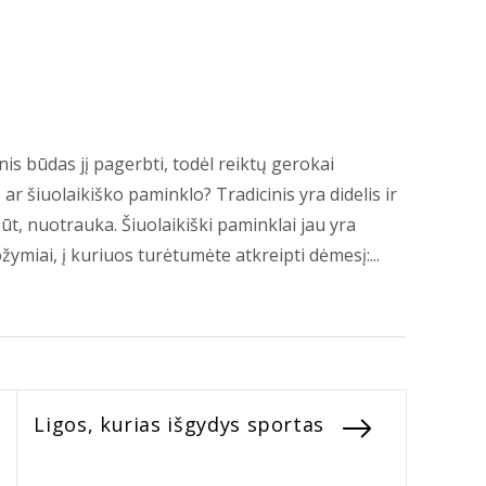
s būdas jį pagerbti, todėl reiktų gerokai
o ar šiuolaikiško paminklo? Tradicinis yra didelis ir
t, nuotrauka. Šiuolaikiški paminklai jau yra
ožymiai, į kuriuos turėtumėte atkreipti dėmesį:...
Next
Ligos, kurias išgydys sportas
post: