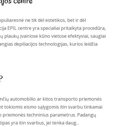
ijos centre
puliaresnė ne tik dėl estetikos, bet ir dėl
ija EPIL centre yra specialiai pritaikyta procedūra,
 plaukų įvairiose kūno vietose efektyviai, saugiai
žangias depiliacijos technologijas, kurios leidžia
?
iančių automobilio ar kitos transporto priemonės
jant tokiomis eismo sąlygomis itin svarbu tinkamai
porto priemonės techninius parametrus. Padangų
as yra itin svarbus, jei tenka daug...