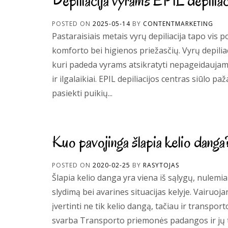
Depiliacija vyrams EPIL depiliac
POSTED ON
2025-05-14
BY
CONTENTMARKETING
Pastaraisiais metais vyrų depiliacija tapo vis po
komforto bei higienos priežasčių. Vyrų depiliac
kuri padeda vyrams atsikratyti nepageidaujamų
ir ilgalaikiai. EPIL depiliacijos centras siūlo pa
pasiekti puikių...
Kuo pavojinga šlapia kelio danga
POSTED ON
2020-02-25
BY
RASYTOJAS
Šlapia kelio danga yra viena iš sąlygų, nulem
slydimą bei avarines situacijas kelyje. Vairuo
įvertinti ne tik kelio dangą, tačiau ir trans
svarba Transporto priemonės padangos ir jų tip