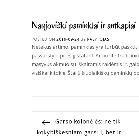
Naujoviški paminklai ir antkapiai
POSTED ON
2019-09-24
BY
RASYTOJAS
Netekus artimo, paminklas yra turbūt paskutini
pasvarstyti, prieš jį statant. Ar norite tradicini
masyvus akmuo su iškaltomis raidėmis ir, galbū
visiškai kitokie. Štai 5 šiuolaikiškų paminklų p
Navigacija
Previous
Garso kolonėlės: ne tik
post:
kokybiškesniam garsui, bet ir
tarp