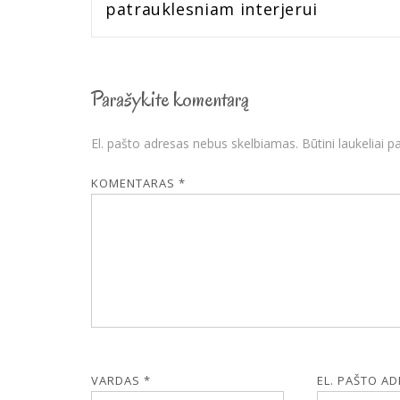
patrauklesniam interjerui
įrašų
Parašykite komentarą
El. pašto adresas nebus skelbiamas.
Būtini laukeliai 
KOMENTARAS
*
VARDAS
*
EL. PAŠTO A