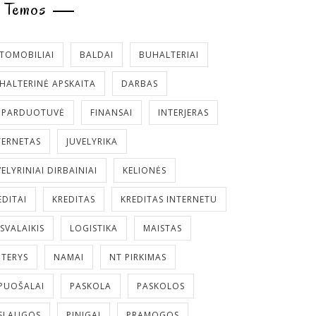
Temos
TOMOBILIAI
BALDAI
BUHALTERIAI
HALTERINĖ APSKAITA
DARBAS
. PARDUOTUVĖ
FINANSAI
INTERJERAS
TERNETAS
JUVELYRIKA
VELYRINIAI DIRBAINIAI
KELIONĖS
EDITAI
KREDITAS
KREDITAS INTERNETU
ISVALAIKIS
LOGISTIKA
MAISTAS
TERYS
NAMAI
NT PIRKIMAS
PUOŠALAI
PASKOLA
PASKOLOS
SLAUGOS
PINIGAI
PRAMOGOS