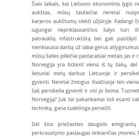
Šiais laikais, kai Lietuvos ekonominis lygis nė
aukštas, mūsų tautiečiai neretai nuspr
karjeros aukštumų siekti užjūryje. Kadangi 
sąjungai nepriklausančios šalys turi išv
patrauklią infastruktūrą bei gali pasiūlyti
menkiausia darbą už labai gerus atlyginumus
mūsų šalies piliečiai pastaraisiai metais jas ir 
Norvegija yra būtent viena iš tų šalių, dėl
lietuviai metą darbus Lietuvoje ir persike
gyventi. Neretai žmogus išvažiuoja ten vienas
šalį persikelia gyventi ir visi jo šeima. Tuom
Norvegiją? Juk tai pakankamai toli esanti val
techniką, gana sudėtinga pervežti.
Dėl šios priežasties daugelis emigrantų 
perkraustymo paslaugas teikiančias įmones. Ne