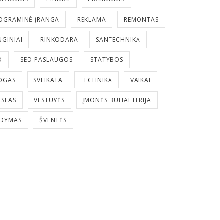
OGRAMINĖ ĮRANGA
REKLAMA
REMONTAS
NGINIAI
RINKODARA
SANTECHNIKA
O
SEO PASLAUGOS
STATYBOS
OGAS
SVEIKATA
TECHNIKA
VAIKAI
RSLAS
VESTUVĖS
ĮMONĖS BUHALTERIJA
LDYMAS
ŠVENTĖS