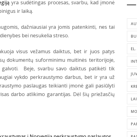
giją
yra sudėtingas procesas, svarbu, kad įmonė
nigus ir laiką.
AU
gomis, dažniausiai yra jomis patenkinti, nes tai
dienybes bei nesukelia streso.
BU
EL
akuoja visus vežamus daiktus, bet ir juos patys
isų dokumentų suforminimu muitinės teritorijoje,
IN
galvoti. Beje, svarbu savo daiktus patikėti tik
JU
saugiai vykdo perkraustymo darbus, bet ir yra už
raustymo paslaugas teikianti įmonė gali pasiūlyti
KR
isas darbo atlikimo garantijas. Dėl šių priežasčių
LA
MO
PA
kraustymas į Norvegiją
perkraustymo paslaugos
PA