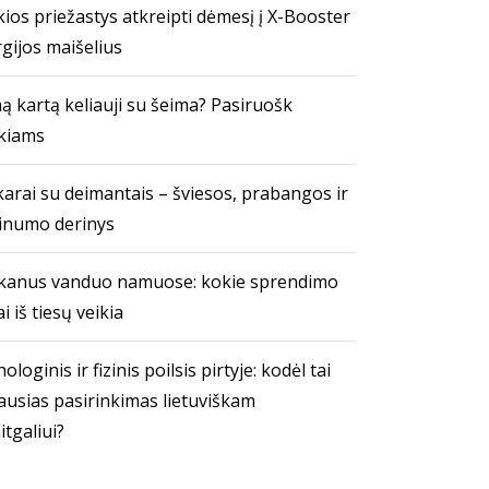
ios priežastys atkreipti dėmesį į X-Booster
gijos maišelius
ą kartą keliauji su šeima? Pasiruošk
kiams
arai su deimantais – šviesos, prabangos ir
inumo derinys
kanus vanduo namuose: kokie sprendimo
i iš tiesų veikia
ologinis ir fizinis poilsis pirtyje: kodėl tai
ausias pasirinkimas lietuviškam
itgaliui?