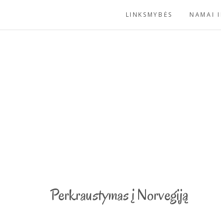
Skip
LINKSMYBĖS
NAMAI I
to
content
Perkraustymas į Norvegiją