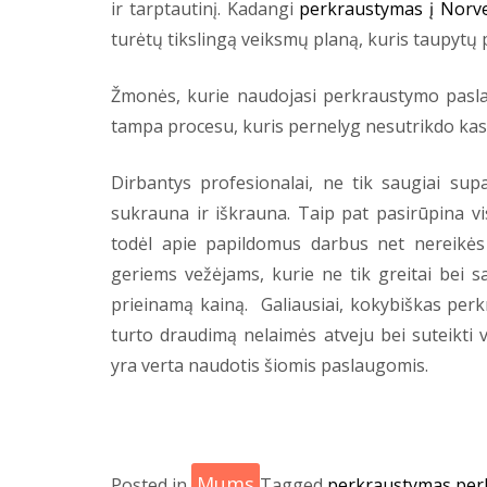
ir tarptautinį. Kadangi
perkraustymas į Norve
turėtų tikslingą veiksmų planą, kuris taupytų pi
Žmonės, kurie naudojasi perkraustymo paslau
tampa procesu, kuris pernelyg nesutrikdo kas
Dirbantys profesionalai, ne tik saugiai sup
sukrauna ir iškrauna. Taip pat pasirūpina v
todėl apie papildomus darbus net nereikės 
geriems vežėjams, kurie ne tik greitai bei 
prieinamą kainą. Galiausiai, kokybiškas perk
turto draudimą nelaimės atveju bei suteikti v
yra verta naudotis šiomis paslaugomis.
Mums
Posted in
Tagged
perkraustymas
per