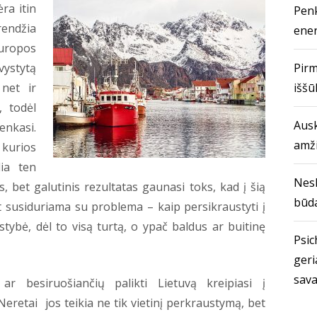
ra itin
Penk
endžia
ener
Europos
ystytą
Pirm
 net ir
iššū
, todėl
Ausk
renkasi.
amž
 kurios
lia ten
Nes
, bet galutinis rezultatas gaunasi toks, kad į šią
būda
et susiduriama su problema – kaip persikraustyti į
stybė, dėl to visą turtą, o ypač baldus ar buitinę
Psich
geri
sava
ar besiruošiančių palikti Lietuvą kreipiasi į
retai jos teikia ne tik vietinį perkraustymą, bet