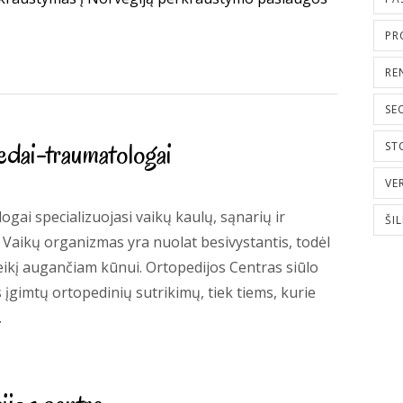
PR
RE
SE
edai-traumatologai
ST
VE
gai specializuojasi vaikų kaulų, sąnarių ir
ŠI
aikų organizmas yra nuolat besivystantis, todėl
oveikį augančiam kūnui. Ortopedijos Centras siūlo
 įgimtų ortopedinių sutrikimų, tiek tiems, kurie
.