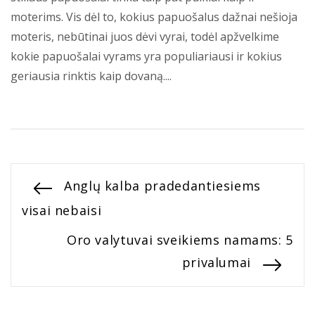
moterims. Vis dėl to, kokius papuošalus dažnai nešioja
moteris, nebūtinai juos dėvi vyrai, todėl apžvelkime
kokie papuošalai vyrams yra populiariausi ir kokius
geriausia rinktis kaip dovaną....
Navigacija
Previous
Anglų kalba pradedantiesiems
post:
visai nebaisi
tarp
Next
Oro valytuvai sveikiems namams: 5
įrašų
post:
privalumai