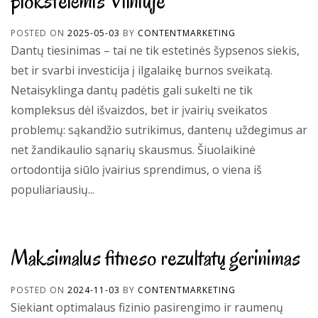
plokštelėmis Vilniuje
POSTED ON
2025-05-03
BY
CONTENTMARKETING
Dantų tiesinimas – tai ne tik estetinės šypsenos siekis,
bet ir svarbi investicija į ilgalaikę burnos sveikatą.
Netaisyklinga dantų padėtis gali sukelti ne tik
kompleksus dėl išvaizdos, bet ir įvairių sveikatos
problemų: sąkandžio sutrikimus, dantenų uždegimus ar
net žandikaulio sąnarių skausmus. Šiuolaikinė
ortodontija siūlo įvairius sprendimus, o viena iš
populiariausių...
Maksimalus fitneso rezultatų gerinimas
POSTED ON
2024-11-03
BY
CONTENTMARKETING
Siekiant optimalaus fizinio pasirengimo ir raumenų