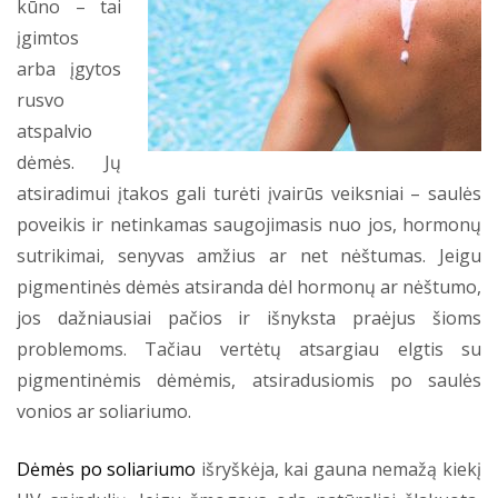
kūno – tai
įgimtos
arba įgytos
rusvo
atspalvio
dėmės. Jų
atsiradimui įtakos gali turėti įvairūs veiksniai – saulės
poveikis ir netinkamas saugojimasis nuo jos, hormonų
sutrikimai, senyvas amžius ar net nėštumas. Jeigu
pigmentinės dėmės atsiranda dėl hormonų ar nėštumo,
jos dažniausiai pačios ir išnyksta praėjus šioms
problemoms. Tačiau vertėtų atsargiau elgtis su
pigmentinėmis dėmėmis, atsiradusiomis po saulės
vonios ar soliariumo.
Dėmės po soliariumo
išryškėja, kai gauna nemažą kiekį