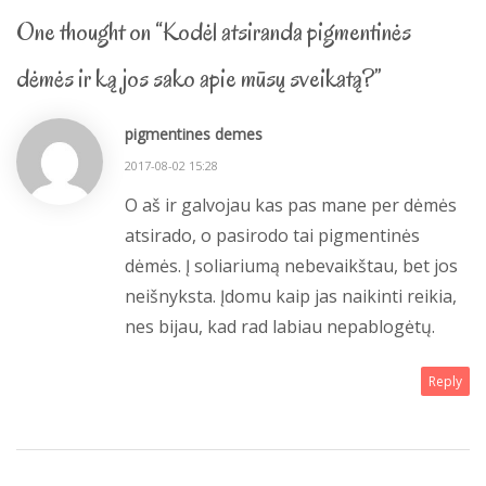
One thought on “Kodėl atsiranda pigmentinės
dėmės ir ką jos sako apie mūsų sveikatą?”
pigmentines demes
2017-08-02 15:28
O aš ir galvojau kas pas mane per dėmės
atsirado, o pasirodo tai pigmentinės
dėmės. Į soliariumą nebevaikštau, bet jos
neišnyksta. Įdomu kaip jas naikinti reikia,
nes bijau, kad rad labiau nepablogėtų.
Reply