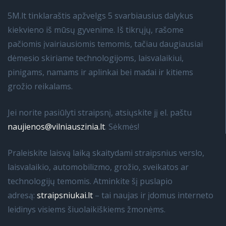
5M.lt tinklaraštis apžvelgs 5 svarbiausius dalykus
kiekvieno iš mūsų gyvenime. Iš tikrųjų, rašome
pačiomis įvairiausiomis temomis, tačiau daugiausiai
dėmesio skiriame technologijoms, laisvalaikiui,
pinigams, namams ir aplinkai bei madai ir kitiems
grožio reikalams.
Jei norite pasiūlyti straipsnį, atsiųskite jį el. paštu
naujienos@vilniauszinia.lt
. Sėkmės!
Praleiskite laisvą laiką skaitydami straipsnius verslo,
laisvalaikio, automobilizmo, grožio, sveikatos ar
technologijų temomis. Atminkite šį puslapio
adresą:
straipsniukai.lt
– tai naujas ir įdomus interneto
leidinys visiems šiuolaikiškiems žmonėms.