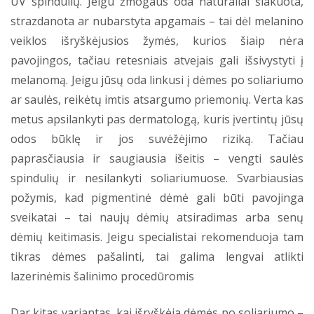
UV spindulių. Jeigu žmogaus oda natūraliai šlakuota,
strazdanota ar nubarstyta apgamais – tai dėl melanino
veiklos išryškėjusios žymės, kurios šiaip nėra
pavojingos, tačiau retesniais atvejais gali išsivystyti į
melanomą. Jeigu jūsų oda linkusi į dėmes po soliariumo
ar saulės, reikėtų imtis atsargumo priemonių. Verta kas
metus apsilankyti pas dermatologą, kuris įvertintų jūsų
odos būklę ir jos suvėžėjimo riziką. Tačiau
paprasčiausia ir saugiausia išeitis – vengti saulės
spindulių ir nesilankyti soliariumuose. Svarbiausias
požymis, kad pigmentinė dėmė gali būti pavojinga
sveikatai – tai naujų dėmių atsiradimas arba senų
dėmių keitimasis. Jeigu specialistai rekomenduoja tam
tikras dėmes pašalinti, tai galima lengvai atlikti
lazerinėmis šalinimo procedūromis
Dar kitas variantas, kai išryškėja dėmės po soliariumo –