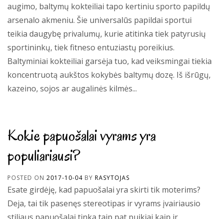
augimo, baltymų kokteiliai tapo kertiniu sporto papildų
arsenalo akmeniu. Šie universalūs papildai sportui
teikia daugybę privalumų, kurie atitinka tiek patyrusių
sportininkų, tiek fitneso entuziastų poreikius.
Baltyminiai kokteiliai garsėja tuo, kad veiksmingai tiekia
koncentruotą aukštos kokybės baltymų dozę. Iš išrūgų,
kazeino, sojos ar augalinės kilmės...
Kokie papuošalai vyrams yra
populiariausi?
POSTED ON
2017-10-04
BY
RASYTOJAS
Esate girdėję, kad papuošalai yra skirti tik moterims?
Deja, tai tik pasenęs stereotipas ir vyrams įvairiausio
stiliaus papuošalai tinka taip pat puikiai kaip ir