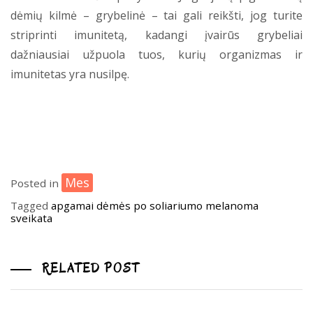
dėmių kilmė – grybelinė – tai gali reikšti, jog turite
striprinti imunitetą, kadangi įvairūs grybeliai
dažniausiai užpuola tuos, kurių organizmas ir
imunitetas yra nusilpę.
Mes
Posted in
Tagged
apgamai
dėmės po soliariumo
melanoma
sveikata
RELATED POST