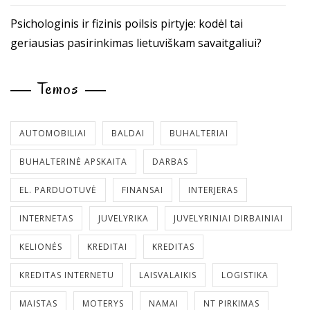
Psichologinis ir fizinis poilsis pirtyje: kodėl tai
geriausias pasirinkimas lietuviškam savaitgaliui?
Temos
AUTOMOBILIAI
BALDAI
BUHALTERIAI
BUHALTERINĖ APSKAITA
DARBAS
EL. PARDUOTUVĖ
FINANSAI
INTERJERAS
INTERNETAS
JUVELYRIKA
JUVELYRINIAI DIRBAINIAI
KELIONĖS
KREDITAI
KREDITAS
KREDITAS INTERNETU
LAISVALAIKIS
LOGISTIKA
MAISTAS
MOTERYS
NAMAI
NT PIRKIMAS