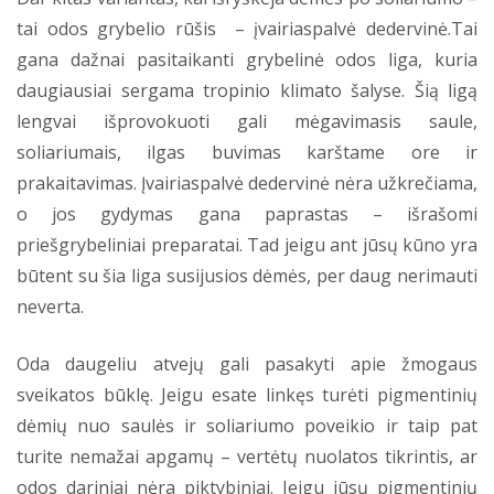
tai odos grybelio rūšis – įvairiaspalvė dedervinė.Tai
gana dažnai pasitaikanti grybelinė odos liga, kuria
daugiausiai sergama tropinio klimato šalyse. Šią ligą
lengvai išprovokuoti gali mėgavimasis saule,
soliariumais, ilgas buvimas karštame ore ir
prakaitavimas. Įvairiaspalvė dedervinė nėra užkrečiama,
o jos gydymas gana paprastas – išrašomi
priešgrybeliniai preparatai. Tad jeigu ant jūsų kūno yra
būtent su šia liga susijusios dėmės, per daug nerimauti
neverta.
Oda daugeliu atvejų gali pasakyti apie žmogaus
sveikatos būklę. Jeigu esate linkęs turėti pigmentinių
dėmių nuo saulės ir soliariumo poveikio ir taip pat
turite nemažai apgamų – vertėtų nuolatos tikrintis, ar
odos dariniai nėra piktybiniai. Jeigu jūsų pigmentinių