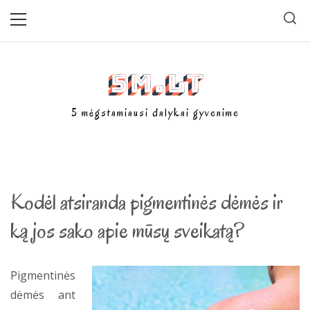
Skip
Primary
Menu
to
content
5m.lt
5 mėgstamiausi dalykai gyvenime
Kodėl atsiranda pigmentinės dėmės ir
ką jos sako apie mūsų sveikatą?
Pigmentinės
dėmės ant