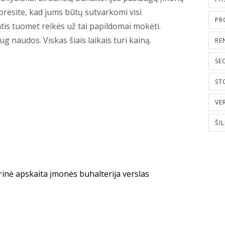
norėsite, kad jums būtų sutvarkomi visi
PR
is tuomet reikės už tai papildomai mokėti.
naudos. Viskas šiais laikais turi kainą.
RE
SE
ST
VE
ŠI
rinė apskaita
įmonės buhalterija
verslas