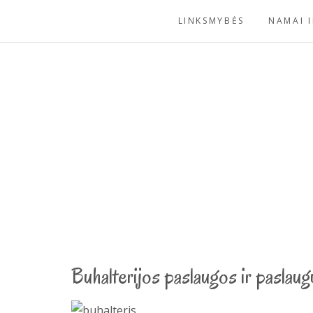
Skip
LINKSMYBĖS
NAMAI I
to
content
Buhalterijos paslaugos ir paslau