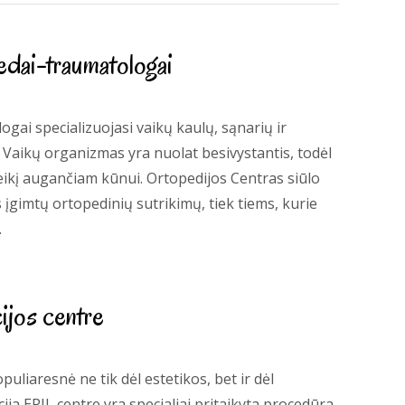
edai-traumatologai
gai specializuojasi vaikų kaulų, sąnarių ir
aikų organizmas yra nuolat besivystantis, todėl
oveikį augančiam kūnui. Ortopedijos Centras siūlo
 įgimtų ortopedinių sutrikimų, tiek tiems, kurie
.
ijos centre
puliaresnė ne tik dėl estetikos, bet ir dėl
ija EPIL centre yra specialiai pritaikyta procedūra,