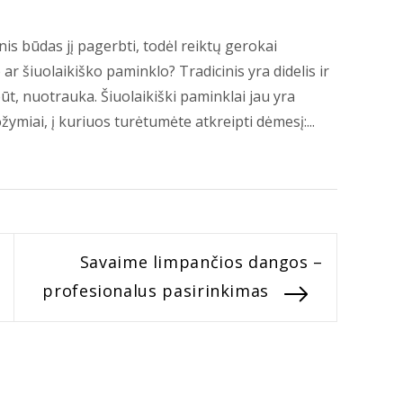
s būdas jį pagerbti, todėl reiktų gerokai
o ar šiuolaikiško paminklo? Tradicinis yra didelis ir
t, nuotrauka. Šiuolaikiški paminklai jau yra
ožymiai, į kuriuos turėtumėte atkreipti dėmesį:...
Next
Savaime limpančios dangos –
post:
profesionalus pasirinkimas