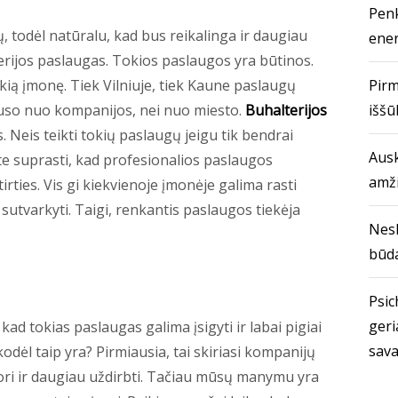
Penk
, todėl natūralu, kad bus reikalinga ir daugiau
ener
erijos paslaugas. Tokios paslaugos yra būtinos.
ią įmonę. Tiek Vilniuje, tiek Kaune paslaugų
Pirm
klauso nuo kompanijos, nei nuo miesto.
Buhalterijos
iššū
. Neis teikti tokių paslaugų jeigu tik bendrai
Ausk
te suprasti, kad profesionalios paslaugos
amž
tirties. Vis gi kiekvienoje įmonėje galima rasti
utvarkyti. Taigi, renkantis paslaugos tiekėja
Nes
būda
Psich
geri
ad tokias paslaugas galima įsigyti ir labai pigiai
sava
kodėl taip yra? Pirmiausia, tai skiriasi kompanijų
nori ir daugiau uždirbti. Tačiau mūsų manymu yra