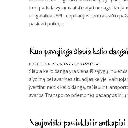
kuri padeda vyrams atsikratyti nepageidaujamų
ir ilgalaikiai. EPIL depiliacijos centras siūlo pa
pasiekti puikių...
Kuo pavojinga šlapia kelio danga
POSTED ON
2020-02-25
BY
RASYTOJAS
Šlapia kelio danga yra viena iš sąlygų, nulem
slydimą bei avarines situacijas kelyje. Vairuo
įvertinti ne tik kelio dangą, tačiau ir trans
svarba Transporto priemonės padangos ir jų tip
Naujoviški paminklai ir antkapiai