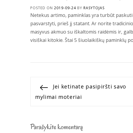
POSTED ON
2019-09-24
BY
RASYTOJAS
Netekus artimo, paminklas yra turbūt paskutini
pasvarstyti, prieš jį statant. Ar norite tradicini
masyvus akmuo su iškaltomis raidėmis ir, galbū
visiškai kitokie. Štai 5 šiuolaikiškų paminklų p
Navigacija
Previous
Jei ketinate pasipiršti savo
post:
mylimai moteriai
tarp
įrašų
Parašykite komentarą