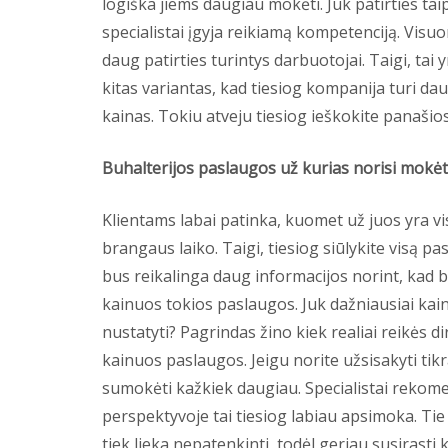
logiška jiems daugiau mokėti. Juk patirties tai
specialistai įgyja reikiamą kompetenciją. Visu
daug patirties turintys darbuotojai. Taigi, tai 
kitas variantas, kad tiesiog kompanija turi da
kainas. Tokiu atveju tiesiog ieškokite panašios
Buhalterijos paslaugos už kurias norisi mokėt
Klientams labai patinka, kuomet už juos yra v
brangaus laiko. Taigi, tiesiog siūlykite visą p
bus reikalinga daug informacijos norint, kad b
kainuos tokios paslaugos. Juk dažniausiai kain
nustatyti? Pagrindas žino kiek realiai reikės 
kainuos paslaugos. Jeigu norite užsisakyti tik
sumokėti kažkiek daugiau. Specialistai rekome
perspektyvoje tai tiesiog labiau apsimoka. Tie 
tiek lieka nepatenkinti, todėl geriau susirast