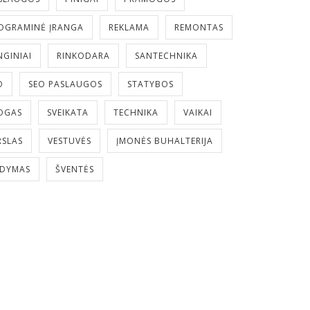
OGRAMINĖ ĮRANGA
REKLAMA
REMONTAS
NGINIAI
RINKODARA
SANTECHNIKA
O
SEO PASLAUGOS
STATYBOS
OGAS
SVEIKATA
TECHNIKA
VAIKAI
RSLAS
VESTUVĖS
ĮMONĖS BUHALTERIJA
LDYMAS
ŠVENTĖS