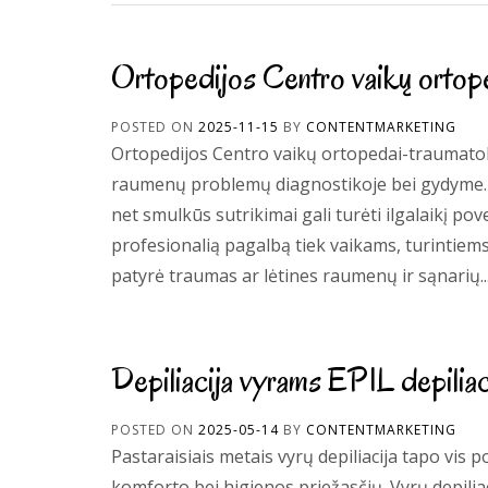
Ortopedijos Centro vaikų ortop
POSTED ON
2025-11-15
BY
CONTENTMARKETING
Ortopedijos Centro vaikų ortopedai-traumatolo
raumenų problemų diagnostikoje bei gydyme. V
net smulkūs sutrikimai gali turėti ilgalaikį p
profesionalią pagalbą tiek vaikams, turintiems
patyrė traumas ar lėtines raumenų ir sąnarių..
Depiliacija vyrams EPIL depiliac
POSTED ON
2025-05-14
BY
CONTENTMARKETING
Pastaraisiais metais vyrų depiliacija tapo vis po
komforto bei higienos priežasčių. Vyrų depiliac