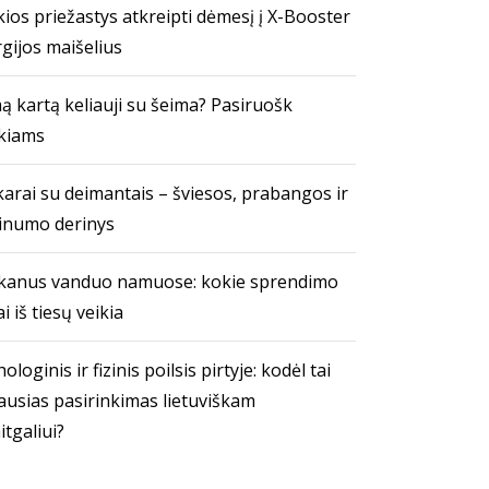
ios priežastys atkreipti dėmesį į X-Booster
gijos maišelius
ą kartą keliauji su šeima? Pasiruošk
kiams
arai su deimantais – šviesos, prabangos ir
inumo derinys
kanus vanduo namuose: kokie sprendimo
i iš tiesų veikia
ologinis ir fizinis poilsis pirtyje: kodėl tai
ausias pasirinkimas lietuviškam
itgaliui?