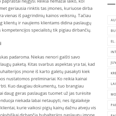
p paprastai neįgysi. Reikia nemažai laiko, kol
omet geriausia rinktis tas įmones, kuriuose dirba
yra vienas iš pagrindinių kainos veiksnių. Tačiau
AU
ug klientų ir naujiems klientams didina paslaugų
 kompetencijos specialistų tik pigiau dirbančių.
BU
EL
i
IN
iskas padaroma. Niekas nenori gaišti savo
JU
aslaugų paketą. Kitas svarbus aspektas yra tai, kad
uhalterijos įmonė iš karto galėtų pasakyti kiek
KR
os nustatomos preliminariai. Ko reikia kainai
LA
dirbti. Kuo daugiau dokumentų, tuo brangiau
rai daug geras paslaugas tuomet už jas turėsite
MO
nduoja niekada labai netaupyti, nes ilgalaikėje
PA
klientai, kurie vaikosi pigių kainų dažnu atveju vis
i kokybiškai dirbančią buhalterijos paslaugų įmonę
PA