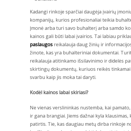
Kadangi rinkoje sparčiai daugėja įvairių įmonių
kompanijų, kurios profesionaliai teikia buhalt
Įmonė arba turi savo buhalterį arba samdo kok
kainos gali būti labai įvairios. Tai labiau pri
paslaugos
reikalauja daug žinių ir informacijos
žinote, kas yra buhalteriniai dokumentai. Turi
reikalauja atitinkamo išsilavinimo ir didelės pa
skirtingų dokumentų, kuriuos reikės tinkamai s
svarbu kaip jis moka tai daryti.
Kodėl kainos labai skiriasi?
Ne vienas verslininkas nustemba, kai pamato, k
ir gana brangiai. Jiems dažnai kyla klausimas, 
patirtis. Tie, kas daugiau metų dirba rinkoje 