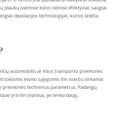
 plaukų įvairiose kūno vietose efektyviai, saugiai
žangias depiliacijos technologijas, kurios leidžia
?
iančių automobilio ar kitos transporto priemonės
jant tokiomis eismo sąlygomis itin svarbu tinkamai
porto priemonės techninius parametrus. Padangų
as yra itin svarbus, jei tenka daug...