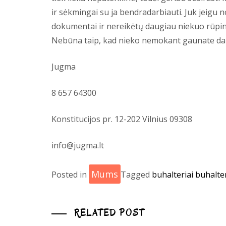
ir sėkmingai su ja bendradarbiauti. Juk jeigu 
dokumentai ir nereikėtų daugiau niekuo rūpint
Nebūna taip, kad nieko nemokant gaunate daug 
Jugma
8 657 64300
Konstitucijos pr. 12-202 Vilnius 09308
info@jugma.lt
Mums
Posted in
Tagged
buhalteriai
buhalte
RELATED POST