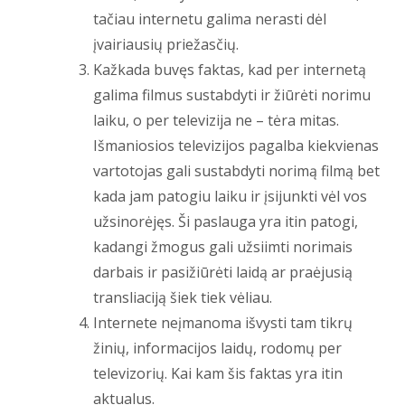
tačiau internetu galima nerasti dėl
įvairiausių priežasčių.
Kažkada buvęs faktas, kad per internetą
galima filmus sustabdyti ir žiūrėti norimu
laiku, o per televizija ne – tėra mitas.
Išmaniosios televizijos pagalba kiekvienas
vartotojas gali sustabdyti norimą filmą bet
kada jam patogiu laiku ir įsijunkti vėl vos
užsinorėjęs. Ši paslauga yra itin patogi,
kadangi žmogus gali užsiimti norimais
darbais ir pasižiūrėti laidą ar praėjusią
transliaciją šiek tiek vėliau.
Internete neįmanoma išvysti tam tikrų
žinių, informacijos laidų, rodomų per
televizorių. Kai kam šis faktas yra itin
aktualus.