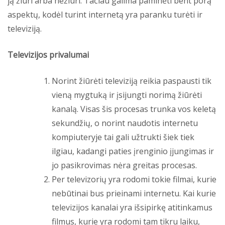
ją žiūri arba nežiūri. Tačiau galima paminėti bent porą
aspektų, kodėl turint internetą yra paranku turėti ir
televiziją.
Televizijos privalumai
Norint žiūrėti televiziją reikia paspausti tik
vieną mygtuką ir įsijungti norimą žiūrėti
kanalą. Visas šis procesas trunka vos keletą
sekundžių, o norint naudotis internetu
kompiuteryje tai gali užtrukti šiek tiek
ilgiau, kadangi paties įrenginio įjungimas ir
jo pasikrovimas nėra greitas procesas.
Per televizorių yra rodomi tokie filmai, kurie
nebūtinai bus prieinami internetu. Kai kurie
televizijos kanalai yra išsipirkę atitinkamus
filmus, kurie yra rodomi tam tikru laiku,