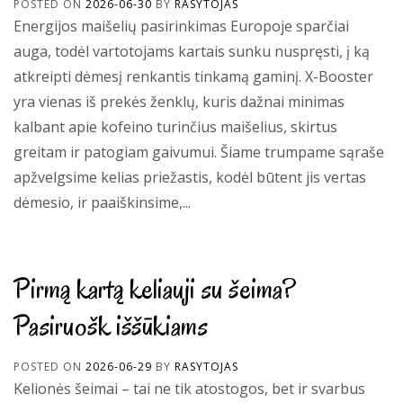
POSTED ON
2026-06-30
BY
RASYTOJAS
Energijos maišelių pasirinkimas Europoje sparčiai
auga, todėl vartotojams kartais sunku nuspręsti, į ką
atkreipti dėmesį renkantis tinkamą gaminį. X-Booster
yra vienas iš prekės ženklų, kuris dažnai minimas
kalbant apie kofeino turinčius maišelius, skirtus
greitam ir patogiam gaivumui. Šiame trumpame sąraše
apžvelgsime kelias priežastis, kodėl būtent jis vertas
dėmesio, ir paaiškinsime,...
Pirmą kartą keliauji su šeima?
Pasiruošk iššūkiams
POSTED ON
2026-06-29
BY
RASYTOJAS
Kelionės šeimai – tai ne tik atostogos, bet ir svarbus