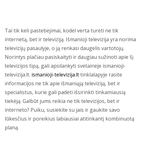
Tai tik keli pastebėjimai, kodėl verta turėti ne tik
internetą, bet ir televiziją. Išmanioji televizija yra norima
televizijų pasaulyje, o ją renkasi daugelis vartotojų.
Norintys plačiau pasiskaityti ir daugiau sužinoti apie šį
televizijos tipą, gali apsilankyti svetainėje ismanioji-
televizija.lt.
ismanioji-televizija.lt
tinklalapyje rasite
informacijos ne tik apie išmaniąją televiziją, bet ir
specialistus, kurie gali padėti išsirinkti tinkamiausią
tiekėją. Galbūt jums reikia ne tik televizijos, bet ir
interneto? Puiku, susiekite su jais ir gaukite savo
lūkesčius ir poreikius labiausiai atitinkantį kombinuotą
planą.