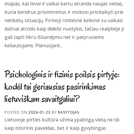
etapas, kai tėvai ir vaikai kartu atranda naujas vietas,
kuria bendrus prisiminimus ir mokosi prisitaikyti prie
netikėtų situacijų. Pirmoji rimtesnė kelionė su vaikais
dažnai atrodo kaip didelis nuotykis, tačiau realybėje ji
gali tapti tikru išbandymu net ir patyrusiems
keliautojams. Planuojant...
Psichologinis ir fizinis poilsis pirtyje:
kodėl tai geriausias pasirinkimas
lietuviškam savaitgaliui?
POSTED ON
2026-01-23
BY
RASYTOJAS
Lietuvoje pirties kultūra užima ypatingą vietą ne tik
kaip istorinis paveldas, bet ir kaip gyvybingas