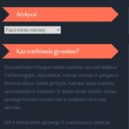
Archyvai
Archyvai
Kas svarbiausia gyvenime?
Šiuolaikiniam žmogui realiai svarbūs vos keli dalykai.
Technologijos, laisvalaikis, namai, verslas ir pinigai ir,
žinoma stilius. Galite ginčytis, kad dar labai svarbūs
automobiliai ir sveikata. Iš dalies esate teisūs, tačiau
jaunajai kartai transportas ir sveikata nėra taip
aktualu.
5M.lt tinklaraštis apžvelgs 5 svarbiausius dalykus