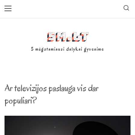
Skip
Primary
Menu
to
content
5m.lt
5 mėgstamiausi dalykai gyvenime
Ar televizijos paslauga vis dar
populiari?