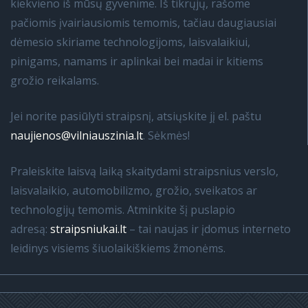
kiekvieno iš mūsų gyvenime. Iš tikrųjų, rašome
pačiomis įvairiausiomis temomis, tačiau daugiausiai
dėmesio skiriame technologijoms, laisvalaikiui,
pinigams, namams ir aplinkai bei madai ir kitiems
grožio reikalams.
Jei norite pasiūlyti straipsnį, atsiųskite jį el. paštu
naujienos@vilniauszinia.lt
. Sėkmės!
Praleiskite laisvą laiką skaitydami straipsnius verslo,
laisvalaikio, automobilizmo, grožio, sveikatos ar
technologijų temomis. Atminkite šį puslapio
adresą:
straipsniukai.lt
– tai naujas ir įdomus interneto
leidinys visiems šiuolaikiškiems žmonėms.