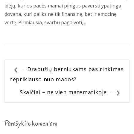
idėjų, kurios padės mamai pinigus paversti ypatinga
dovana, kuri paliks ne tik finansinę, bet ir emocinę
vertę. Pirmiausia, svarbu pagalvoti,...
Navigacija
Previous
Drabužių berniukams pasirinkimas
post:
nepriklauso nuo mados?
tarp
Next
Skaičiai – ne vien matematikoje
įrašų
post:
Parašykite komentarą