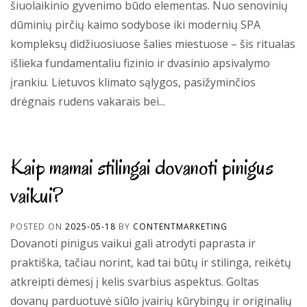
šiuolaikinio gyvenimo būdo elementas. Nuo senovinių
dūminių pirčių kaimo sodybose iki modernių SPA
kompleksų didžiuosiuose šalies miestuose – šis ritualas
išlieka fundamentaliu fizinio ir dvasinio apsivalymo
įrankiu. Lietuvos klimato sąlygos, pasižyminčios
drėgnais rudens vakarais bei...
Kaip mamai stilingai dovanoti pinigus
vaikui?
POSTED ON
2025-05-18
BY
CONTENTMARKETING
Dovanoti pinigus vaikui gali atrodyti paprasta ir
praktiška, tačiau norint, kad tai būtų ir stilinga, reikėtų
atkreipti dėmesį į kelis svarbius aspektus. Goltas
dovanų parduotuvė siūlo įvairių kūrybingų ir originalių