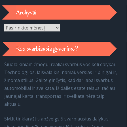
Archyvai
Archyvai
Kas svarbiausia gyvenime?
Šiuolaikiniam žmogui realiai svarbūs vos keli dalykai.
Technologijos, laisvalaikis, namai, verslas ir pinigai ir,
žinoma stilius. Galite ginčytis, kad dar labai svarbūs
automobiliai ir sveikata. Iš dalies esate teisūs, tačiau
jaunajai kartai transportas ir sveikata nėra taip
aktualu.
5M.lt tinklaraštis apžvelgs 5 svarbiausius dalykus
kiekvieno iš mūsų gyvenime. Iš tikrųjų, rašome