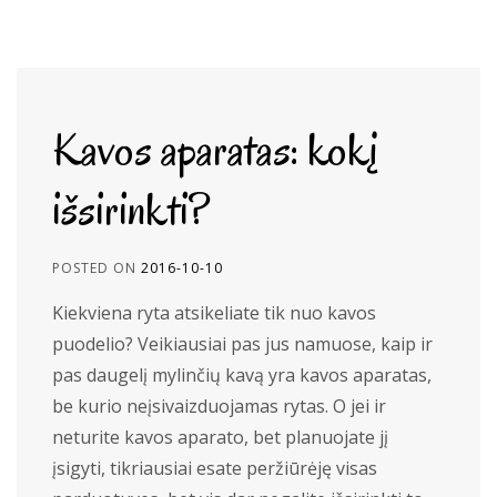
Kavos aparatas: kokį
išsirinkti?
POSTED ON
2016-10-10
Kiekviena ryta atsikeliate tik nuo kavos
puodelio? Veikiausiai pas jus namuose, kaip ir
pas daugelį mylinčių kavą yra kavos aparatas,
be kurio neįsivaizduojamas rytas. O jei ir
neturite kavos aparato, bet planuojate jį
įsigyti, tikriausiai esate peržiūrėję visas