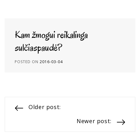
Kam žmogui reikalinga
sulčiaspaudė?
POSTED ON
2016-03-04
Navigacija
Older post:
tarp
Newer post:
įrašų