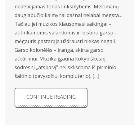
neatsiejamas fonas linksmybėms. Melomanų
daugiabučio kaimynai dažnai nelabai mėgsta…
Tačiau jei muzikos klausomasi saikingai –
atitinkamomis valandomis ir leistinu garsu –
mėgautis pastarąja uždrausti niekas negali.
Garso kolonėlės – įranga, skirta garso
atkūrimui. Muzika įgauna kokybiškesnį,
sodresnį „atspalvį” nei sklisdama iš pirminio
šaltinio (pavyzdžiui kompiuterio). […]
CONTINUE READING