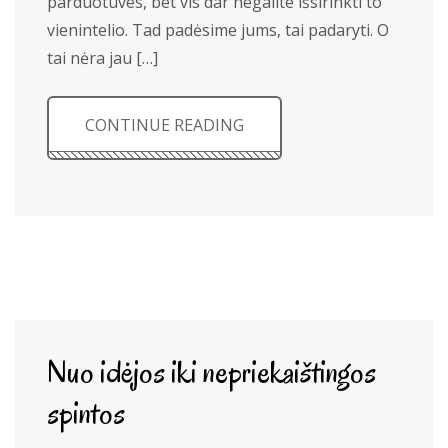
parduotuves, bet vis dar negalite išsirinkti to
vienintelio. Tad padėsime jums, tai padaryti. O
tai nėra jau […]
CONTINUE READING
Nuo idėjos iki nepriekaištingos
spintos