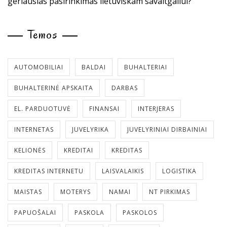
geriausias pasirinkimas lietuviškam savaitgaliui?
Temos
AUTOMOBILIAI
BALDAI
BUHALTERIAI
BUHALTERINĖ APSKAITA
DARBAS
EL. PARDUOTUVĖ
FINANSAI
INTERJERAS
INTERNETAS
JUVELYRIKA
JUVELYRINIAI DIRBAINIAI
KELIONĖS
KREDITAI
KREDITAS
KREDITAS INTERNETU
LAISVALAIKIS
LOGISTIKA
MAISTAS
MOTERYS
NAMAI
NT PIRKIMAS
PAPUOŠALAI
PASKOLA
PASKOLOS