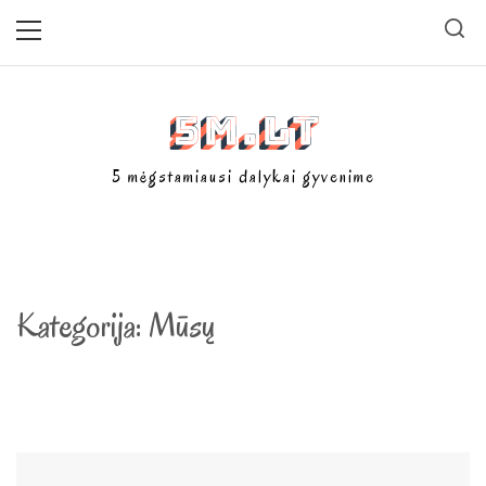
Skip
Primary
Menu
to
content
5m.lt
5 mėgstamiausi dalykai gyvenime
Kategorija:
Mūsų