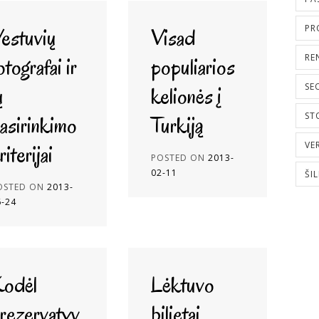
PR
estuvių
Visad
RE
otografai ir
populiarios
SE
ų
kelionės į
ST
asirinkimo
Turkiją
VE
riterijai
POSTED ON
2013-
02-11
ŠI
OSTED ON
2013-
6-24
odėl
Lėktuvo
rezervatyv
bilietai