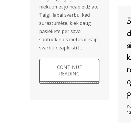
niekuomet jo neapleidžiate.
Taigi, labai svarbu, kad
surastumėte, kiek daug
d
pasiekėte per savo
santuokinius metus ir kaip
a
svarbu neapleisti […]
k
r
CONTINUE
READING
o
p
P
1