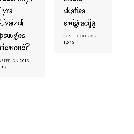
i yra
skatina
kivaizdi
emigraciją
psaugos
POSTED ON
2012-
12-19
riemonė?
OSTED ON
2013-
2-07