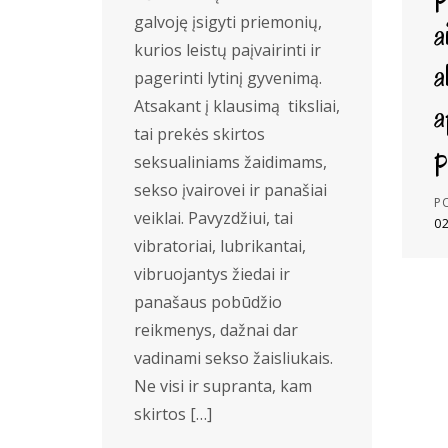
galvoję įsigyti priemonių,
a
kurios leistų paįvairinti ir
a
pagerinti lytinį gyvenimą.
Atsakant į klausimą tiksliai,
a
tai prekės skirtos
p
seksualiniams žaidimams,
sekso įvairovei ir panašiai
P
veiklai. Pavyzdžiui, tai
0
vibratoriai, lubrikantai,
vibruojantys žiedai ir
panašaus pobūdžio
reikmenys, dažnai dar
vadinami sekso žaisliukais.
Ne visi ir supranta, kam
skirtos […]