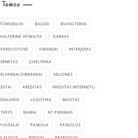
Temos
TOMOBILIAI
BALDAI
BUHALTERIAI
HALTERINĖ APSKAITA
DARBAS
. PARDUOTUVĖ
FINANSAI
INTERJERAS
TERNETAS
JUVELYRIKA
VELYRINIAI DIRBAINIAI
KELIONĖS
EDITAI
KREDITAS
KREDITAS INTERNETU
ISVALAIKIS
LOGISTIKA
MAISTAS
TERYS
NAMAI
NT PIRKIMAS
PUOŠALAI
PASKOLA
PASKOLOS
SLAUGOS
PINIGAI
PRAMOGOS