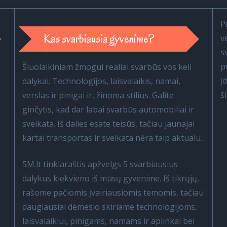
P
Kas svarbiausia gyvenime?
v
s
p
Šiuolaikiniam žmogui realiai svarbūs vos keli
į
dalykai. Technologijos, laisvalaikis, namai,
š
verslas ir pinigai ir, žinoma stilius. Galite
ginčytis, kad dar labai svarbūs automobiliai ir
sveikata. Iš dalies esate teisūs, tačiau jaunajai
kartai transportas ir sveikata nėra taip aktualu.
5M.lt tinklaraštis apžvelgs 5 svarbiausius
dalykus kiekvieno iš mūsų gyvenime. Iš tikrųjų,
rašome pačiomis įvairiausiomis temomis, tačiau
daugiausiai dėmesio skiriame technologijoms,
laisvalaikiui, pinigams, namams ir aplinkai bei