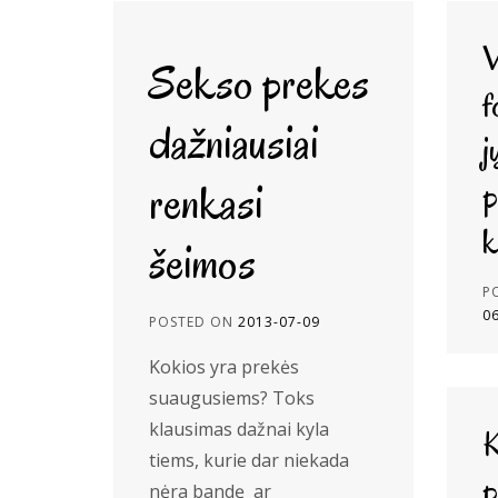
V
Sekso prekes
f
dažniausiai
j
renkasi
p
k
šeimos
P
0
POSTED ON
2013-07-09
Kokios yra prekės
suaugusiems? Toks
klausimas dažnai kyla
K
tiems, kurie dar niekada
p
nėra bandę ar