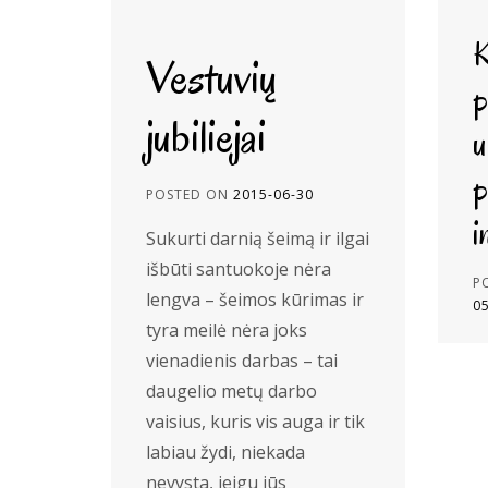
K
Vestuvių
p
jubiliejai
u
p
POSTED ON
2015-06-30
i
Sukurti darnią šeimą ir ilgai
išbūti santuokoje nėra
P
lengva – šeimos kūrimas ir
0
tyra meilė nėra joks
vienadienis darbas – tai
daugelio metų darbo
vaisius, kuris vis auga ir tik
labiau žydi, niekada
nevysta, jeigu jūs