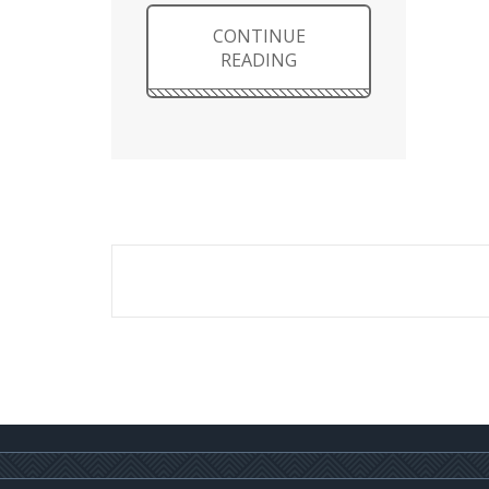
CONTINUE
READING
Navigacija
tarp
įrašų