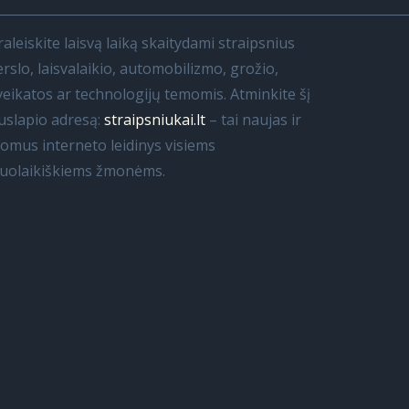
raleiskite laisvą laiką skaitydami straipsnius
erslo, laisvalaikio, automobilizmo, grožio,
veikatos ar technologijų temomis. Atminkite šį
uslapio adresą:
straipsniukai.lt
– tai naujas ir
domus interneto leidinys visiems
iuolaikiškiems žmonėms.