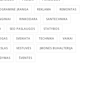
OGRAMINĖ ĮRANGA
REKLAMA
REMONTAS
NGINIAI
RINKODARA
SANTECHNIKA
O
SEO PASLAUGOS
STATYBOS
OGAS
SVEIKATA
TECHNIKA
VAIKAI
RSLAS
VESTUVĖS
ĮMONĖS BUHALTERIJA
LDYMAS
ŠVENTĖS