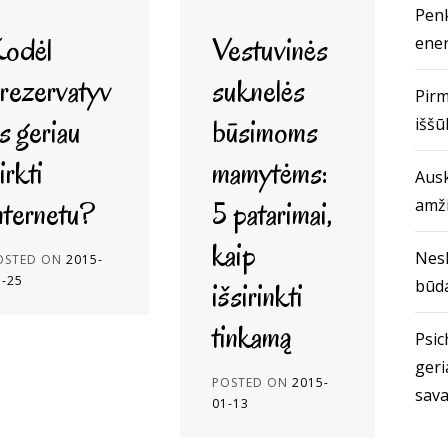
Penk
odėl
Vestuvinės
ener
rezervatyv
suknelės
Pirm
s geriau
būsimoms
iššū
irkti
mamytėms:
Ausk
nternetu?
5 patarimai,
amž
kaip
Nes
OSTED ON
2015-
5-25
išsirinkti
būda
tinkamą
Psich
geri
POSTED ON
2015-
sava
01-13