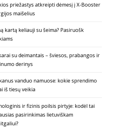
ios priežastys atkreipti dėmesį į X-Booster
gijos maišelius
ą kartą keliauji su šeima? Pasiruošk
kiams
arai su deimantais – šviesos, prabangos ir
inumo derinys
kanus vanduo namuose: kokie sprendimo
i iš tiesų veikia
ologinis ir fizinis poilsis pirtyje: kodėl tai
ausias pasirinkimas lietuviškam
itgaliui?