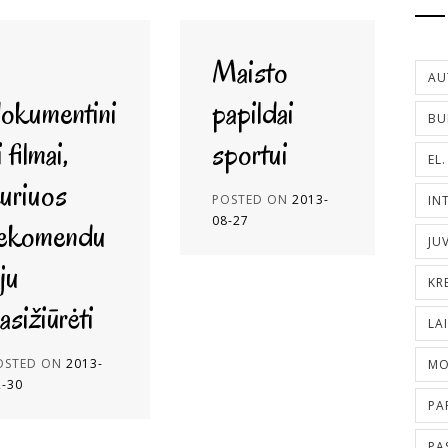
5
Maisto
AU
okumentini
papildai
BU
i filmai,
sportui
EL
uriuos
POSTED ON
2013-
IN
08-27
ekomendu
JU
ju
KR
asižiūrėti
LA
OSTED ON
2013-
MO
2-30
PA
PA