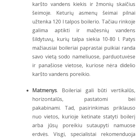
karšto vandens kiekis ir žmonių skaičius
šeimoje. Keturių asmenų šeimai pilnai
užtenka 120 l talpos boilerio. Tačiau rinkoje
galima aptikti ir mažesnių vandens
šildytuvų, kurių talpa siekia 10-80 l. Patys
mažiausiai boileriai paprastai puikiai randa
savo vietą sodo nameliuose, parduotuvėse
ir panašiose vietose, kuriose nėra didelio
karšto vandens poreikio.
Matmenys
. Boileriai gali būti vertikalūs,
horizontalūs, pastatomi bei
pakabinami. Tad, pasirinkimas priklauso
nuo vietos, kurioje ketinate statyti boilerį
arba jūsų poreikiu sutaupyti namuose
erdvės. Visgi, specialistai rekomenduoja