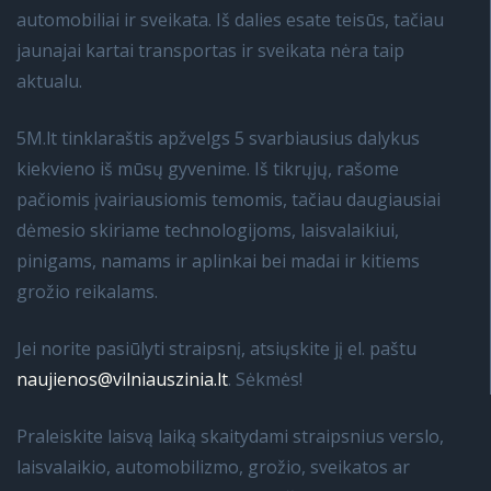
automobiliai ir sveikata. Iš dalies esate teisūs, tačiau
jaunajai kartai transportas ir sveikata nėra taip
aktualu.
5M.lt tinklaraštis apžvelgs 5 svarbiausius dalykus
kiekvieno iš mūsų gyvenime. Iš tikrųjų, rašome
pačiomis įvairiausiomis temomis, tačiau daugiausiai
dėmesio skiriame technologijoms, laisvalaikiui,
pinigams, namams ir aplinkai bei madai ir kitiems
grožio reikalams.
Jei norite pasiūlyti straipsnį, atsiųskite jį el. paštu
naujienos@vilniauszinia.lt
. Sėkmės!
Praleiskite laisvą laiką skaitydami straipsnius verslo,
laisvalaikio, automobilizmo, grožio, sveikatos ar