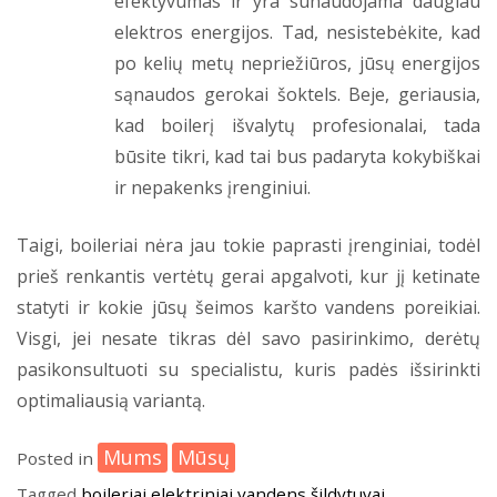
efektyvumas ir yra sunaudojama daugiau
elektros energijos. Tad, nesistebėkite, kad
po kelių metų nepriežiūros, jūsų energijos
sąnaudos gerokai šoktels. Beje, geriausia,
kad boilerį išvalytų profesionalai, tada
būsite tikri, kad tai bus padaryta kokybiškai
ir nepakenks įrenginiui.
Taigi, boileriai nėra jau tokie paprasti įrenginiai, todėl
prieš renkantis vertėtų gerai apgalvoti, kur jį ketinate
statyti ir kokie jūsų šeimos karšto vandens poreikiai.
Visgi, jei nesate tikras dėl savo pasirinkimo, derėtų
pasikonsultuoti su specialistu, kuris padės išsirinkti
optimaliausią variantą.
Mums
Mūsų
Posted in
Tagged
boileriai
elektriniai vandens šildytuvai