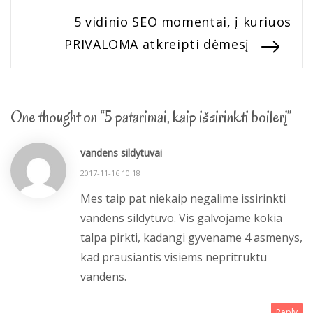
Next
5 vidinio SEO momentai, į kuriuos
įrašų
post:
PRIVALOMA atkreipti dėmesį
One thought on “5 patarimai, kaip išsirinkti boilerį”
vandens sildytuvai
2017-11-16 10:18
Mes taip pat niekaip negalime issirinkti
vandens sildytuvo. Vis galvojame kokia
talpa pirkti, kadangi gyvename 4 asmenys,
kad prausiantis visiems nepritruktu
vandens.
Reply