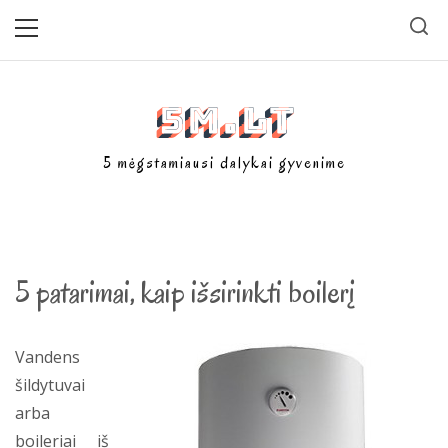
Skip
Primary
Menu
to
content
5m.lt
5 mėgstamiausi dalykai gyvenime
5 patarimai, kaip išsirinkti boilerį
Vandens
šildytuvai
arba
boileriai iš