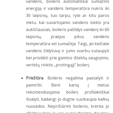
vandens, boileris automatiškai sumažins
energiją ir vandens temperatūra nukris iki
30 laipsnių, tuo tarpu, ryte ar kitu paros
metu, kai suvartojamo vandens kiekis yra
aukščiausias, boileris pašildys vandenį iki 60
laipsnių, praėjus pikui, vandens
temperatūra vėl sumažėja. Taigi, jei keičiate
vandens šildytuvą ir jums svarbu sutaupyti
bei prisidėti prie gamtos išteklių saugojimo,
vertėtų rinktis „protingąjį“ boilerį.
Priežiūra
. Boilerio negalima pastatyti ir
pamiršti. Bent kartą į metus
rekomenduojama boilerį profilaktiškai
išvalyti, kadangi jo dugne susikaupia kalkių
nuosėdos. Neprižiūrint boilerio, krenta jo