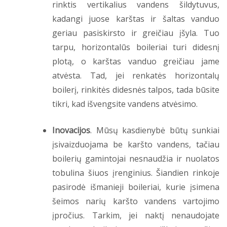
rinktis vertikalius vandens šildytuvus,
kadangi juose karštas ir šaltas vanduo
geriau pasiskirsto ir greičiau įšyla. Tuo
tarpu, horizontalūs boileriai turi didesnį
plotą, o karštas vanduo greičiau jame
atvėsta. Tad, jei renkatės horizontalų
boilerį, rinkitės didesnės talpos, tada būsite
tikri, kad išvengsite vandens atvėsimo.
Inovacijos
. Mūsų kasdienybė būtų sunkiai
įsivaizduojama be karšto vandens, tačiau
boilerių gamintojai nesnaudžia ir nuolatos
tobulina šiuos įrenginius. Šiandien rinkoje
pasirodė išmanieji boileriai, kurie įsimena
šeimos narių karšto vandens vartojimo
įpročius. Tarkim, jei naktį nenaudojate