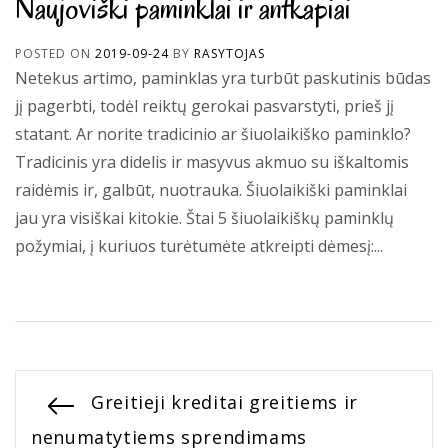
Naujoviški paminklai ir antkapiai
POSTED ON
2019-09-24
BY
RASYTOJAS
Netekus artimo, paminklas yra turbūt paskutinis būdas
jį pagerbti, todėl reiktų gerokai pasvarstyti, prieš jį
statant. Ar norite tradicinio ar šiuolaikiško paminklo?
Tradicinis yra didelis ir masyvus akmuo su iškaltomis
raidėmis ir, galbūt, nuotrauka. Šiuolaikiški paminklai
jau yra visiškai kitokie. Štai 5 šiuolaikiškų paminklų
požymiai, į kuriuos turėtumėte atkreipti dėmesį:...
Navigacija
Previous
Greitieji kreditai greitiems ir
post:
nenumatytiems sprendimams
tarp