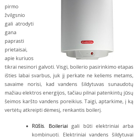
pirmo
žvilgsnio
gali atrodyti
gana
paprasti
prietaisai,
apie kuriuos
tikrai nesinori galvoti. Visgi, boilerio pasirinkimo etapas
išties labai svarbus, juk jį perkate ne keliems metams,
savaime norisi, kad vandens šildytuvas sunaudotų
mažiau elektros energijos, tačiau pilnai patenkintų jūsų
šeimos karšto vandens poreikius. Taigi, aptarkime, į ką
vertėtų atkreipti dėmesį, renkantis boilerį.
Rūšis
.
Boileriai
gali būti elektriniai arba
kombinuoti. Elektriniai vandens šildytuvai