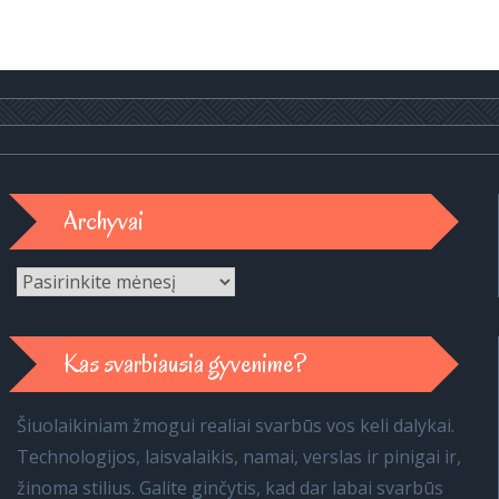
Archyvai
Archyvai
Kas svarbiausia gyvenime?
Šiuolaikiniam žmogui realiai svarbūs vos keli dalykai.
Technologijos, laisvalaikis, namai, verslas ir pinigai ir,
žinoma stilius. Galite ginčytis, kad dar labai svarbūs