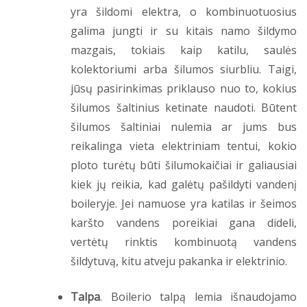
yra šildomi elektra, o kombinuotuosius
galima jungti ir su kitais namo šildymo
mazgais, tokiais kaip katilu, saulės
kolektoriumi arba šilumos siurbliu. Taigi,
jūsų pasirinkimas priklauso nuo to, kokius
šilumos šaltinius ketinate naudoti. Būtent
šilumos šaltiniai nulemia ar jums bus
reikalinga vieta elektriniam tentui, kokio
ploto turėtų būti šilumokaičiai ir galiausiai
kiek jų reikia, kad galėtų pašildyti vandenį
boileryje. Jei namuose yra katilas ir šeimos
karšto vandens poreikiai gana dideli,
vertėtų rinktis kombinuotą vandens
šildytuvą, kitu atveju pakanka ir elektrinio.
Talpa
. Boilerio talpą lemia išnaudojamo