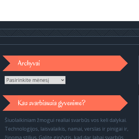
Archyvai
Archyvai
Kas svarbiausia gyvenime?
Šiuolaikiniam žmogui realiai svarbūs vos keli dalykai.
Technologijos, laisvalaikis, namai, verslas ir pinigai ir,
žinoma stilius. Galite ginčytis, kad dar labai svarbūs