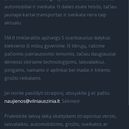
automobiliai ir sveikata. Iš dalies esate teisūs, tačiau
jaunajai kartai transportas ir sveikata nėra taip
aktualu.
5M.lt tinklaraštis apžvelgs 5 svarbiausius dalykus
kiekvieno iš mūsų gyvenime. Iš tikrųjų, rašome
pačiomis įvairiausiomis temomis, tačiau daugiausiai
dėmesio skiriame technologijoms, laisvalaikiui,
pinigams, namams ir aplinkai bei madai ir kitiems
grožio reikalams.
Jei norite pasiūlyti straipsnį, atsiųskite jį el. paštu
naujienos@vilniauszinia.lt
. Sėkmės!
Praleiskite laisvą laiką skaitydami straipsnius verslo,
laisvalaikio, automobilizmo, grožio, sveikatos ar