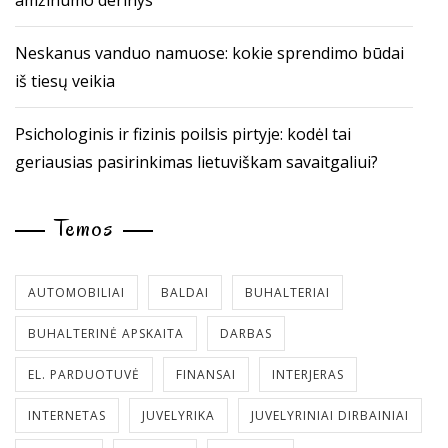
amžinumo derinys
Neskanus vanduo namuose: kokie sprendimo būdai
iš tiesų veikia
Psichologinis ir fizinis poilsis pirtyje: kodėl tai
geriausias pasirinkimas lietuviškam savaitgaliui?
Temos
AUTOMOBILIAI
BALDAI
BUHALTERIAI
BUHALTERINĖ APSKAITA
DARBAS
EL. PARDUOTUVĖ
FINANSAI
INTERJERAS
INTERNETAS
JUVELYRIKA
JUVELYRINIAI DIRBAINIAI