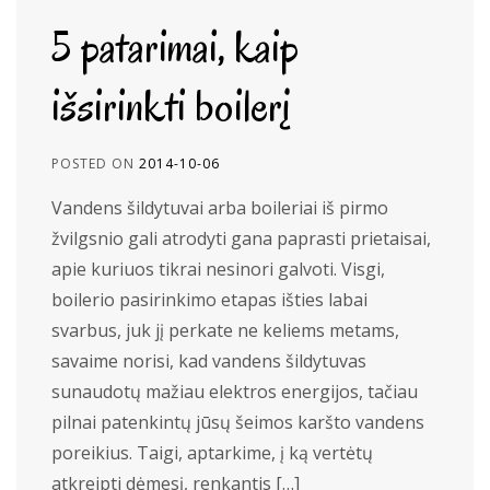
5 patarimai, kaip
išsirinkti boilerį
POSTED ON
2014-10-06
Vandens šildytuvai arba boileriai iš pirmo
žvilgsnio gali atrodyti gana paprasti prietaisai,
apie kuriuos tikrai nesinori galvoti. Visgi,
boilerio pasirinkimo etapas išties labai
svarbus, juk jį perkate ne keliems metams,
savaime norisi, kad vandens šildytuvas
sunaudotų mažiau elektros energijos, tačiau
pilnai patenkintų jūsų šeimos karšto vandens
poreikius. Taigi, aptarkime, į ką vertėtų
atkreipti dėmesį, renkantis […]