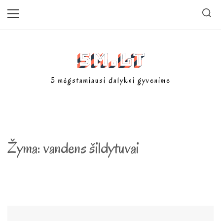
Skip
Primary
Menu
to
content
5m.lt
5 mėgstamiausi dalykai gyvenime
Žyma:
vandens šildytuvai