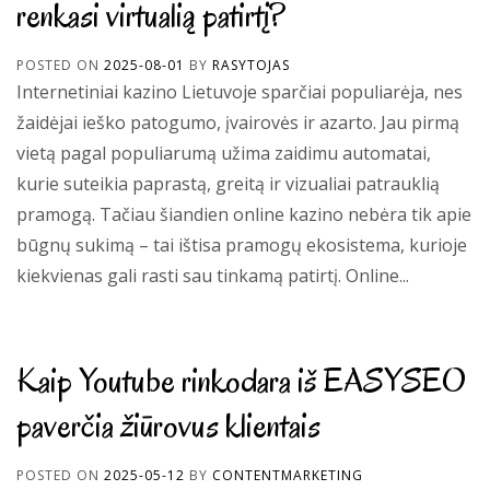
renkasi virtualią patirtį?
POSTED ON
2025-08-01
BY
RASYTOJAS
Internetiniai kazino Lietuvoje sparčiai populiarėja, nes
žaidėjai ieško patogumo, įvairovės ir azarto. Jau pirmą
vietą pagal populiarumą užima zaidimu automatai,
kurie suteikia paprastą, greitą ir vizualiai patrauklią
pramogą. Tačiau šiandien online kazino nebėra tik apie
būgnų sukimą – tai ištisa pramogų ekosistema, kurioje
kiekvienas gali rasti sau tinkamą patirtį. Online...
Kaip Youtube rinkodara iš EASYSEO
paverčia žiūrovus klientais
POSTED ON
2025-05-12
BY
CONTENTMARKETING