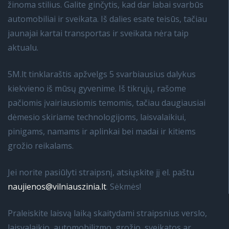
žinoma stilius. Galite ginčytis, kad dar labai svarbūs
automobiliai ir sveikata. Iš dalies esate teisūs, tačiau
jaunajai kartai transportas ir sveikata nėra taip
aktualu.
5M.lt tinklaraštis apžvelgs 5 svarbiausius dalykus
kiekvieno iš mūsų gyvenime. Iš tikrųjų, rašome
pačiomis įvairiausiomis temomis, tačiau daugiausiai
dėmesio skiriame technologijoms, laisvalaikiui,
pinigams, namams ir aplinkai bei madai ir kitiems
grožio reikalams.
Jei norite pasiūlyti straipsnį, atsiųskite jį el. paštu
naujienos@vilniauszinia.lt
. Sėkmės!
Praleiskite laisvą laiką skaitydami straipsnius verslo,
laisvalaikio, automobilizmo, grožio, sveikatos ar