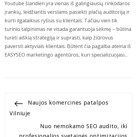
Youtube šiandien yra vienas iš galingiausių rinkodaros
įrankių, leidžiantis verslams pasiekti plačią auditoriją ir
kurti ilgalaikius ryšius su klientais. Tačiau vien tik
turinio talpinimas ne visada garantuoja sėkmę – būtina
turėti aiškią strategiją ir suprasti, kaip žiūrovus
paversti aktyviais klientais. Būtent čia pagalba ateina iš
EASYSEO marketingo agentūros, kuri specializuojasi...
Navigacija
Previous
Naujos komercinės patalpos
post:
Vilniuje
tarp
Next
Nuo nemokamo SEO audito, iki
įrašų
post:
profesionalios svetainės optimizacijos