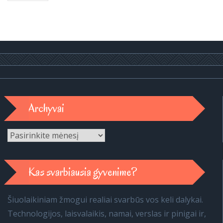
Archyvai
Archyvai
Kas svarbiausia gyvenime?
Šiuolaikiniam žmogui realiai svarbūs vos keli dalykai.
Technologijos, laisvalaikis, namai, verslas ir pinigai ir,