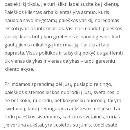
pasiekti šį tikslą, jie turi išlikti labai susitelkę į klientą.
Paieškos klientas arba klientas yra asmuo, kuris
naudoja savo mėgstamą paieškos variklį, norėdamas
ieškoti įvairios informacijos. Visi nori naudoti paieškos
variklį, kuris būtų kuo greitesnis ir naudingesnis, kad
gautų jiems reikalingą informaciją. Tai tikrai taip
paprasta. Visus politikos ir taisyklių pokyčius gali lemti
tik vienas dalykas ir vienas dalykas – tapti geresniu
kliento akyse.
Priimdamos sprendimą dėl jūsų puslapio reitingo,
paieškos sistemos ieškos nuorodų į jūsų svetaines, o
ne bet kokių nuorodų, bet kokybiškų nuorodų, tai yra
svetainių, kurių reitingas yra aukštesnis nei jūsų. Tai
rodo paieškos sistemoms, kad kitos svetainės, kurias
jie vertina aukštai, yra susietos su jumis, todėl esate