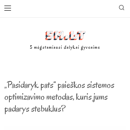
Skip
Primary
Menu
to
content
5m.lt
5 mėgstamiausi dalykai gyvenime
„Pasidaryk pats“ paieškos sistemos
optimizavimo metodas, kuris jums
padarys stebuklus?