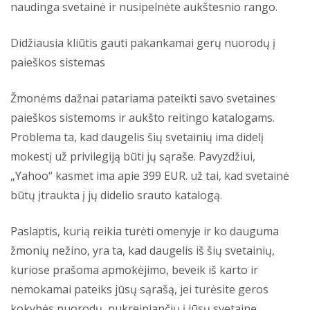
naudinga svetainė ir nusipelnėte aukštesnio rango.
Didžiausia kliūtis gauti pakankamai gerų nuorodų į
paieškos sistemas
Žmonėms dažnai patariama pateikti savo svetaines
paieškos sistemoms ir aukšto reitingo katalogams.
Problema ta, kad daugelis šių svetainių ima didelį
mokestį už privilegiją būti jų sąraše. Pavyzdžiui,
„Yahoo“ kasmet ima apie 399 EUR. už tai, kad svetainė
būtų įtraukta į jų didelio srauto katalogą.
Paslaptis, kurią reikia turėti omenyje ir ko dauguma
žmonių nežino, yra ta, kad daugelis iš šių svetainių,
kuriose prašoma apmokėjimo, beveik iš karto ir
nemokamai pateiks jūsų sąrašą, jei turėsite geros
kokybės nuorodų, nukreipiančių į jūsų svetainę.