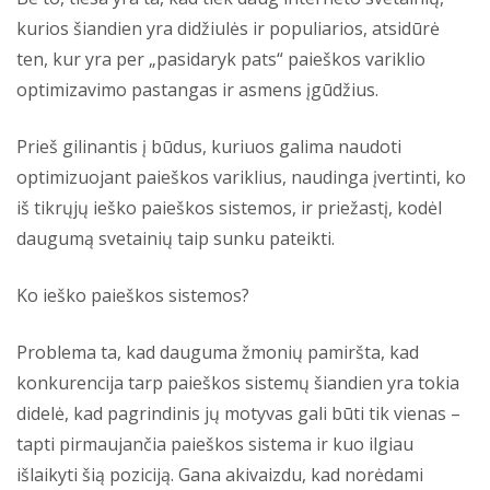
kurios šiandien yra didžiulės ir populiarios, atsidūrė
ten, kur yra per „pasidaryk pats“ paieškos variklio
optimizavimo pastangas ir asmens įgūdžius.
Prieš gilinantis į būdus, kuriuos galima naudoti
optimizuojant paieškos variklius, naudinga įvertinti, ko
iš tikrųjų ieško paieškos sistemos, ir priežastį, kodėl
daugumą svetainių taip sunku pateikti.
Ko ieško paieškos sistemos?
Problema ta, kad dauguma žmonių pamiršta, kad
konkurencija tarp paieškos sistemų šiandien yra tokia
didelė, kad pagrindinis jų motyvas gali būti tik vienas –
tapti pirmaujančia paieškos sistema ir kuo ilgiau
išlaikyti šią poziciją. Gana akivaizdu, kad norėdami