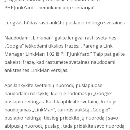
PHPJunkYard – nemokami php scenarijai“.
Lengvas būdas rasti aukšto puslapio reitingo svetaines
Naudodami „Linkman“ galite lengvai rasti svetaines,
„Google“ ieškodami tikslios frazės; „Parengia Link
Manager LinkMan 1.02 iš PHPJunkYard.” Taip pat galite
pakeisti frazę, kad rastumėte svetaines naudodami
ankstesnes LinkMan versijas.
Apsilankykite svetainių nuorodų puslapiuose
naudodami naršyklę, kurioje rodomas jų „Google“
puslapio reitingas. Kai tik aptiksite svetainę, kurioje
naudojamas „LinkMan“, turintis aukštą „Google“
puslapio reitingą, tiesiog pridėkite jų nuorodą į savo
abipusių nuorodų puslapį, tada pridėkite savo nuorodą