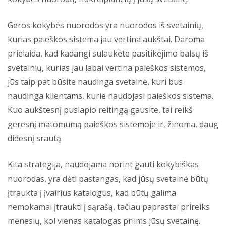
Geros kokybės nuorodos yra nuorodos iš svetainių,
kurias paieškos sistema jau vertina aukštai. Daroma
prielaida, kad kadangi sulaukėte pasitikėjimo balsų iš
svetainių, kurias jau labai vertina paieškos sistemos,
jūs taip pat būsite naudinga svetainė, kuri bus
naudinga klientams, kurie naudojasi paieškos sistema.
Kuo aukštesnį puslapio reitingą gausite, tai reikš
geresnį matomumą paieškos sistemoje ir, žinoma, daug
didesnį srautą.
Kita strategija, naudojama norint gauti kokybiškas
nuorodas, yra dėti pastangas, kad jūsų svetainė būtų
įtraukta į įvairius katalogus, kad būtų galima
nemokamai įtraukti į sąrašą, tačiau paprastai prireiks
mėnesių, kol vienas katalogas priims jūsų svetainę.