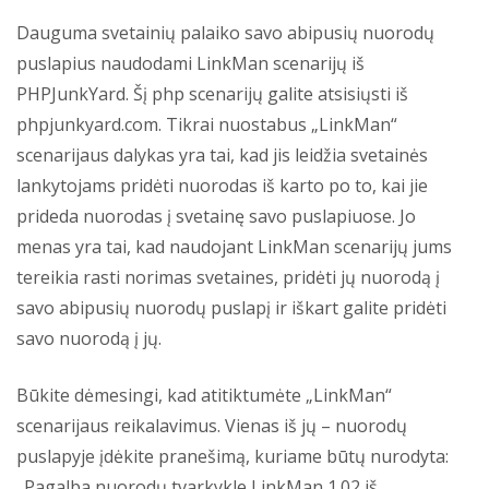
Dauguma svetainių palaiko savo abipusių nuorodų
puslapius naudodami LinkMan scenarijų iš
PHPJunkYard. Šį php scenarijų galite atsisiųsti iš
phpjunkyard.com. Tikrai nuostabus „LinkMan“
scenarijaus dalykas yra tai, kad jis leidžia svetainės
lankytojams pridėti nuorodas iš karto po to, kai jie
prideda nuorodas į svetainę savo puslapiuose. Jo
menas yra tai, kad naudojant LinkMan scenarijų jums
tereikia rasti norimas svetaines, pridėti jų nuorodą į
savo abipusių nuorodų puslapį ir iškart galite pridėti
savo nuorodą į jų.
Būkite dėmesingi, kad atitiktumėte „LinkMan“
scenarijaus reikalavimus. Vienas iš jų – nuorodų
puslapyje įdėkite pranešimą, kuriame būtų nurodyta:
„Pagalba nuorodų tvarkykle LinkMan 1.02 iš