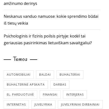
amžinumo derinys
Neskanus vanduo namuose: kokie sprendimo būdai
iš tiesų veikia
Psichologinis ir fizinis poilsis pirtyje: kodėl tai
geriausias pasirinkimas lietuviškam savaitgaliui?
Temos
AUTOMOBILIAI
BALDAI
BUHALTERIAI
BUHALTERINĖ APSKAITA
DARBAS
EL. PARDUOTUVĖ
FINANSAI
INTERJERAS
INTERNETAS
JUVELYRIKA
JUVELYRINIAI DIRBAINIAI