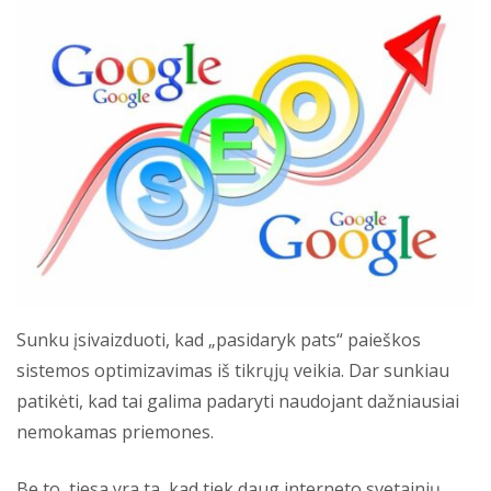
Sunku įsivaizduoti, kad „pasidaryk pats“ paieškos
sistemos optimizavimas iš tikrųjų veikia. Dar sunkiau
patikėti, kad tai galima padaryti naudojant dažniausiai
nemokamas priemones.
Be to, tiesa yra ta, kad tiek daug interneto svetainių,