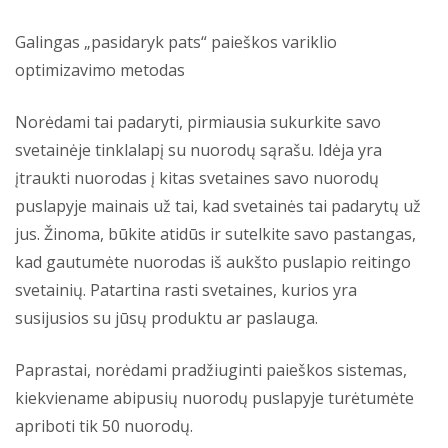
Galingas „pasidaryk pats“ paieškos variklio
optimizavimo metodas
Norėdami tai padaryti, pirmiausia sukurkite savo
svetainėje tinklalapį su nuorodų sąrašu. Idėja yra
įtraukti nuorodas į kitas svetaines savo nuorodų
puslapyje mainais už tai, kad svetainės tai padarytų už
jus. Žinoma, būkite atidūs ir sutelkite savo pastangas,
kad gautumėte nuorodas iš aukšto puslapio reitingo
svetainių. Patartina rasti svetaines, kurios yra
susijusios su jūsų produktu ar paslauga.
Paprastai, norėdami pradžiuginti paieškos sistemas,
kiekviename abipusių nuorodų puslapyje turėtumėte
apriboti tik 50 nuorodų.