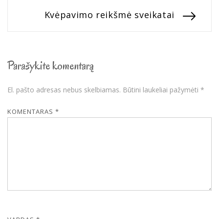
Next
Kvėpavimo reikšmė sveikatai
įrašų
post:
Parašykite komentarą
El. pašto adresas nebus skelbiamas.
Būtini laukeliai pažymėti
*
KOMENTARAS
*