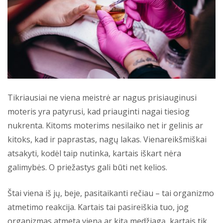
Tikriausiai ne viena meistrė ar nagus prisiauginusi
moteris yra patyrusi, kad priauginti nagai tiesiog
nukrenta. Kitoms moterims nesilaiko net ir gelinis ar
kitoks, kad ir paprastas, nagų lakas. Vienareikšmiškai
atsakyti, kodėl taip nutinka, kartais iškart nėra
galimybės. O priežastys gali būti net kelios.
Štai viena iš jų, beje, pasitaikanti rečiau – tai organizmo
atmetimo reakcija. Kartais tai pasireiškia tuo, jog
organizmas atmeta vieną ar kitą medžiagą, kartais tik