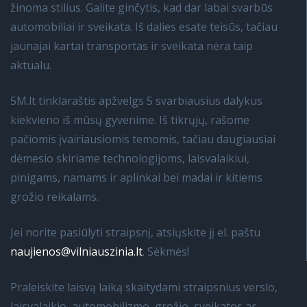
žinoma stilius. Galite ginčytis, kad dar labai svarbūs
automobiliai ir sveikata. Iš dalies esate teisūs, tačiau
jaunajai kartai transportas ir sveikata nėra taip
aktualu.
5M.lt tinklaraštis apžvelgs 5 svarbiausius dalykus
kiekvieno iš mūsų gyvenime. Iš tikrųjų, rašome
pačiomis įvairiausiomis temomis, tačiau daugiausiai
dėmesio skiriame technologijoms, laisvalaikiui,
pinigams, namams ir aplinkai bei madai ir kitiems
grožio reikalams.
Jei norite pasiūlyti straipsnį, atsiųskite jį el. paštu
naujienos@vilniauszinia.lt
. Sėkmės!
Praleiskite laisvą laiką skaitydami straipsnius verslo,
laisvalaikio, automobilizmo, grožio, sveikatos ar