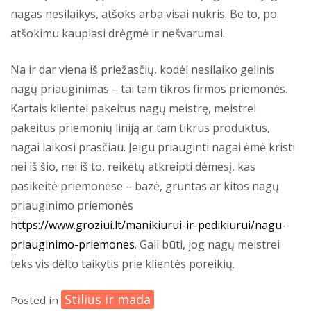
nagas nesilaikys, atšoks arba visai nukris. Be to, po
atšokimu kaupiasi drėgmė ir nešvarumai.
Na ir dar viena iš priežasčių, kodėl nesilaiko gelinis
nagų priauginimas – tai tam tikros firmos priemonės.
Kartais klientei pakeitus nagų meistrę, meistrei
pakeitus priemonių liniją ar tam tikrus produktus,
nagai laikosi prasčiau. Jeigu priauginti nagai ėmė kristi
nei iš šio, nei iš to, reikėtų atkreipti dėmesį, kas
pasikeitė priemonėse – bazė, gruntas ar kitos nagų
priauginimo priemonės
https://www.groziui.lt/manikiurui-ir-pedikiurui/nagu-
priauginimo-priemones
. Gali būti, jog nagų meistrei
teks vis dėlto taikytis prie klientės poreikių.
Stilius ir mada
Posted in