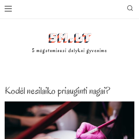
Skip
Primary
Menu
to
content
5m.lt
5 mėgstamiausi dalykai gyvenime
Kodėl nesilaiko priauginti nagai?