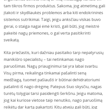
tam tikros firmos produktus. Sakoma, jog atmetimą gali
įtakoti ir skydliaukės problemos arba kiti endokrininės
sistemos sutrikimai. Taigi, jeigu anksčiau viskas buvo
gerai, o staiga nagai ėmė kristi, gali būti, jog meistrė
pakeitė nagų priemones, o gal verta pasitikrinti
sveikatą.
Kita priežastis, kuri dažniau pasitaiko tarp nepatyrusių
manikiūro specialistų – tai netinkamas nago
paruošimas. Nagų priauginimui tai yra labai svarbu.
Visų pirma, reikalinga tinkamai pašalinti seną
medžiagą, tuomet pašiaušti ir būtinai dehidratoriumi
pašalinti iš nago drėgmę. Patepus šiuo skysčiu, nagas
turėtų tolygiai tarsi pasidengti šerkšnu. Jeigu matoma,
jog kai kuriose vietose taip nenutiko, nago paruošimą
reikėtų dar kartą pakartoti. Kitu atveju gali būti, jog