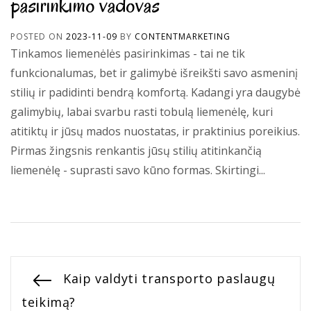
pasirinkimo vadovas
POSTED ON
2023-11-09
BY
CONTENTMARKETING
Tinkamos liemenėlės pasirinkimas - tai ne tik
funkcionalumas, bet ir galimybė išreikšti savo asmeninį
stilių ir padidinti bendrą komfortą. Kadangi yra daugybė
galimybių, labai svarbu rasti tobulą liemenėlę, kuri
atitiktų ir jūsų mados nuostatas, ir praktinius poreikius.
Pirmas žingsnis renkantis jūsų stilių atitinkančią
liemenėlę - suprasti savo kūno formas. Skirtingi...
Navigacija
Previous
Kaip valdyti transporto paslaugų
post:
teikimą?
tarp