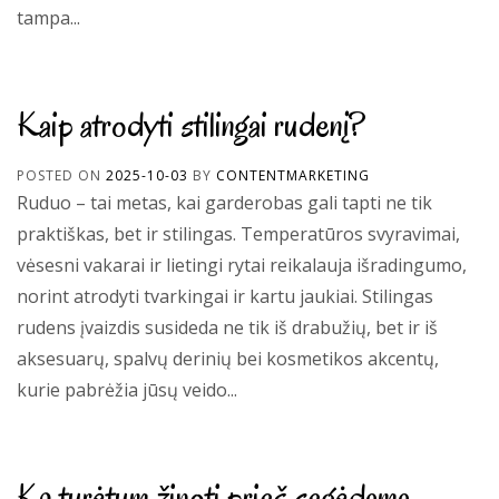
tampa...
Kaip atrodyti stilingai rudenį?
POSTED ON
2025-10-03
BY
CONTENTMARKETING
Ruduo – tai metas, kai garderobas gali tapti ne tik
praktiškas, bet ir stilingas. Temperatūros svyravimai,
vėsesni vakarai ir lietingi rytai reikalauja išradingumo,
norint atrodyti tvarkingai ir kartu jaukiai. Stilingas
rudens įvaizdis susideda ne tik iš drabužių, bet ir iš
aksesuarų, spalvų derinių bei kosmetikos akcentų,
kurie pabrėžia jūsų veido...
Ką turėtum žinoti prieš segėdama