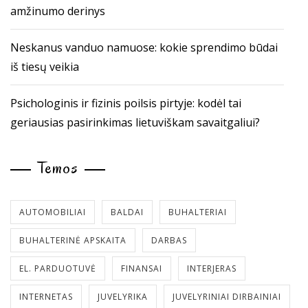
amžinumo derinys
Neskanus vanduo namuose: kokie sprendimo būdai
iš tiesų veikia
Psichologinis ir fizinis poilsis pirtyje: kodėl tai
geriausias pasirinkimas lietuviškam savaitgaliui?
Temos
AUTOMOBILIAI
BALDAI
BUHALTERIAI
BUHALTERINĖ APSKAITA
DARBAS
EL. PARDUOTUVĖ
FINANSAI
INTERJERAS
INTERNETAS
JUVELYRIKA
JUVELYRINIAI DIRBAINIAI