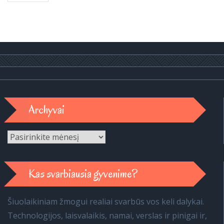
Archyvai
Archyvai
Kas svarbiausia gyvenime?
Šiuolaikiniam žmogui realiai svarbūs vos keli dalykai.
Technologijos, laisvalaikis, namai, verslas ir pinigai ir,