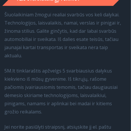
Šiuolaikiniam žmogui realiai svarbūs vos keli dalykai.
Technologijos, laisvalaikis, namai, verslas ir pinigai ir,
žinoma stilius. Galite ginčytis, kad dar labai svarbūs
automobiliai ir sveikata. Iš dalies esate teisūs, tačiau
jaunajai kartai transportas ir sveikata nėra taip
aktualu.
5M.lt tinklaraštis apžvelgs 5 svarbiausius dalykus
kiekvieno iš mūsų gyvenime. Iš tikrųjų, rašome
pačiomis įvairiausiomis temomis, tačiau daugiausiai
dėmesio skiriame technologijoms, laisvalaikiui,
pinigams, namams ir aplinkai bei madai ir kitiems
grožio reikalams.
Jei norite pasiūlyti straipsnį, atsiųskite jį el. paštu