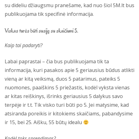
su dideliu džiaugsmu pranešame, kad nuo šiol 5M.lt bus
publikuojama tik specifinė informacija.
Viskas turės būti susiję su skaičiumi 5.
Kaip tai padaryti?
Labai paprastai – čia bus publikuojama tik ta
informacija, kuri pasakos apie 5 geriausius būdus atlikti
vieną ar kitą veiksmą, duos 5 patarimus, pateiks 5
nuomones, paaiškins 5 priežastis, kodėl vyksta vienas
ar kitas reiškinys, išrinks geriausius 5 dalykus savo
terpėje ir t.t. Tik visko turi būti po 5. Jei matysime, kad
atsiranda poreikis ir kitokiems skaičiams, pabandysime
ir 15, bei 25. Aišku, 55 būtų idealu
Kodėl toks sprendimas?