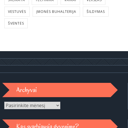
VESTUVĖS
ĮMONĖS BUHALTERIJA
ŠILDYMAS
ŠVENTĖS
Archyvai
Archyvai
Kas svarbiausia gyvenime?