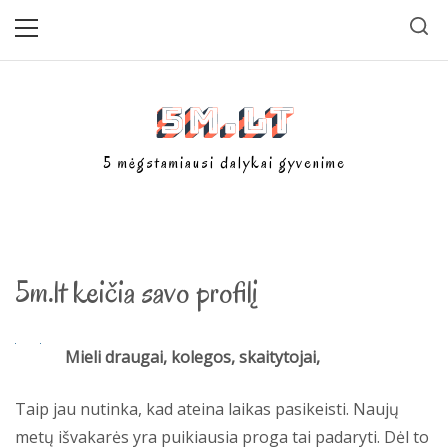
Skip
Primary
Menu
to
content
5m.lt
5 mėgstamiausi dalykai gyvenime
5m.lt keičia savo profilį
Mieli draugai, kolegos, skaitytojai,
Taip jau nutinka, kad ateina laikas pasikeisti. Naujų
metų išvakarės yra puikiausia proga tai padaryti. Dėl to