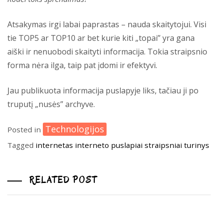
Atsakymas irgi labai paprastas – nauda skaitytojui. Visi
tie TOP5 ar TOP10 ar bet kurie kiti „topai” yra gana
aiški ir nenuobodi skaityti informacija. Tokia straipsnio
forma nėra ilga, taip pat įdomi ir efektyvi.
Jau publikuota informacija puslapyje liks, tačiau ji po
truputį „nusės” archyve.
Technologijos
Posted in
Tagged
internetas
interneto puslapiai
straipsniai
turinys
RELATED POST