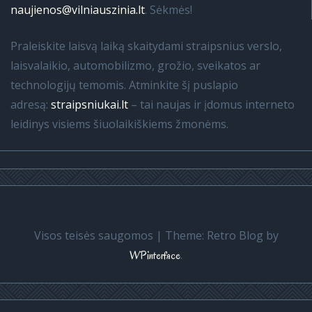
naujienos@vilniauszinia.lt
. Sėkmės!
Praleiskite laisvą laiką skaitydami straipsnius verslo,
laisvalaikio, automobilizmo, grožio, sveikatos ar
technologijų temomis. Atminkite šį puslapio
adresą:
straipsniukai.lt
– tai naujas ir įdomus interneto
leidinys visiems šiuolaikiškiems žmonėms.
Visos teisės saugomos
|
Theme: Retro Blog by
.
WPinterface