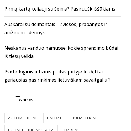
Pirmą kartą keliauji su šeima? Pasiruošk iššūkiams
Auskarai su deimantais – šviesos, prabangos ir
amžinumo derinys
Neskanus vanduo namuose: kokie sprendimo būdai
iš tiesų veikia
Psichologinis ir fizinis poilsis pirtyje: kodėl tai
geriausias pasirinkimas lietuviškam savaitgaliui?
Temos
AUTOMOBILIAI
BALDAI
BUHALTERIAI
BUHALTERINĖ APSKAITA
DARBAS