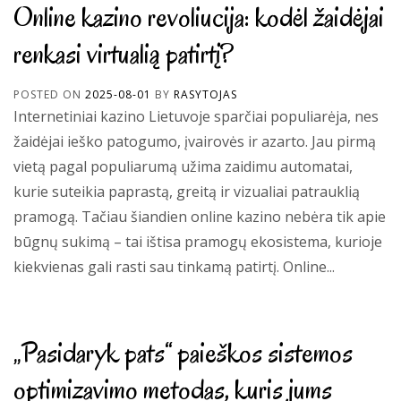
Online kazino revoliucija: kodėl žaidėjai
renkasi virtualią patirtį?
POSTED ON
2025-08-01
BY
RASYTOJAS
Internetiniai kazino Lietuvoje sparčiai populiarėja, nes
žaidėjai ieško patogumo, įvairovės ir azarto. Jau pirmą
vietą pagal populiarumą užima zaidimu automatai,
kurie suteikia paprastą, greitą ir vizualiai patrauklią
pramogą. Tačiau šiandien online kazino nebėra tik apie
būgnų sukimą – tai ištisa pramogų ekosistema, kurioje
kiekvienas gali rasti sau tinkamą patirtį. Online...
„Pasidaryk pats“ paieškos sistemos
optimizavimo metodas, kuris jums