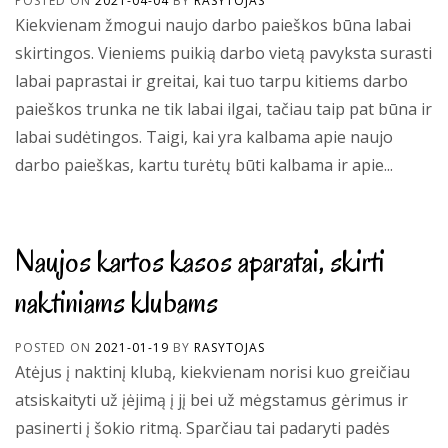
POSTED ON
2021-04-04
BY
RASYTOJAS
Kiekvienam žmogui naujo darbo paieškos būna labai
skirtingos. Vieniems puikią darbo vietą pavyksta surasti
labai paprastai ir greitai, kai tuo tarpu kitiems darbo
paieškos trunka ne tik labai ilgai, tačiau taip pat būna ir
labai sudėtingos. Taigi, kai yra kalbama apie naujo
darbo paieškas, kartu turėtų būti kalbama ir apie...
Naujos kartos kasos aparatai, skirti
naktiniams klubams
POSTED ON
2021-01-19
BY
RASYTOJAS
Atėjus į naktinį klubą, kiekvienam norisi kuo greičiau
atsiskaityti už įėjimą į jį bei už mėgstamus gėrimus ir
pasinerti į šokio ritmą. Sparčiau tai padaryti padės