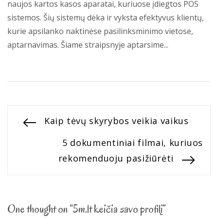
naujos kartos kasos aparatai, kuriuose įdiegtos POS
sistemos. Šių sistemų dėka ir vyksta efektyvus klientų,
kurie apsilanko naktinėse pasilinksminimo vietose,
aptarnavimas. Šiame straipsnyje aptarsime...
Navigacija
Previous
Kaip tėvų skyrybos veikia vaikus
post:
tarp
Next
5 dokumentiniai filmai, kuriuos
post:
rekomenduoju pasižiūrėti
įrašų
One thought on “5m.lt keičia savo profilį”