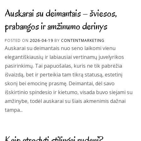
Auskarai su deimantais – šviesos,
prabangos ir amžinumo derinys
POSTED ON
2026-04-19
BY
CONTENTMARKETING
Auskarai su deimantais nuo seno laikomi vienu
elegantiškiausių ir labiausiai vertinamų juvelyrikos
pasirinkimų. Tai papuošalas, kuris ne tik pabrėžia
išvaizdą, bet ir perteikia tam tikrą statusą, estetinį
skonį bei emocinę prasmę. Deimantai, dėl savo
išskirtinio spindesio ir kietumo, visada buvo siejami su
amžinybe, todėl auskarai su šiais akmenimis dažnai
tampa...
Kaip atrodyti stilingai rudenį?