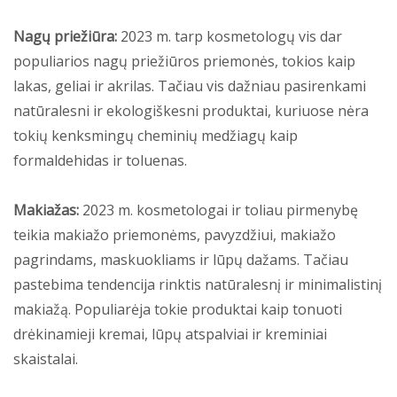
Nagų priežiūra:
2023 m. tarp kosmetologų vis dar
populiarios nagų priežiūros priemonės, tokios kaip
lakas, geliai ir akrilas. Tačiau vis dažniau pasirenkami
natūralesni ir ekologiškesni produktai, kuriuose nėra
tokių kenksmingų cheminių medžiagų kaip
formaldehidas ir toluenas.
Makiažas:
2023 m. kosmetologai ir toliau pirmenybę
teikia makiažo priemonėms, pavyzdžiui, makiažo
pagrindams, maskuokliams ir lūpų dažams. Tačiau
pastebima tendencija rinktis natūralesnį ir minimalistinį
makiažą. Populiarėja tokie produktai kaip tonuoti
drėkinamieji kremai, lūpų atspalviai ir kreminiai
skaistalai.