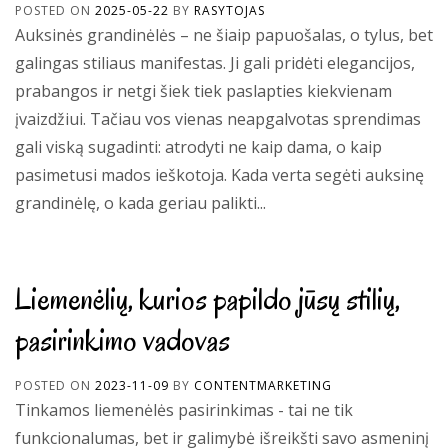
POSTED ON
2025-05-22
BY
RASYTOJAS
Auksinės grandinėlės – ne šiaip papuošalas, o tylus, bet
galingas stiliaus manifestas. Ji gali pridėti elegancijos,
prabangos ir netgi šiek tiek paslapties kiekvienam
įvaizdžiui. Tačiau vos vienas neapgalvotas sprendimas
gali viską sugadinti: atrodyti ne kaip dama, o kaip
pasimetusi mados ieškotoja. Kada verta segėti auksinę
grandinėlę, o kada geriau palikti...
Liemenėlių, kurios papildo jūsų stilių,
pasirinkimo vadovas
POSTED ON
2023-11-09
BY
CONTENTMARKETING
Tinkamos liemenėlės pasirinkimas - tai ne tik
funkcionalumas, bet ir galimybė išreikšti savo asmeninį