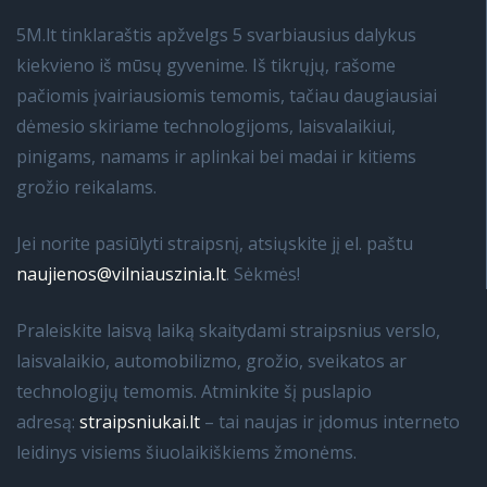
5M.lt tinklaraštis apžvelgs 5 svarbiausius dalykus
kiekvieno iš mūsų gyvenime. Iš tikrųjų, rašome
pačiomis įvairiausiomis temomis, tačiau daugiausiai
dėmesio skiriame technologijoms, laisvalaikiui,
pinigams, namams ir aplinkai bei madai ir kitiems
grožio reikalams.
Jei norite pasiūlyti straipsnį, atsiųskite jį el. paštu
naujienos@vilniauszinia.lt
. Sėkmės!
Praleiskite laisvą laiką skaitydami straipsnius verslo,
laisvalaikio, automobilizmo, grožio, sveikatos ar
technologijų temomis. Atminkite šį puslapio
adresą:
straipsniukai.lt
– tai naujas ir įdomus interneto
leidinys visiems šiuolaikiškiems žmonėms.