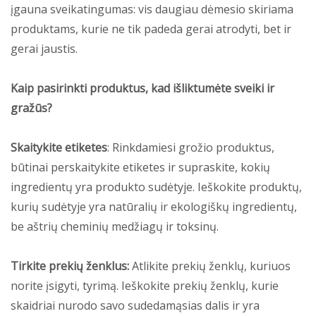
įgauna sveikatingumas: vis daugiau dėmesio skiriama
produktams, kurie ne tik padeda gerai atrodyti, bet ir
gerai jaustis.
Kaip pasirinkti produktus, kad išliktumėte sveiki ir
gražūs?
Skaitykite etiketes
: Rinkdamiesi grožio produktus,
būtinai perskaitykite etiketes ir supraskite, kokių
ingredientų yra produkto sudėtyje. Ieškokite produktų,
kurių sudėtyje yra natūralių ir ekologiškų ingredientų,
be aštrių cheminių medžiagų ir toksinų.
Tirkite prekių ženklus:
Atlikite prekių ženklų, kuriuos
norite įsigyti, tyrimą. Ieškokite prekių ženklų, kurie
skaidriai nurodo savo sudedamąsias dalis ir yra