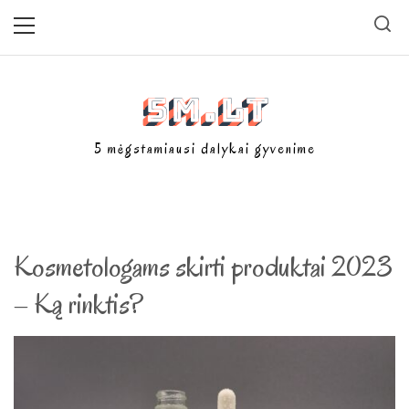
Skip
Primary
Menu
to
content
5m.lt
5 mėgstamiausi dalykai gyvenime
Kosmetologams skirti produktai 2023
– Ką rinktis?