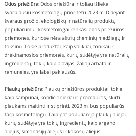
Odos priežiūra:
Odos priežiūra ir toliau išlieka
svarbiausiu kosmetologų prioritetu 2023 m. Didėjant
švaraus grožio, ekologiškų ir natūralių produktų
populiarumui, kosmetologai renkasi odos priežiūros
priemones, kuriose nėra aštrių cheminių medžiagų ir
toksinų. Tokie produktai, kaip valikliai, tonikai ir
drėkinamosios priemonės, kurių sudėtyje yra natūralių
ingredientų, tokių kaip alavijas, žalioji arbata ir
ramunėlės, yra labai paklausūs.
Plaukų priežiūra:
Plaukų priežiūros produktai, tokie
kaip šampūnai, kondicionieriai ir procedūros, skirti
plaukams maitinti ir stiprinti, 2023 m. bus populiarūs
tarp kosmetologų. Taip pat populiarėja plaukų aliejai,
kurių sudėtyje yra tokių ingredientų kaip argano
aliejus, simondsijų aliejus ir kokosų aliejus.