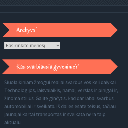
Archyvai
Archyvai
Kas svarbiausia gyvenime?
Šiuolaikiniam žmogui realiai svarbūs vos keli dalykai.
Technologijos, laisvalaikis, namai, verslas ir pinigai ir,
žinoma stilius. Galite ginčytis, kad dar labai svarbūs
automobiliai ir sveikata. Iš dalies esate teisūs, tačiau
jaunajai kartai transportas ir sveikata nėra taip
aktualu.