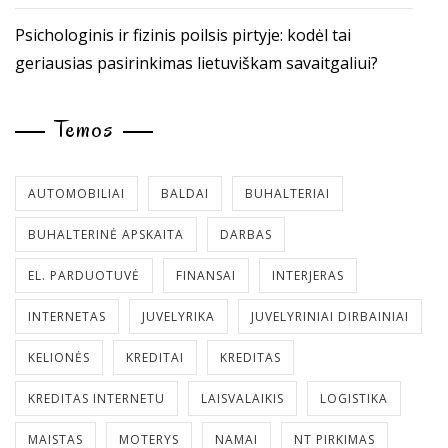
Psichologinis ir fizinis poilsis pirtyje: kodėl tai
geriausias pasirinkimas lietuviškam savaitgaliui?
Temos
AUTOMOBILIAI
BALDAI
BUHALTERIAI
BUHALTERINĖ APSKAITA
DARBAS
EL. PARDUOTUVĖ
FINANSAI
INTERJERAS
INTERNETAS
JUVELYRIKA
JUVELYRINIAI DIRBAINIAI
KELIONĖS
KREDITAI
KREDITAS
KREDITAS INTERNETU
LAISVALAIKIS
LOGISTIKA
MAISTAS
MOTERYS
NAMAI
NT PIRKIMAS