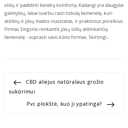
stilių ir padidinti bendrą komfortą. Kadangi yra daugybė
galimybių, labai svarbu rasti tobulą liemenėlę, kuri
atitiktų ir jūsų mados nuostatas, ir praktinius poreikius.
Pirmas žingsnis renkantis jūsų stilių atitinkančią
liemenėlę - suprasti savo kūno formas. Skirtingi...
Navigacija
Previous
CBD aliejus natūralaus grožio
post:
sukūrimui
tarp
Next
Pvc plokštė, kuo ji ypatinga?
įrašų
post: