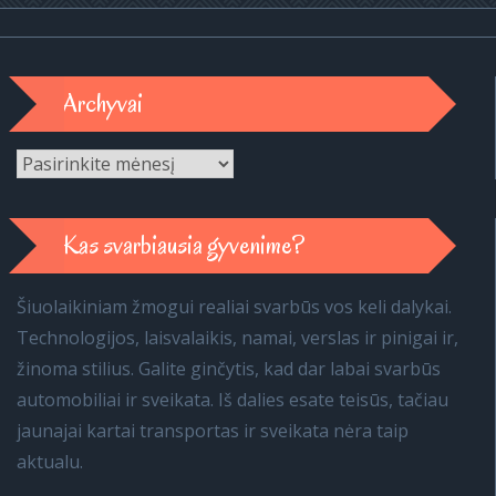
Archyvai
Archyvai
Kas svarbiausia gyvenime?
Šiuolaikiniam žmogui realiai svarbūs vos keli dalykai.
Technologijos, laisvalaikis, namai, verslas ir pinigai ir,
žinoma stilius. Galite ginčytis, kad dar labai svarbūs
automobiliai ir sveikata. Iš dalies esate teisūs, tačiau
jaunajai kartai transportas ir sveikata nėra taip
aktualu.