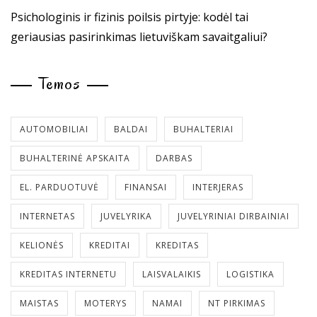
Psichologinis ir fizinis poilsis pirtyje: kodėl tai
geriausias pasirinkimas lietuviškam savaitgaliui?
Temos
AUTOMOBILIAI
BALDAI
BUHALTERIAI
BUHALTERINĖ APSKAITA
DARBAS
EL. PARDUOTUVĖ
FINANSAI
INTERJERAS
INTERNETAS
JUVELYRIKA
JUVELYRINIAI DIRBAINIAI
KELIONĖS
KREDITAI
KREDITAS
KREDITAS INTERNETU
LAISVALAIKIS
LOGISTIKA
MAISTAS
MOTERYS
NAMAI
NT PIRKIMAS