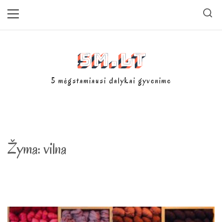
Skip
Primary
Menu
to
content
5m.lt
5 mėgstamiausi dalykai gyvenime
Žyma:
vilna