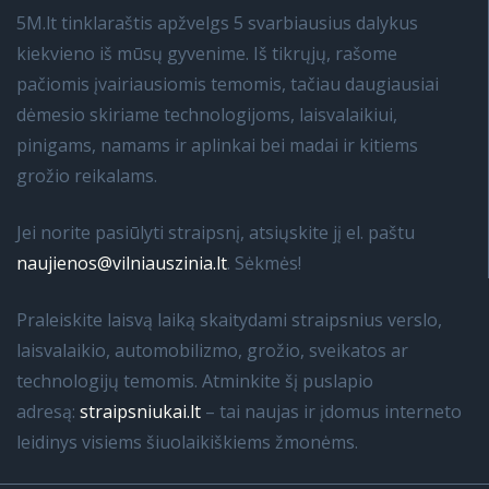
5M.lt tinklaraštis apžvelgs 5 svarbiausius dalykus
kiekvieno iš mūsų gyvenime. Iš tikrųjų, rašome
pačiomis įvairiausiomis temomis, tačiau daugiausiai
dėmesio skiriame technologijoms, laisvalaikiui,
pinigams, namams ir aplinkai bei madai ir kitiems
grožio reikalams.
Jei norite pasiūlyti straipsnį, atsiųskite jį el. paštu
naujienos@vilniauszinia.lt
. Sėkmės!
Praleiskite laisvą laiką skaitydami straipsnius verslo,
laisvalaikio, automobilizmo, grožio, sveikatos ar
technologijų temomis. Atminkite šį puslapio
adresą:
straipsniukai.lt
– tai naujas ir įdomus interneto
leidinys visiems šiuolaikiškiems žmonėms.