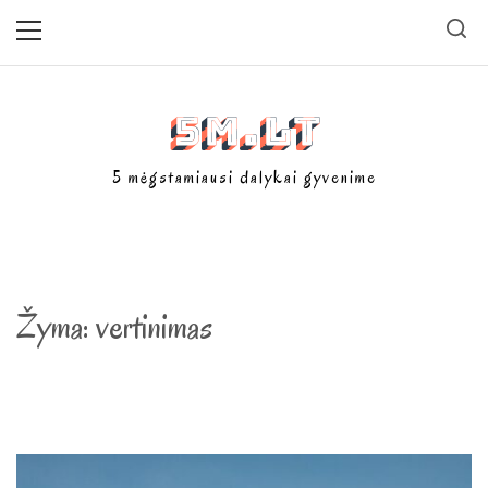
Skip
Primary
Menu
to
content
5m.lt
5 mėgstamiausi dalykai gyvenime
Žyma:
vertinimas