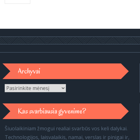
Archyvai
Archyvai
Kas svarbiausia gyvenime?
Šiuolaikiniam žmogui realiai svarbūs vos keli dalykai.
Technologijos, laisvalaikis, namai, verslas ir pinigai ir,