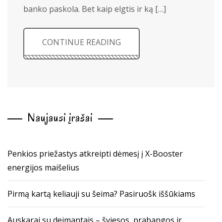
banko paskola. Bet kaip elgtis ir ką […]
CONTINUE READING
Naujausi įrašai
Penkios priežastys atkreipti dėmesį į X-Booster
energijos maišelius
Pirmą kartą keliauji su šeima? Pasiruošk iššūkiams
Auskarai su deimantais – šviesos, prabangos ir