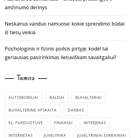
amžinumo derinys
Neskanus vanduo namuose: kokie sprendimo būdai
iš tiesų veikia
Psichologinis ir fizinis poilsis pirtyje: kodėl tai
geriausias pasirinkimas lietuviškam savaitgaliui?
Temos
AUTOMOBILIAI
BALDAI
BUHALTERIAI
BUHALTERINĖ APSKAITA
DARBAS
EL. PARDUOTUVĖ
FINANSAI
INTERJERAS
INTERNETAS
JUVELYRIKA
JUVELYRINIAI DIRBAINIAI