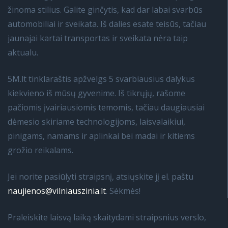
žinoma stilius. Galite ginčytis, kad dar labai svarbūs
automobiliai ir sveikata. Iš dalies esate teisūs, tačiau
jaunajai kartai transportas ir sveikata nėra taip
aktualu.
5M.lt tinklaraštis apžvelgs 5 svarbiausius dalykus
kiekvieno iš mūsų gyvenime. Iš tikrųjų, rašome
pačiomis įvairiausiomis temomis, tačiau daugiausiai
dėmesio skiriame technologijoms, laisvalaikiui,
pinigams, namams ir aplinkai bei madai ir kitiems
grožio reikalams.
Jei norite pasiūlyti straipsnį, atsiųskite jį el. paštu
naujienos@vilniauszinia.lt
. Sėkmės!
Praleiskite laisvą laiką skaitydami straipsnius verslo,