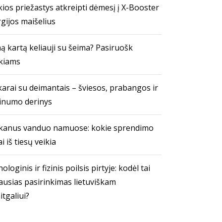
ios priežastys atkreipti dėmesį į X-Booster
gijos maišelius
ą kartą keliauji su šeima? Pasiruošk
kiams
arai su deimantais – šviesos, prabangos ir
inumo derinys
kanus vanduo namuose: kokie sprendimo
i iš tiesų veikia
ologinis ir fizinis poilsis pirtyje: kodėl tai
ausias pasirinkimas lietuviškam
itgaliui?