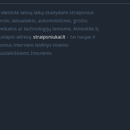
raleiskite laisvą laiką skaitydami straipsnius
erslo, laisvalaikio, automobilizmo, grožio,
veikatos ar technologijų temomis. Atminkite šį
uslapio adresą:
straipsniukai.lt
– tai naujas ir
domus interneto leidinys visiems
iuolaikiškiems žmonėms.