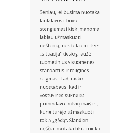
POSTED ON
2015-01-13
Seniau, jei būsima nuotaka
laukdavosi, buvo
stengiamasi kiek įmanoma
labiau užmaskuoti
nėštumą, nes tokia moters
„situacija“ tiesiog laužė
tuometinius visuomenės
standartus ir religines
dogmas. Tad, nieko
nuostabaus, kad ir
vestuvinės suknelės
primindavo bulvių maišus,
kurie turėjo užmaskuoti
tokią „gėdą“. Šiandien
nėščia nuotaka tikrai nieko