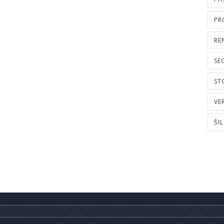
PR
RE
SE
ST
VE
ŠI