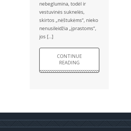
nebeglumina, todėl ir
vestuvinės suknelės,
skirtos „nėštukėms“, nieko
nenusileidžia „įprastoms“,
jos […]
CONTINUE
READING