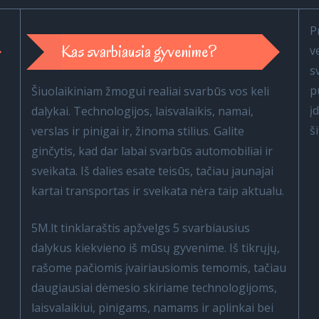
P
Kas svarbiausia gyvenime?
v
s
p
Šiuolaikiniam žmogui realiai svarbūs vos keli
į
dalykai. Technologijos, laisvalaikis, namai,
š
verslas ir pinigai ir, žinoma stilius. Galite
ginčytis, kad dar labai svarbūs automobiliai ir
sveikata. Iš dalies esate teisūs, tačiau jaunajai
kartai transportas ir sveikata nėra taip aktualu.
5M.lt tinklaraštis apžvelgs 5 svarbiausius
dalykus kiekvieno iš mūsų gyvenime. Iš tikrųjų,
rašome pačiomis įvairiausiomis temomis, tačiau
daugiausiai dėmesio skiriame technologijoms,
laisvalaikiui, pinigams, namams ir aplinkai bei