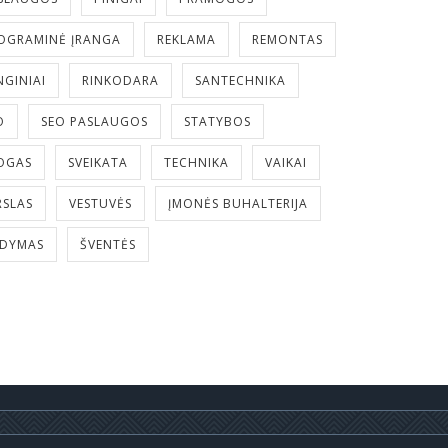
OGRAMINĖ ĮRANGA
REKLAMA
REMONTAS
NGINIAI
RINKODARA
SANTECHNIKA
O
SEO PASLAUGOS
STATYBOS
OGAS
SVEIKATA
TECHNIKA
VAIKAI
RSLAS
VESTUVĖS
ĮMONĖS BUHALTERIJA
LDYMAS
ŠVENTĖS