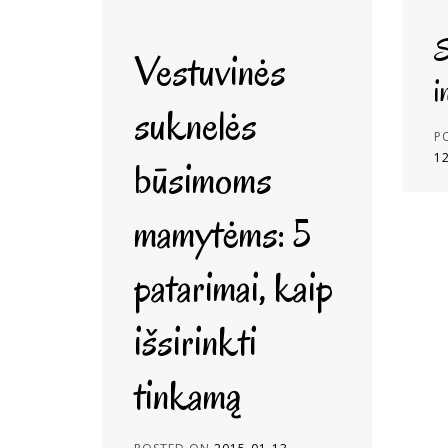
S
Vestuvinės
i
suknelės
P
1
būsimoms
mamytėms: 5
patarimai, kaip
išsirinkti
tinkamą