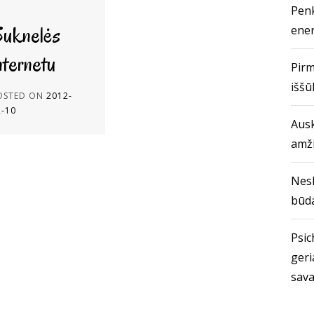
Penk
uknelės
ener
nternetu
Pirm
iššū
OSTED ON
2012-
2-10
Ausk
amž
Nes
būda
Psich
geri
sava