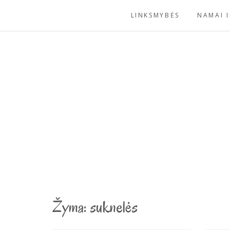
Skip
LINKSMYBĖS
NAMAI I
to
content
Žyma:
suknelės