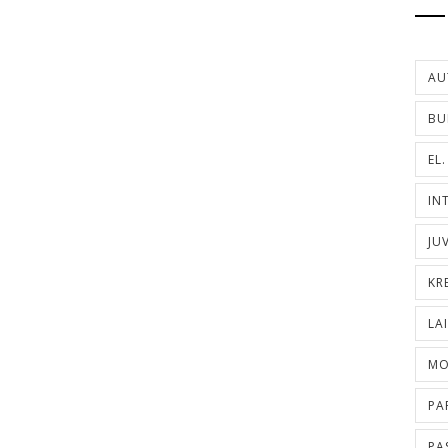
AU
BU
EL
IN
JU
KR
LA
MO
PA
PA