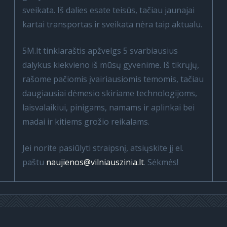
sveikata. Iš dalies esate teisūs, tačiau jaunajai
kartai transportas ir sveikata nėra taip aktualu.
5M.lt tinklaraštis apžvelgs 5 svarbiausius
dalykus kiekvieno iš mūsų gyvenime. Iš tikrųjų,
rašome pačiomis įvairiausiomis temomis, tačiau
daugiausiai dėmesio skiriame technologijoms,
laisvalaikiui, pinigams, namams ir aplinkai bei
madai ir kitiems grožio reikalams.
Jei norite pasiūlyti straipsnį, atsiųskite jį el.
paštu
naujienos@vilniauszinia.lt
. Sėkmės!