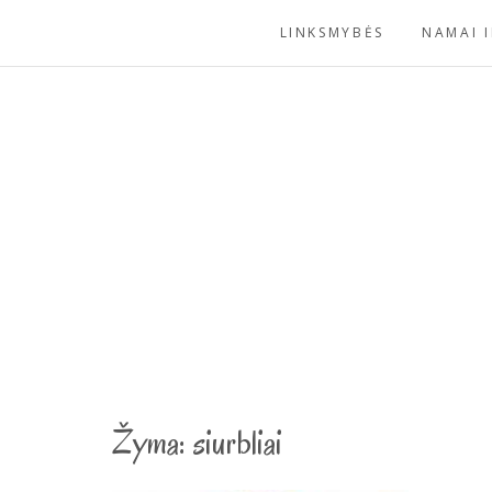
Skip
LINKSMYBĖS
NAMAI I
to
content
Žyma:
siurbliai