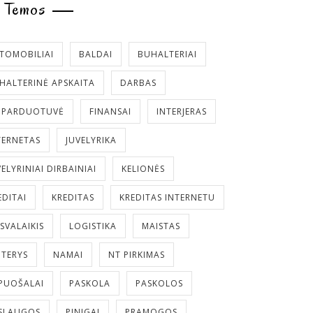
Temos
TOMOBILIAI
BALDAI
BUHALTERIAI
HALTERINĖ APSKAITA
DARBAS
. PARDUOTUVĖ
FINANSAI
INTERJERAS
TERNETAS
JUVELYRIKA
VELYRINIAI DIRBAINIAI
KELIONĖS
EDITAI
KREDITAS
KREDITAS INTERNETU
ISVALAIKIS
LOGISTIKA
MAISTAS
TERYS
NAMAI
NT PIRKIMAS
PUOŠALAI
PASKOLA
PASKOLOS
SLAUGOS
PINIGAI
PRAMOGOS