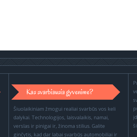
P
Kas svarbiausia gyvenime?
v
s
p
Šiuolaikiniam žmogui realiai svarbūs vos keli
į
dalykai. Technologijos, laisvalaikis, namai,
š
verslas ir pinigai ir, žinoma stilius. Galite
ginčytis, kad dar labai svarbūs automobiliai ir