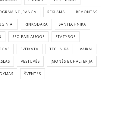
OGRAMINĖ ĮRANGA
REKLAMA
REMONTAS
NGINIAI
RINKODARA
SANTECHNIKA
O
SEO PASLAUGOS
STATYBOS
OGAS
SVEIKATA
TECHNIKA
VAIKAI
RSLAS
VESTUVĖS
ĮMONĖS BUHALTERIJA
LDYMAS
ŠVENTĖS