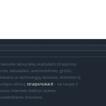
raleiskite laisvą laiką skaitydami straipsnius
erslo, laisvalaikio, automobilizmo, grožio,
veikatos ar technologijų temomis. Atminkite šį
uslapio adresą:
straipsniukai.lt
– tai naujas ir
domus interneto leidinys visiems
iuolaikiškiems žmonėms.