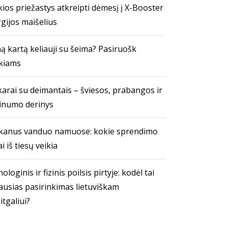
ios priežastys atkreipti dėmesį į X-Booster
gijos maišelius
ą kartą keliauji su šeima? Pasiruošk
kiams
arai su deimantais – šviesos, prabangos ir
inumo derinys
kanus vanduo namuose: kokie sprendimo
i iš tiesų veikia
ologinis ir fizinis poilsis pirtyje: kodėl tai
ausias pasirinkimas lietuviškam
itgaliui?