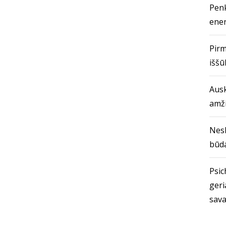
Penk
ener
Pirm
iššū
Ausk
amž
Nes
būda
Psich
geri
sava