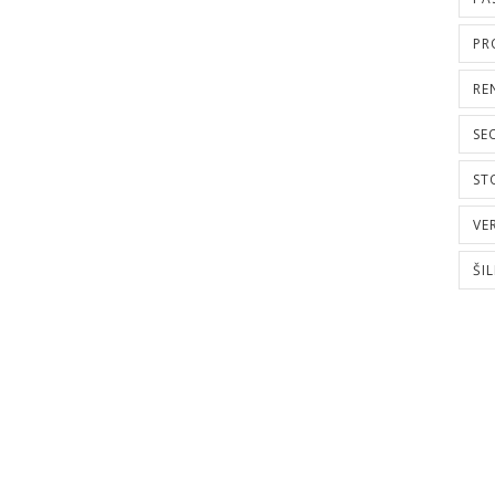
PR
RE
SE
ST
VE
ŠI