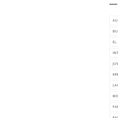
AU
BU
EL
IN
JU
KR
LA
MO
PA
PA