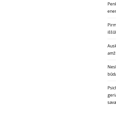
Penk
ener
Pirm
iššū
Ausk
amž
Nes
būda
Psich
geri
sava