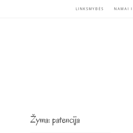
Skip
LINKSMYBĖS
NAMAI I
to
content
Žyma:
patencija