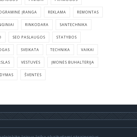
OGRAMINĖ ĮRANGA
REKLAMA
REMONTAS
NGINIAI
RINKODARA
SANTECHNIKA
O
SEO PASLAUGOS
STATYBOS
OGAS
SVEIKATA
TECHNIKA
VAIKAI
RSLAS
VESTUVĖS
ĮMONĖS BUHALTERIJA
LDYMAS
ŠVENTĖS