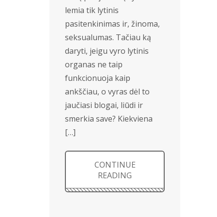
lemia tik lytinis
pasitenkinimas ir, žinoma,
seksualumas. Tačiau ką
daryti, jeigu vyro lytinis
organas ne taip
funkcionuoja kaip
ankščiau, o vyras dėl to
jaučiasi blogai, liūdi ir
smerkia save? Kiekviena
[…]
CONTINUE
READING