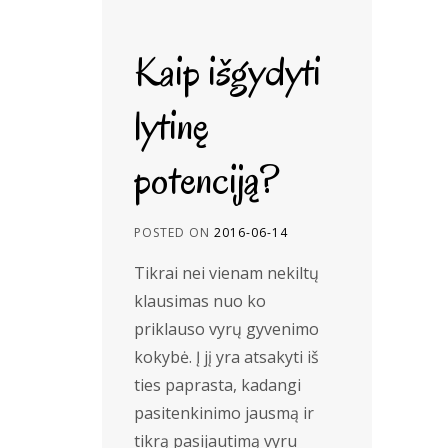
Kaip išgydyti
lytinę
potenciją?
POSTED ON
2016-06-14
Tikrai nei vienam nekiltų
klausimas nuo ko
priklauso vyrų gyvenimo
kokybė. Į jį yra atsakyti iš
ties paprasta, kadangi
pasitenkinimo jausmą ir
tikrą pasijautimą vyru