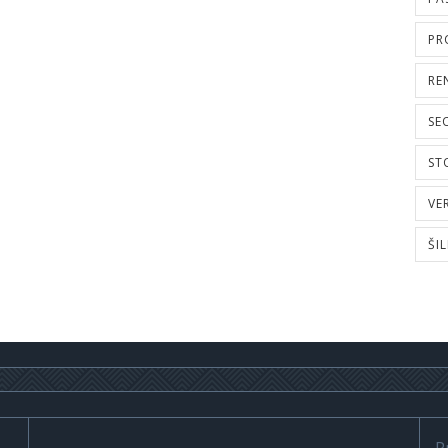
PR
RE
SE
ST
VE
ŠI