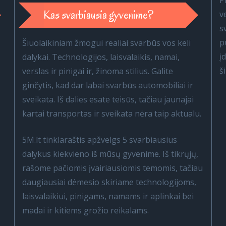
P
Kas svarbiausia gyvenime?
v
s
p
Šiuolaikiniam žmogui realiai svarbūs vos keli
į
dalykai. Technologijos, laisvalaikis, namai,
š
verslas ir pinigai ir, žinoma stilius. Galite
ginčytis, kad dar labai svarbūs automobiliai ir
sveikata. Iš dalies esate teisūs, tačiau jaunajai
kartai transportas ir sveikata nėra taip aktualu.
5M.lt tinklaraštis apžvelgs 5 svarbiausius
dalykus kiekvieno iš mūsų gyvenime. Iš tikrųjų,
rašome pačiomis įvairiausiomis temomis, tačiau
daugiausiai dėmesio skiriame technologijoms,
laisvalaikiui, pinigams, namams ir aplinkai bei
madai ir kitiems grožio reikalams.