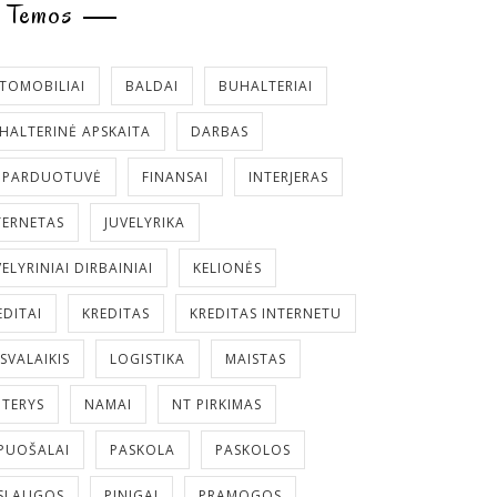
Temos
TOMOBILIAI
BALDAI
BUHALTERIAI
HALTERINĖ APSKAITA
DARBAS
. PARDUOTUVĖ
FINANSAI
INTERJERAS
TERNETAS
JUVELYRIKA
VELYRINIAI DIRBAINIAI
KELIONĖS
EDITAI
KREDITAS
KREDITAS INTERNETU
ISVALAIKIS
LOGISTIKA
MAISTAS
TERYS
NAMAI
NT PIRKIMAS
PUOŠALAI
PASKOLA
PASKOLOS
SLAUGOS
PINIGAI
PRAMOGOS