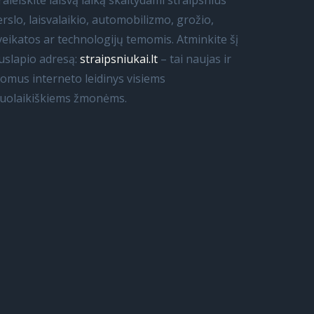
raleiskite laisvą laiką skaitydami straipsnius
erslo, laisvalaikio, automobilizmo, grožio,
veikatos ar technologijų temomis. Atminkite šį
uslapio adresą:
straipsniukai.lt
– tai naujas ir
domus interneto leidinys visiems
iuolaikiškiems žmonėms.