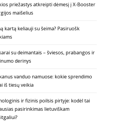
ios priežastys atkreipti dėmesį į X-Booster
gijos maišelius
ą kartą keliauji su šeima? Pasiruošk
kiams
arai su deimantais – šviesos, prabangos ir
inumo derinys
kanus vanduo namuose: kokie sprendimo
i iš tiesų veikia
ologinis ir fizinis poilsis pirtyje: kodėl tai
ausias pasirinkimas lietuviškam
itgaliui?