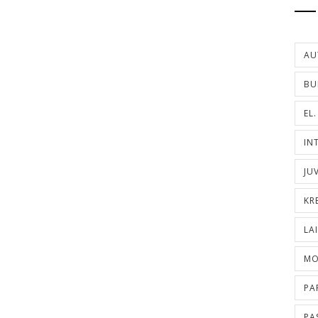
AU
BU
EL
IN
JU
KR
LA
MO
PA
PA