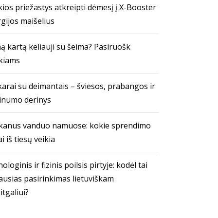
ios priežastys atkreipti dėmesį į X-Booster
gijos maišelius
ą kartą keliauji su šeima? Pasiruošk
kiams
arai su deimantais – šviesos, prabangos ir
inumo derinys
kanus vanduo namuose: kokie sprendimo
i iš tiesų veikia
ologinis ir fizinis poilsis pirtyje: kodėl tai
ausias pasirinkimas lietuviškam
itgaliui?