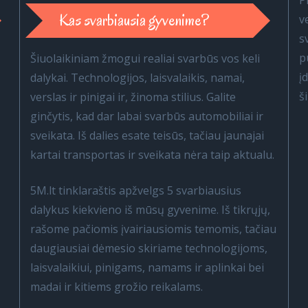
P
Kas svarbiausia gyvenime?
v
s
p
Šiuolaikiniam žmogui realiai svarbūs vos keli
į
dalykai. Technologijos, laisvalaikis, namai,
š
verslas ir pinigai ir, žinoma stilius. Galite
ginčytis, kad dar labai svarbūs automobiliai ir
sveikata. Iš dalies esate teisūs, tačiau jaunajai
kartai transportas ir sveikata nėra taip aktualu.
5M.lt tinklaraštis apžvelgs 5 svarbiausius
dalykus kiekvieno iš mūsų gyvenime. Iš tikrųjų,
rašome pačiomis įvairiausiomis temomis, tačiau
daugiausiai dėmesio skiriame technologijoms,
laisvalaikiui, pinigams, namams ir aplinkai bei
madai ir kitiems grožio reikalams.