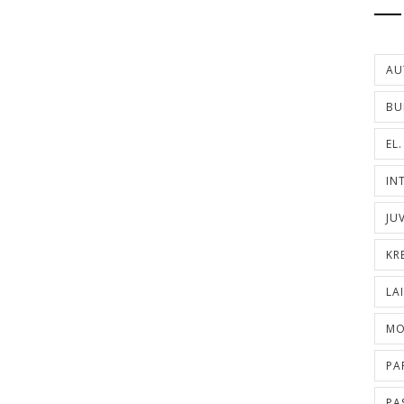
AU
BU
EL
IN
JU
KR
LA
MO
PA
PA