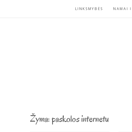
Skip
LINKSMYBĖS
NAMAI I
to
content
Žyma:
paskolos internetu