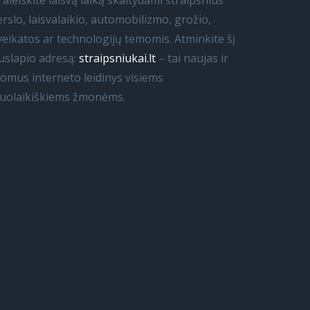
raleiskite laisvą laiką skaitydami straipsnius
erslo, laisvalaikio, automobilizmo, grožio,
veikatos ar technologijų temomis. Atminkite šį
uslapio adresą:
straipsniukai.lt
– tai naujas ir
domus interneto leidinys visiems
iuolaikiškiems žmonėms.