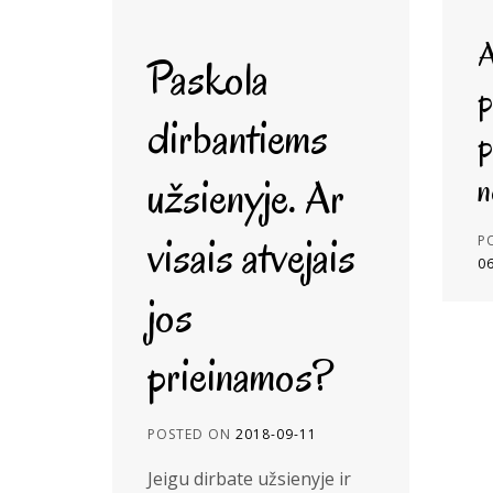
A
Paskola
p
dirbantiems
p
užsienyje. Ar
n
visais atvejais
P
0
jos
prieinamos?
POSTED ON
2018-09-11
Jeigu dirbate užsienyje ir