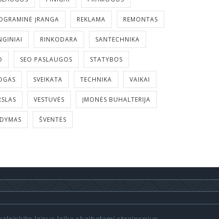
OGRAMINĖ ĮRANGA
REKLAMA
REMONTAS
NGINIAI
RINKODARA
SANTECHNIKA
O
SEO PASLAUGOS
STATYBOS
OGAS
SVEIKATA
TECHNIKA
VAIKAI
RSLAS
VESTUVĖS
ĮMONĖS BUHALTERIJA
LDYMAS
ŠVENTĖS