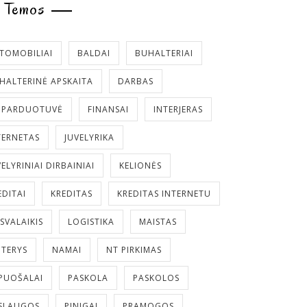
Temos
TOMOBILIAI
BALDAI
BUHALTERIAI
HALTERINĖ APSKAITA
DARBAS
. PARDUOTUVĖ
FINANSAI
INTERJERAS
TERNETAS
JUVELYRIKA
VELYRINIAI DIRBAINIAI
KELIONĖS
EDITAI
KREDITAS
KREDITAS INTERNETU
ISVALAIKIS
LOGISTIKA
MAISTAS
TERYS
NAMAI
NT PIRKIMAS
PUOŠALAI
PASKOLA
PASKOLOS
SLAUGOS
PINIGAI
PRAMOGOS