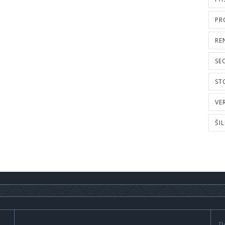
PR
RE
SE
ST
VE
ŠI