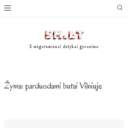
Skip
Primary
Menu
to
content
5m.lt
5 mėgstamiausi dalykai gyvenime
Žyma:
parduodami butai Vilniuje