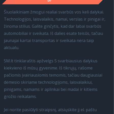
Šiuolaikiniam žmogui realiai svarbūs vos keli dalykai.
Technologijos, laisvalaikis, namai, verslas ir pinigai ir,
žinoma stilius. Galite ginčytis, kad dar labai svarbūs
automobiliai ir sveikata. Iš dalies esate teisūs, tačiau
jaunajai kartai transportas ir sveikata nėra taip
aktualu.
5M.lt tinklaraštis apžvelgs 5 svarbiausius dalykus
kiekvieno iš mūsų gyvenime. Iš tikrųjų, rašome
pačiomis įvairiausiomis temomis, tačiau daugiausiai
dėmesio skiriame technologijoms, laisvalaikiui,
pinigams, namams ir aplinkai bei madai ir kitiems
grožio reikalams.
Jei norite pasiūlyti straipsnį, atsiųskite jį el. paštu