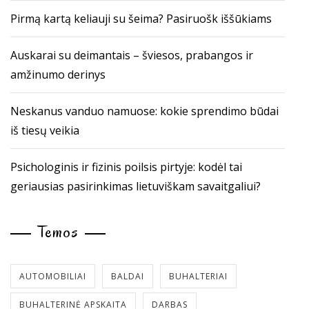
Pirmą kartą keliauji su šeima? Pasiruošk iššūkiams
Auskarai su deimantais – šviesos, prabangos ir
amžinumo derinys
Neskanus vanduo namuose: kokie sprendimo būdai
iš tiesų veikia
Psichologinis ir fizinis poilsis pirtyje: kodėl tai
geriausias pasirinkimas lietuviškam savaitgaliui?
Temos
AUTOMOBILIAI
BALDAI
BUHALTERIAI
BUHALTERINĖ APSKAITA
DARBAS