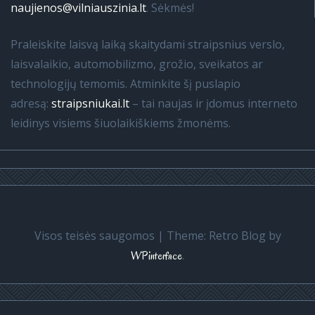
naujienos@vilniauszinia.lt
. Sėkmės!
Praleiskite laisvą laiką skaitydami straipsnius verslo,
laisvalaikio, automobilizmo, grožio, sveikatos ar
technologijų temomis. Atminkite šį puslapio
adresą:
straipsniukai.lt
– tai naujas ir įdomus interneto
leidinys visiems šiuolaikiškiems žmonėms.
Visos teisės saugomos
|
Theme: Retro Blog by
.
WPinterface