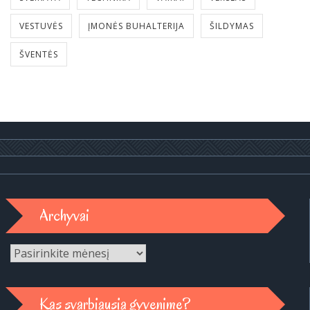
VESTUVĖS
ĮMONĖS BUHALTERIJA
ŠILDYMAS
ŠVENTĖS
Archyvai
Archyvai
Kas svarbiausia gyvenime?