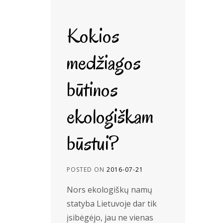
Kokios
medžiagos
būtinos
ekologiškam
būstui?
POSTED ON
2016-07-21
Nors ekologiškų namų
statyba Lietuvoje dar tik
įsibėgėjo, jau ne vienas