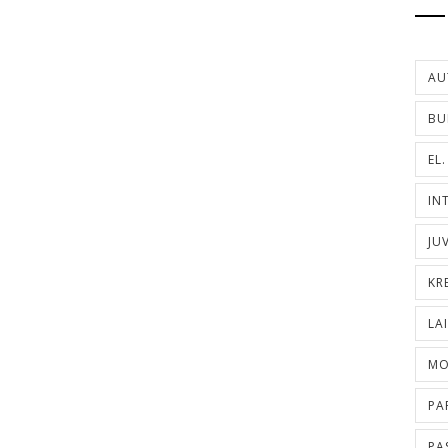
AU
BU
EL
IN
JU
KR
LA
MO
PA
PA