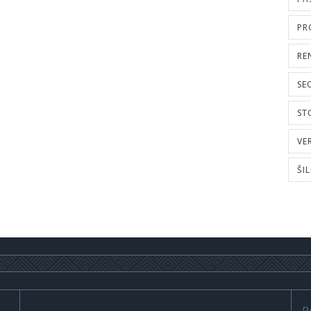
PR
RE
SE
ST
VE
ŠI