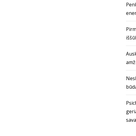
Penk
ener
Pirm
iššū
Ausk
amž
Nes
būda
Psich
geri
sava