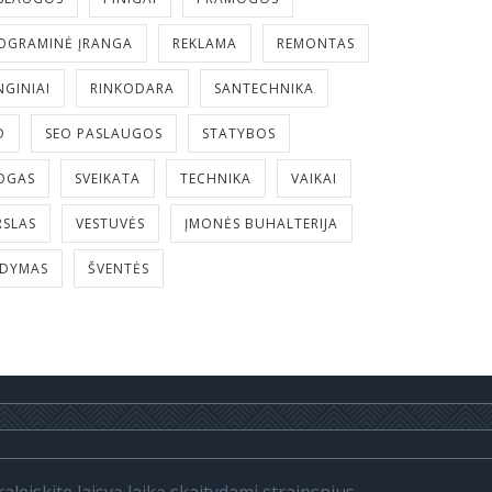
OGRAMINĖ ĮRANGA
REKLAMA
REMONTAS
NGINIAI
RINKODARA
SANTECHNIKA
O
SEO PASLAUGOS
STATYBOS
OGAS
SVEIKATA
TECHNIKA
VAIKAI
RSLAS
VESTUVĖS
ĮMONĖS BUHALTERIJA
LDYMAS
ŠVENTĖS