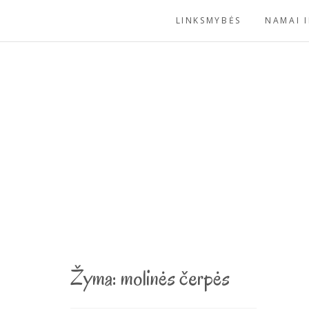
Skip
LINKSMYBĖS
NAMAI I
to
content
Žyma:
molinės čerpės