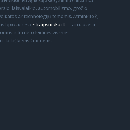
raleiskite laisvą laiką skaitydami straipsnius
erslo, laisvalaikio, automobilizmo, grožio,
veikatos ar technologijų temomis. Atminkite šį
uslapio adresą:
straipsniukai.lt
– tai naujas ir
domus interneto leidinys visiems
iuolaikiškiems žmonėms.