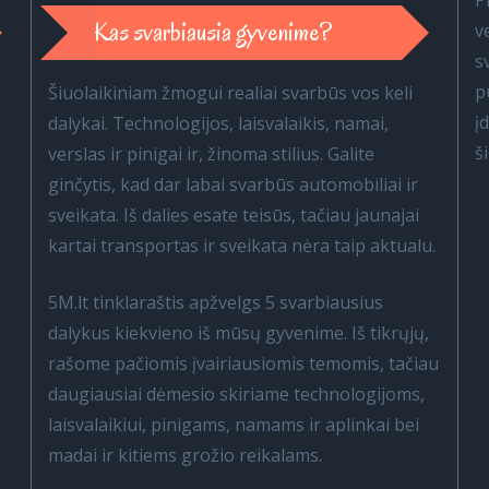
P
Kas svarbiausia gyvenime?
v
s
p
Šiuolaikiniam žmogui realiai svarbūs vos keli
į
dalykai. Technologijos, laisvalaikis, namai,
š
verslas ir pinigai ir, žinoma stilius. Galite
ginčytis, kad dar labai svarbūs automobiliai ir
sveikata. Iš dalies esate teisūs, tačiau jaunajai
kartai transportas ir sveikata nėra taip aktualu.
5M.lt tinklaraštis apžvelgs 5 svarbiausius
dalykus kiekvieno iš mūsų gyvenime. Iš tikrųjų,
rašome pačiomis įvairiausiomis temomis, tačiau
daugiausiai dėmesio skiriame technologijoms,
laisvalaikiui, pinigams, namams ir aplinkai bei
madai ir kitiems grožio reikalams.