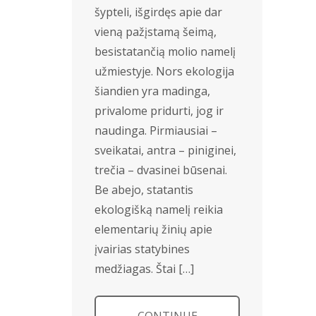
šypteli, išgirdęs apie dar
vieną pažįstamą šeimą,
besistatančią molio namelį
užmiestyje. Nors ekologija
šiandien yra madinga,
privalome pridurti, jog ir
naudinga. Pirmiausiai –
sveikatai, antra – piniginei,
trečia – dvasinei būsenai.
Be abejo, statantis
ekologišką namelį reikia
elementarių žinių apie
įvairias statybines
medžiagas. Štai […]