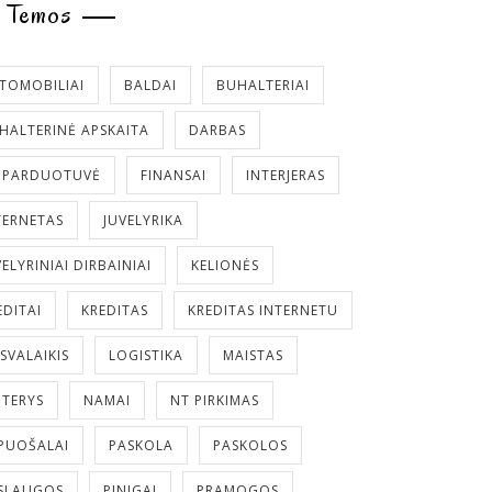
Temos
TOMOBILIAI
BALDAI
BUHALTERIAI
HALTERINĖ APSKAITA
DARBAS
. PARDUOTUVĖ
FINANSAI
INTERJERAS
TERNETAS
JUVELYRIKA
VELYRINIAI DIRBAINIAI
KELIONĖS
EDITAI
KREDITAS
KREDITAS INTERNETU
ISVALAIKIS
LOGISTIKA
MAISTAS
TERYS
NAMAI
NT PIRKIMAS
PUOŠALAI
PASKOLA
PASKOLOS
SLAUGOS
PINIGAI
PRAMOGOS