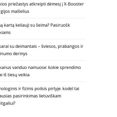
ios priežastys atkreipti dėmesį į X-Booster
gijos maišelius
ą kartą keliauji su šeima? Pasiruošk
kiams
arai su deimantais – šviesos, prabangos ir
inumo derinys
kanus vanduo namuose: kokie sprendimo
i iš tiesų veikia
ologinis ir fizinis poilsis pirtyje: kodėl tai
ausias pasirinkimas lietuviškam
itgaliui?