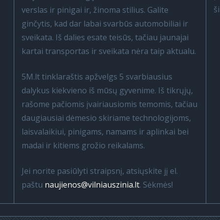
š
verslas ir pinigai ir, žinoma stilius. Galite
ginčytis, kad dar labai svarbūs automobiliai ir
sveikata. Iš dalies esate teisūs, tačiau jaunajai
kartai transportas ir sveikata nėra taip aktualu.
5M.lt tinklaraštis apžvelgs 5 svarbiausius
dalykus kiekvieno iš mūsų gyvenime. Iš tikrųjų,
rašome pačiomis įvairiausiomis temomis, tačiau
daugiausiai dėmesio skiriame technologijoms,
laisvalaikiui, pinigams, namams ir aplinkai bei
madai ir kitiems grožio reikalams.
Jei norite pasiūlyti straipsnį, atsiųskite jį el.
paštu
naujienos@vilniauszinia.lt
. Sėkmės!