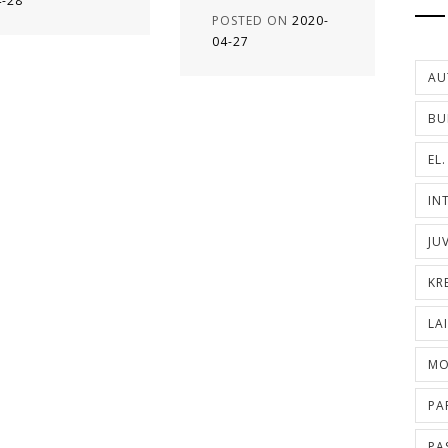
4-28
POSTED ON
2020-
04-27
AU
BU
EL
IN
JU
KR
LA
MO
PA
PA