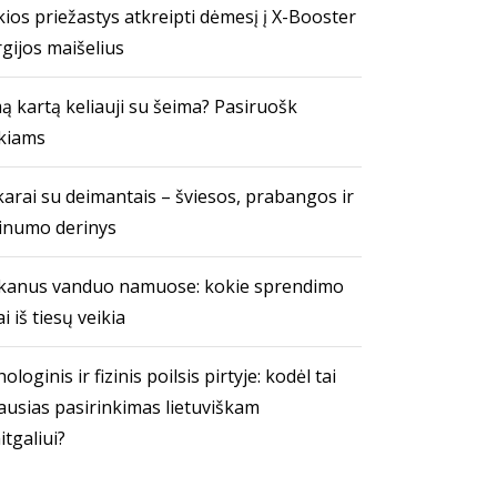
ios priežastys atkreipti dėmesį į X-Booster
gijos maišelius
ą kartą keliauji su šeima? Pasiruošk
kiams
arai su deimantais – šviesos, prabangos ir
inumo derinys
kanus vanduo namuose: kokie sprendimo
i iš tiesų veikia
ologinis ir fizinis poilsis pirtyje: kodėl tai
ausias pasirinkimas lietuviškam
itgaliui?