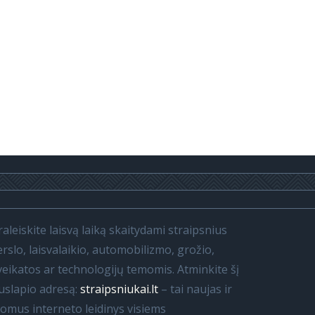
raleiskite laisvą laiką skaitydami straipsnius
erslo, laisvalaikio, automobilizmo, grožio,
veikatos ar technologijų temomis. Atminkite šį
uslapio adresą:
straipsniukai.lt
– tai naujas ir
domus interneto leidinys visiems