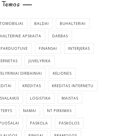
Temos
TOMOBILIAI
BALDAI
BUHALTERIAI
HALTERINĖ APSKAITA
DARBAS
. PARDUOTUVĖ
FINANSAI
INTERJERAS
TERNETAS
JUVELYRIKA
VELYRINIAI DIRBAINIAI
KELIONĖS
EDITAI
KREDITAS
KREDITAS INTERNETU
ISVALAIKIS
LOGISTIKA
MAISTAS
TERYS
NAMAI
NT PIRKIMAS
PUOŠALAI
PASKOLA
PASKOLOS
SLAUGOS
PINIGAI
PRAMOGOS