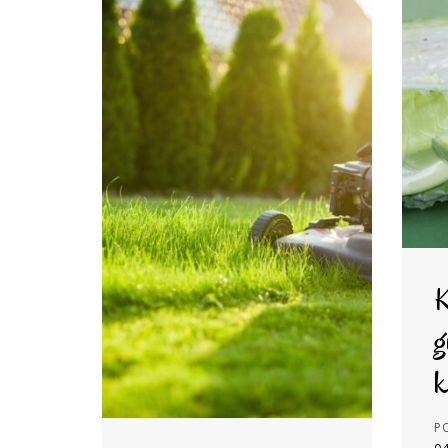
K
g
k
P