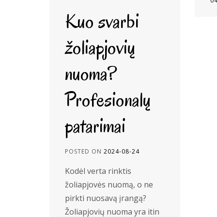
0
Kuo svarbi
žoliapjovių
nuoma?
Profesionalų
patarimai
POSTED ON
2024-08-24
Kodėl verta rinktis
žoliapjovės nuomą, o ne
pirkti nuosavą įrangą?
Žoliapjovių nuoma yra itin