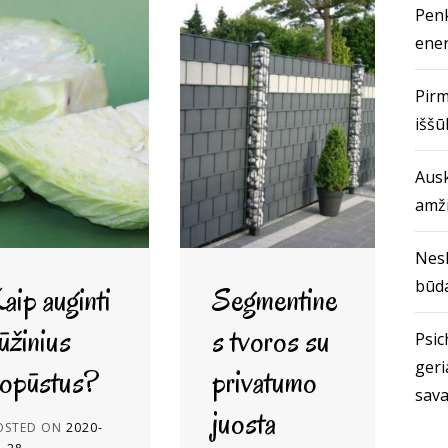
Penk
ener
Pirm
iššū
Ausk
amž
Nes
būda
aip auginti
Segmentine
ūžinius
s tvoros su
Psich
geri
opūstus?
privatumo
sava
juosta
OSTED ON
2020-