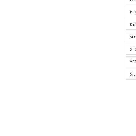
PR
RE
SE
ST
VE
ŠI