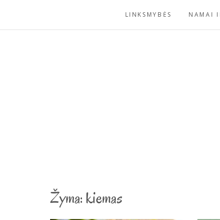
Skip
LINKSMYBĖS
NAMAI I
to
content
Žyma:
kiemas