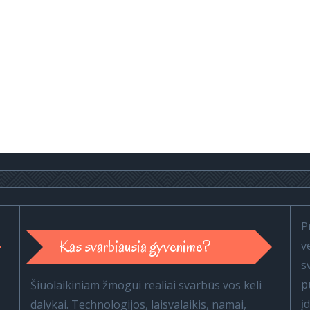
P
Kas svarbiausia gyvenime?
v
s
p
Šiuolaikiniam žmogui realiai svarbūs vos keli
į
dalykai. Technologijos, laisvalaikis, namai,