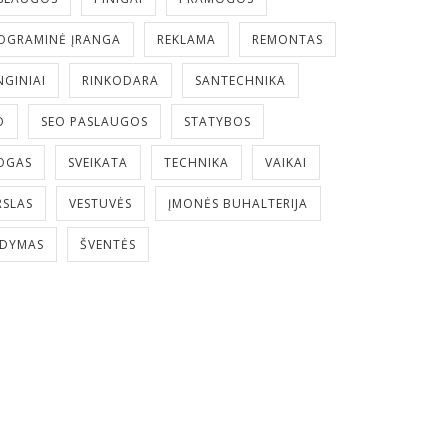
OGRAMINĖ ĮRANGA
REKLAMA
REMONTAS
NGINIAI
RINKODARA
SANTECHNIKA
O
SEO PASLAUGOS
STATYBOS
OGAS
SVEIKATA
TECHNIKA
VAIKAI
RSLAS
VESTUVĖS
ĮMONĖS BUHALTERIJA
LDYMAS
ŠVENTĖS