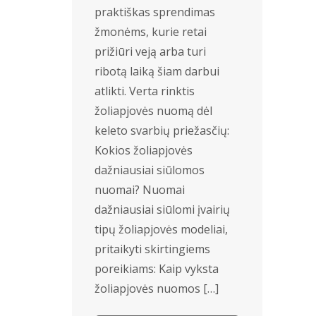
praktiškas sprendimas
žmonėms, kurie retai
prižiūri veją arba turi
ribotą laiką šiam darbui
atlikti. Verta rinktis
žoliapjovės nuomą dėl
keleto svarbių priežasčių:
Kokios žoliapjovės
dažniausiai siūlomos
nuomai? Nuomai
dažniausiai siūlomi įvairių
tipų žoliapjovės modeliai,
pritaikyti skirtingiems
poreikiams: Kaip vyksta
žoliapjovės nuomos […]