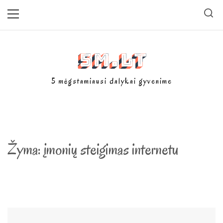
Skip
Primary
Menu
to
content
5m.lt
5 mėgstamiausi dalykai gyvenime
Žyma:
įmonių steigimas internetu