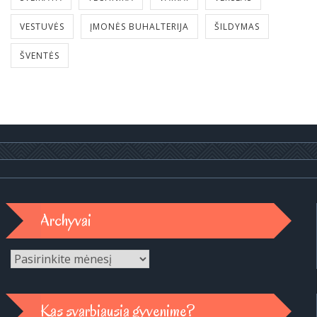
VESTUVĖS
ĮMONĖS BUHALTERIJA
ŠILDYMAS
ŠVENTĖS
Archyvai
Archyvai
Kas svarbiausia gyvenime?