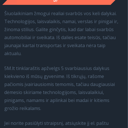
Šiuolaikiniam žmogui realiai svarbūs vos keli dalykai.
Technologijos, laisvalaikis, namai, verslas ir pinigai ir,
žinoma stilius. Galite ginčytis, kad dar labai svarbūs
automobiliai ir sveikata. Iš dalies esate teisūs, tačiau
jaunajai kartai transportas ir sveikata nėra taip
aktualu.
5M.lt tinklaraštis apžvelgs 5 svarbiausius dalykus
kiekvieno iš mūsų gyvenime. Iš tikrųjų, rašome
pačiomis įvairiausiomis temomis, tačiau daugiausiai
dėmesio skiriame technologijoms, laisvalaikiui,
pinigams, namams ir aplinkai bei madai ir kitiems
grožio reikalams.
Jei norite pasiūlyti straipsnį, atsiųskite jį el. paštu