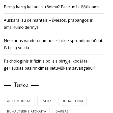
Pirmą kartą keliauji su šeima? Pasiruošk iššūkiams
Auskarai su deimantais – šviesos, prabangos ir
amžinumo derinys
Neskanus vanduo namuose: kokie sprendimo būdai
iš tiesų veikia
Psichologinis ir fizinis poilsis pirtyje: kodėl tai
geriausias pasirinkimas lietuviškam savaitgaliui?
Temos
AUTOMOBILIAI
BALDAI
BUHALTERIAI
BUHALTERINĖ APSKAITA
DARBAS