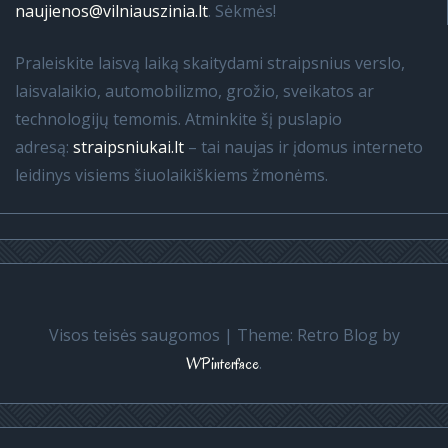
naujienos@vilniauszinia.lt
. Sėkmės!
Praleiskite laisvą laiką skaitydami straipsnius verslo,
laisvalaikio, automobilizmo, grožio, sveikatos ar
technologijų temomis. Atminkite šį puslapio
adresą:
straipsniukai.lt
– tai naujas ir įdomus interneto
leidinys visiems šiuolaikiškiems žmonėms.
Visos teisės saugomos
|
Theme: Retro Blog by
.
WPinterface