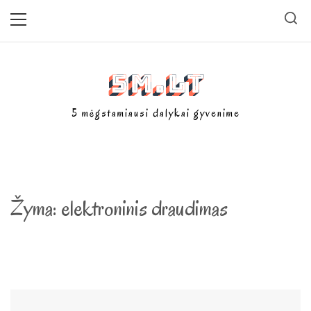
Skip
Primary
Menu
to
content
5m.lt
5 mėgstamiausi dalykai gyvenime
Žyma:
elektroninis draudimas