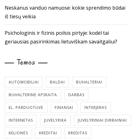
Neskanus vanduo namuose: kokie sprendimo būdai
iš tiesų veikia
Psichologinis ir fizinis poilsis pirtyje: kodėl tai
geriausias pasirinkimas lietuviškam savaitgaliui?
Temos
AUTOMOBILIAI
BALDAI
BUHALTERIAI
BUHALTERINĖ APSKAITA
DARBAS
EL. PARDUOTUVĖ
FINANSAI
INTERJERAS
INTERNETAS
JUVELYRIKA
JUVELYRINIAI DIRBAINIAI
KELIONĖS
KREDITAI
KREDITAS