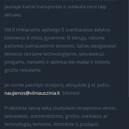
jaunajai kartai transportas ir sveikata nėra taip
aktualu.
5M.lt tinklaraštis apžvelgs 5 svarbiausius dalykus
kiekvieno iš mūsų gyvenime. Iš tikrųjų, rašome
pačiomis įvairiausiomis temomis, tačiau daugiausiai
dėmesio skiriame technologijoms, laisvalaikiui,
pinigams, namams ir aplinkai bei madai ir kitiems
grožio reikalams.
Jei norite pasiūlyti straipsnį, atsiųskite jį el. paštu
naujienos@vilniauszinia.lt
. Sėkmės!
Praleiskite laisvą laiką skaitydami straipsnius verslo,
laisvalaikio, automobilizmo, grožio, sveikatos ar
technologijų temomis. Atminkite šį puslapio