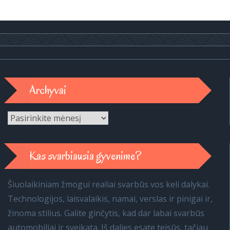
Archyvai
Archyvai
Kas svarbiausia gyvenime?
Šiuolaikiniam žmogui realiai svarbūs vos keli dalykai.
Technologijos, laisvalaikis, namai, verslas ir pinigai ir,
žinoma stilius. Galite ginčytis, kad dar labai svarbūs
automobiliai ir sveikata. Iš dalies esate teisūs, tačiau