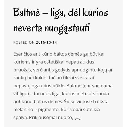
Baltmė – liga, dėl kurios
neverta nuogąstauti
POSTED ON
2016-10-14
Esančios ant kūno baltos dėmės galbūt kai
kuriems ir yra estetiškai nepatrauklus
bruožas, verčiantis gėdytis apnuogintų kojų ar
rankų bei kaklo, tačiau tikrai sveikatai
nepavojinga odos būklė. Baltmė (dar vadinama
vitiligo) – tai odos liga, kurios metu atsiranda
ant kūno baltos dėmės. Šiose vietose trūksta
melanino – pigmento, kuris odai suteikia
spalvą. Priklausomai nuo to, […]