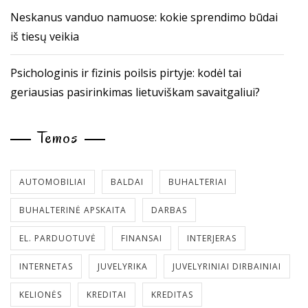
Neskanus vanduo namuose: kokie sprendimo būdai
iš tiesų veikia
Psichologinis ir fizinis poilsis pirtyje: kodėl tai
geriausias pasirinkimas lietuviškam savaitgaliui?
Temos
AUTOMOBILIAI
BALDAI
BUHALTERIAI
BUHALTERINĖ APSKAITA
DARBAS
EL. PARDUOTUVĖ
FINANSAI
INTERJERAS
INTERNETAS
JUVELYRIKA
JUVELYRINIAI DIRBAINIAI
KELIONĖS
KREDITAI
KREDITAS