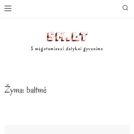
Skip
Primary
Menu
to
content
5m.lt
5 mėgstamiausi dalykai gyvenime
Žyma:
baltmė