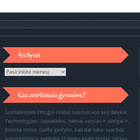
Archyvai
Archyvai
Kas svarbiausia gyvenime?
Šiuolaikiniam žmogui realiai svarbūs vos keli dalykai.
Technologijos, laisvalaikis, namai, verslas ir pinigai ir,
žinoma stilius. Galite ginčytis, kad dar labai svarbūs
automobiliai ir sveikata. Iš dalies esate teisūs, tačiau