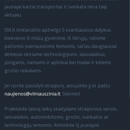
jaunajai kartai transportas ir sveikata nėra taip
aktualu.
5M.lt tinklaraštis apžvelgs 5 svarbiausius dalykus
kiekvieno iš mūsų gyvenime. Iš tikrųjų, rašome
pačiomis įvairiausiomis temomis, tačiau daugiausiai
dėmesio skiriame technologijoms, laisvalaikiui,
pinigams, namams ir aplinkai bei madai ir kitiems
grožio reikalams.
Jei norite pasiūlyti straipsnį, atsiųskite jį el. paštu
naujienos@vilniauszinia.lt
. Sėkmės!
Praleiskite laisvą laiką skaitydami straipsnius verslo,
laisvalaikio, automobilizmo, grožio, sveikatos ar
technologijų temomis. Atminkite šį puslapio