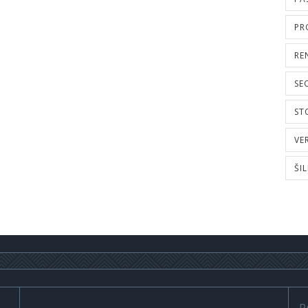
PR
RE
SE
ST
VE
ŠI