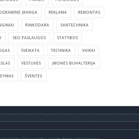
OGRAMINĖ ĮRANGA
REKLAMA
REMONTAS
NGINIAI
RINKODARA
SANTECHNIKA
O
SEO PASLAUGOS
STATYBOS
OGAS
SVEIKATA
TECHNIKA
VAIKAI
RSLAS
VESTUVĖS
ĮMONĖS BUHALTERIJA
LDYMAS
ŠVENTĖS