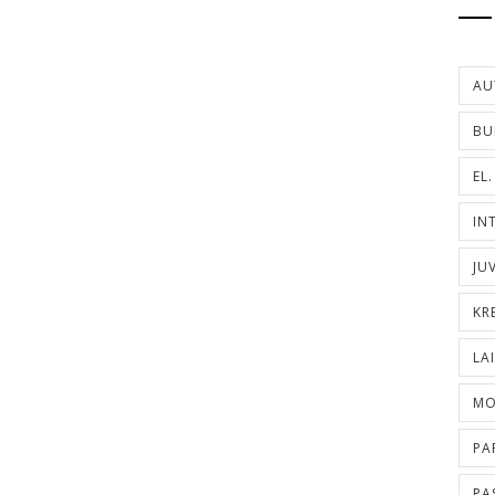
AU
BU
EL
IN
JU
KR
LA
MO
PA
PA