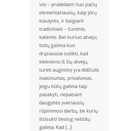
visi – pradedant nuo pačių
elementariausių, kaip jūrų
kiaulytės, ir baigiant
tradiciniais – šunimis,
katėmis. Bet kuriuo atveju,
būtų galima kuo
drąsiausiai sutikti, kad
kiekvienu iš šių atvejų,
turėti augintinį yra didžiulis
malonumas, privalumas,
jeigu būtų galima taip
pasakyti, nepaisant
daugybės įvairiausių
rūpinimosi darbų, be kurių
išsisukti tiesiog nebūtų
galima. Kad […]