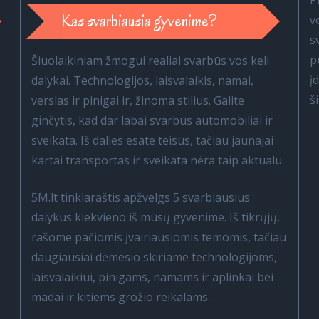
P
Kas svarbiausia gyvenime?
v
s
p
Šiuolaikiniam žmogui realiai svarbūs vos keli
į
dalykai. Technologijos, laisvalaikis, namai,
š
verslas ir pinigai ir, žinoma stilius. Galite
ginčytis, kad dar labai svarbūs automobiliai ir
sveikata. Iš dalies esate teisūs, tačiau jaunajai
kartai transportas ir sveikata nėra taip aktualu.
5M.lt tinklaraštis apžvelgs 5 svarbiausius
dalykus kiekvieno iš mūsų gyvenime. Iš tikrųjų,
rašome pačiomis įvairiausiomis temomis, tačiau
daugiausiai dėmesio skiriame technologijoms,
laisvalaikiui, pinigams, namams ir aplinkai bei
madai ir kitiems grožio reikalams.