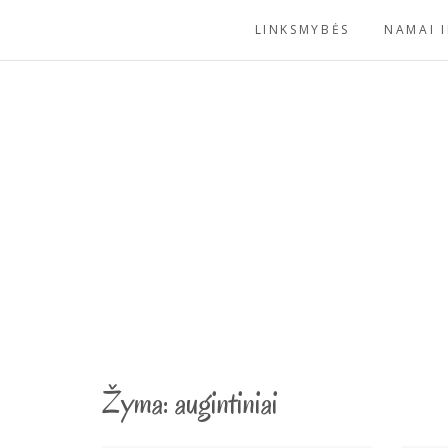
Skip
LINKSMYBĖS
NAMAI I
to
content
Žyma:
augintiniai