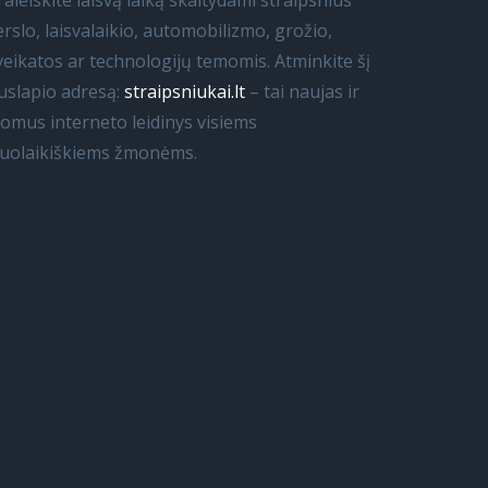
raleiskite laisvą laiką skaitydami straipsnius
erslo, laisvalaikio, automobilizmo, grožio,
veikatos ar technologijų temomis. Atminkite šį
uslapio adresą:
straipsniukai.lt
– tai naujas ir
domus interneto leidinys visiems
iuolaikiškiems žmonėms.