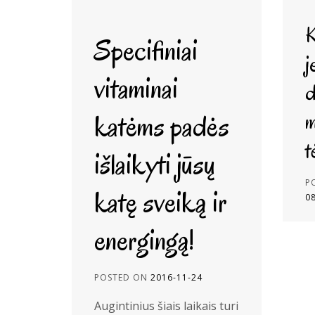
K
Specifiniai
j
vitaminai
d
katėms padės
m
t
išlaikyti jūsų
P
katę sveiką ir
0
energingą!
POSTED ON
2016-11-24
Augintinius šiais laikais turi