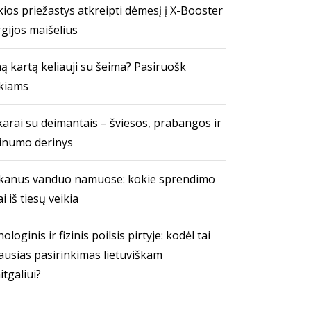
ios priežastys atkreipti dėmesį į X-Booster
gijos maišelius
ą kartą keliauji su šeima? Pasiruošk
kiams
arai su deimantais – šviesos, prabangos ir
inumo derinys
kanus vanduo namuose: kokie sprendimo
i iš tiesų veikia
ologinis ir fizinis poilsis pirtyje: kodėl tai
ausias pasirinkimas lietuviškam
itgaliui?