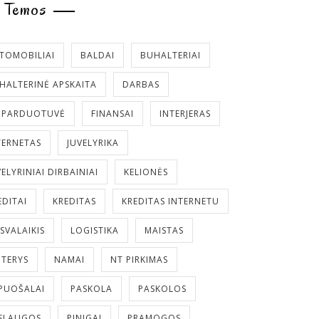
Temos
TOMOBILIAI
BALDAI
BUHALTERIAI
HALTERINĖ APSKAITA
DARBAS
. PARDUOTUVĖ
FINANSAI
INTERJERAS
TERNETAS
JUVELYRIKA
VELYRINIAI DIRBAINIAI
KELIONĖS
EDITAI
KREDITAS
KREDITAS INTERNETU
ISVALAIKIS
LOGISTIKA
MAISTAS
TERYS
NAMAI
NT PIRKIMAS
PUOŠALAI
PASKOLA
PASKOLOS
SLAUGOS
PINIGAI
PRAMOGOS