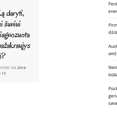
Penk
ą daryti,
ener
ei šuniui
Pirm
iagnozuota
iššū
ažakraujys
Ausk
ė?
amž
Nes
OSTED ON
2016-
8-12
būda
Psich
geri
sava