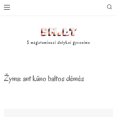
Skip
Primary
Menu
to
content
5m.lt
5 mėgstamiausi dalykai gyvenime
Žyma:
ant kūno baltos dėmės