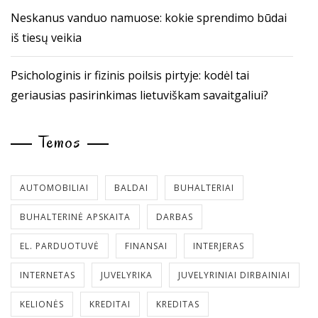
Neskanus vanduo namuose: kokie sprendimo būdai
iš tiesų veikia
Psichologinis ir fizinis poilsis pirtyje: kodėl tai
geriausias pasirinkimas lietuviškam savaitgaliui?
Temos
AUTOMOBILIAI
BALDAI
BUHALTERIAI
BUHALTERINĖ APSKAITA
DARBAS
EL. PARDUOTUVĖ
FINANSAI
INTERJERAS
INTERNETAS
JUVELYRIKA
JUVELYRINIAI DIRBAINIAI
KELIONĖS
KREDITAI
KREDITAS