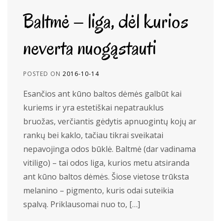
Baltmė – liga, dėl kurios
neverta nuogąstauti
POSTED ON
2016-10-14
Esančios ant kūno baltos dėmės galbūt kai
kuriems ir yra estetiškai nepatrauklus
bruožas, verčiantis gėdytis apnuogintų kojų ar
rankų bei kaklo, tačiau tikrai sveikatai
nepavojinga odos būklė. Baltmė (dar vadinama
vitiligo) – tai odos liga, kurios metu atsiranda
ant kūno baltos dėmės. Šiose vietose trūksta
melanino – pigmento, kuris odai suteikia
spalvą. Priklausomai nuo to, […]