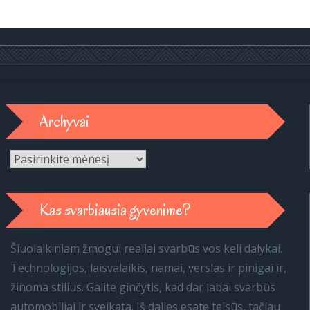
Archyvai
Archyvai
Kas svarbiausia gyvenime?
Šiuolaikiniam žmogui realiai svarbūs vos keli dalykai.
Technologijos, laisvalaikis, namai, verslas ir pinigai ir,
žinoma stilius. Galite ginčytis, kad dar labai svarbūs
automobiliai ir sveikata. Iš dalies esate teisūs, tačiau