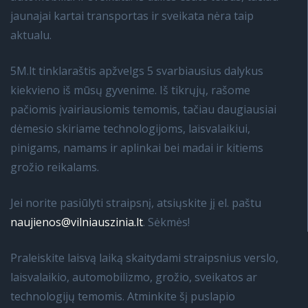
jaunajai kartai transportas ir sveikata nėra taip
aktualu.
5M.lt tinklaraštis apžvelgs 5 svarbiausius dalykus
kiekvieno iš mūsų gyvenime. Iš tikrųjų, rašome
pačiomis įvairiausiomis temomis, tačiau daugiausiai
dėmesio skiriame technologijoms, laisvalaikiui,
pinigams, namams ir aplinkai bei madai ir kitiems
grožio reikalams.
Jei norite pasiūlyti straipsnį, atsiųskite jį el. paštu
naujienos@vilniauszinia.lt
. Sėkmės!
Praleiskite laisvą laiką skaitydami straipsnius verslo,
laisvalaikio, automobilizmo, grožio, sveikatos ar
technologijų temomis. Atminkite šį puslapio