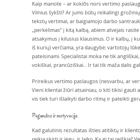
Kaip manote – ar kokiõs nors vertimo paslau
Vilnius šykšti? Ar jums būtų reikalingi grožinių
tekstų vertimai, ar baigiamojo darbo santrau
„perkėlimas“ į kitą kalbą, abiem atvejais rasite
atsakymus į kilusius klausimus. O ir kalbų, į kur
iš kurių) verčiama, yra daugybė; vartotojų lūke
pateisinami. Specialistai moka ne tik angliškai, 
vokiškai, prancūziškai… Ir tai tik maža dalis g
Prireikus vertimo paslaugos (nesvarbu, ar verti
Vieni klientai žiūri atsainiau, o kiti tikisi gau
vis tiek turi išlaikyti darbo ritmą ir pateikti ger
Pagundos ir motyvacija
Kad galutinis rezultatas išties atitiktų ir klie
reikia skirti ir jėgų, ir laiko. Ką gi tai reiškia