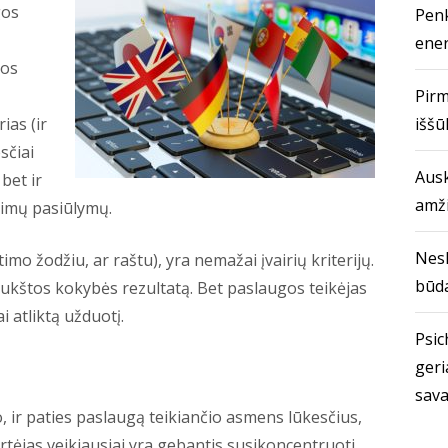
gos
Penk
ener
kos
Pirm
ias (ir
iššū
sčiai
Ausk
bet ir
amž
alimų pasiūlymų.
Nes
mo žodžiu, ar raštu), yra nemažai įvairių kriterijų.
būda
ti aukštos kokybės rezultatą. Bet paslaugos teikėjas
ai atliktą užduotį.
Psich
geri
sava
nto, ir paties paslaugą teikiančio asmens lūkesčius,
? Vertėjas veikiausiai yra gebantis susikoncentruoti