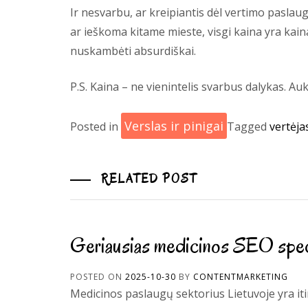
Ir nesvarbu, ar kreipiantis dėl vertimo paslau
ar ieškoma kitame mieste, visgi kaina yra kain
nuskambėti absurdiškai.
P.S. Kaina – ne vienintelis svarbus dalykas. A
Verslas ir pinigai
Posted in
Tagged
vertėja
RELATED POST
Geriausias medicinos SEO speci
POSTED ON
2025-10-30
BY
CONTENTMARKETING
Medicinos paslaugų sektorius Lietuvoje yra it