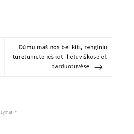
Next
Dūmų mašinos bei kitų renginių
post:
turėtumėte ieškoti lietuviškose el.
parduotuvėse
pažymėti
*