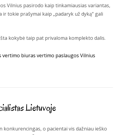
gos Vilnius pasirodo kaip tinkamiausias variantas,
a ir tokie prašymai kaip „padaryk už dyką“ gali
ukšta kokybė taip pat privaloma komplekto dalis.
s
vertimo biuras
vertimo paslaugos Vilnius
alistas Lietuvoje
in konkurencingas, o pacientai vis dažniau ieško