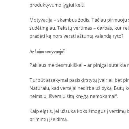
produktyvumo lygiui kelti.
Motyvacija – skambus žodis. Tačiau pirmuoju sm
sudėtingiau. Tekstų vertimas – darbas, kur rei
pradėti ką nors versti aštuntą valandą ryto?
Ar kaina motyvuoja?
Paklausime tiesmukiškai – ar pinigai suteikia 
Turbūt atsakymai pasiskirstytų įvairiai, bet pin
Natūralu, kad vertėjai nedirba už dyką. Būtų ke
neimsiu, išversiu šitą knygą nemokamai“.
Kaip elgtis, jei užsuka koks žmogus į vertimų b
primintų įžeidimą.