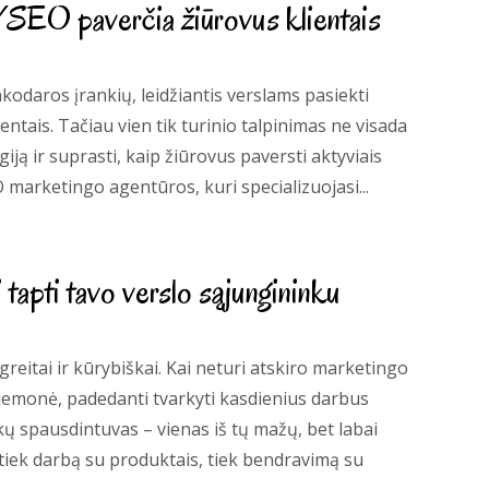
SEO paverčia žiūrovus klientais
kodaros įrankių, leidžiantis verslams pasiekti
lientais. Tačiau vien tik turinio talpinimas ne visada
iją ir suprasti, kaip žiūrovus paversti aktyviais
 marketingo agentūros, kuri specializuojasi...
tapti tavo verslo sąjungininku
eitai ir kūrybiškai. Kai neturi atskiro marketingo
iemonė, padedanti tvarkyti kasdienius darbus
ukų spausdintuvas – vienas iš tų mažų, bet labai
 tiek darbą su produktais, tiek bendravimą su