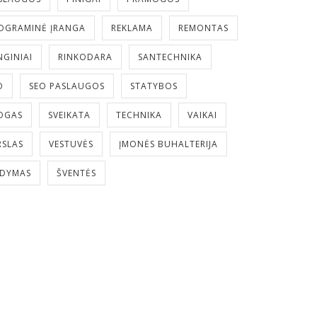
OGRAMINĖ ĮRANGA
REKLAMA
REMONTAS
NGINIAI
RINKODARA
SANTECHNIKA
O
SEO PASLAUGOS
STATYBOS
OGAS
SVEIKATA
TECHNIKA
VAIKAI
RSLAS
VESTUVĖS
ĮMONĖS BUHALTERIJA
LDYMAS
ŠVENTĖS