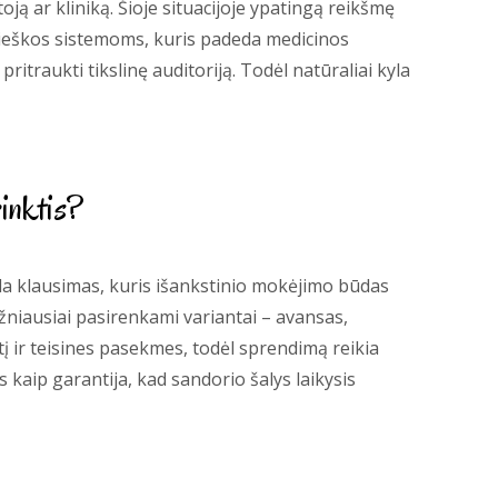
ją ar kliniką. Šioje situacijoje ypatingą reikšmę
ieškos sistemoms, kuris padeda medicinos
itraukti tikslinę auditoriją. Todėl natūraliai kyla
inktis?
la klausimas, kuris išankstinio mokėjimo būdas
žniausiai pasirenkami variantai – avansas,
rtį ir teisines pasekmes, todėl sprendimą reikia
 kaip garantija, kad sandorio šalys laikysis