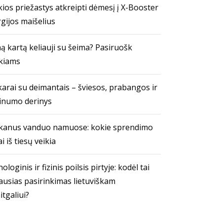
ios priežastys atkreipti dėmesį į X-Booster
gijos maišelius
ą kartą keliauji su šeima? Pasiruošk
kiams
arai su deimantais – šviesos, prabangos ir
inumo derinys
kanus vanduo namuose: kokie sprendimo
i iš tiesų veikia
ologinis ir fizinis poilsis pirtyje: kodėl tai
ausias pasirinkimas lietuviškam
itgaliui?