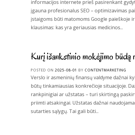
informacijos internete prieš pasirenkant gydyto
įgauna profesionalus SEO – optimizavimas pa
įstaigoms būti matomoms Google paieškoje ir pr
klausimas: kas yra geriausias medicinos...
Kurį išankstinio mokėjimo būdą r
POSTED ON
2025-08-01
BY
CONTENTMARKETING
Verslo ir asmeninių finansų valdyme dažnai ky
būtų tinkamiausias konkrečioje situacijoje. Da
rankpinigiai ar užstatas – turi skirtingą paski
priimti atsakingai. Užstatas dažnai naudojamas
sutarties sąlygų. Tai gali būti...