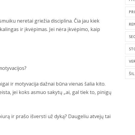
PR
uiku neretai griežia disciplina. Čia jau kiek
RE
kalingas ir įkvėpimas. Jei nėra įkvėpimo, kaip
SE
ST
VE
motyvacijos?
ŠI
igai ir motyvacija dažnai būna vienas šalia kito.
ista, jei koks asmuo sakytų „ai, gal tiek to, pinigų
iurą ir prašo išversti už dyką? Daugeliu atvejų tai