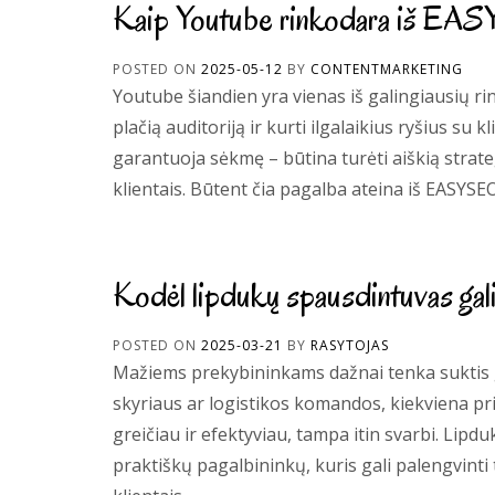
Kaip Youtube rinkodara iš EASY
POSTED ON
2025-05-12
BY
CONTENTMARKETING
Youtube šiandien yra vienas iš galingiausių rin
plačią auditoriją ir kurti ilgalaikius ryšius su k
garantuoja sėkmę – būtina turėti aiškią strateg
klientais. Būtent čia pagalba ateina iš EASYSEO
Kodėl lipdukų spausdintuvas gali 
POSTED ON
2025-03-21
BY
RASYTOJAS
Mažiems prekybininkams dažnai tenka suktis gr
skyriaus ar logistikos komandos, kiekviena pr
greičiau ir efektyviau, tampa itin svarbi. Lipd
praktiškų pagalbininkų, kuris gali palengvinti