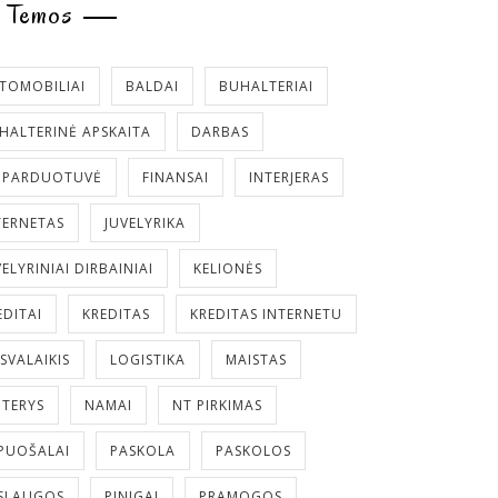
Temos
TOMOBILIAI
BALDAI
BUHALTERIAI
HALTERINĖ APSKAITA
DARBAS
. PARDUOTUVĖ
FINANSAI
INTERJERAS
TERNETAS
JUVELYRIKA
VELYRINIAI DIRBAINIAI
KELIONĖS
EDITAI
KREDITAS
KREDITAS INTERNETU
ISVALAIKIS
LOGISTIKA
MAISTAS
TERYS
NAMAI
NT PIRKIMAS
PUOŠALAI
PASKOLA
PASKOLOS
SLAUGOS
PINIGAI
PRAMOGOS