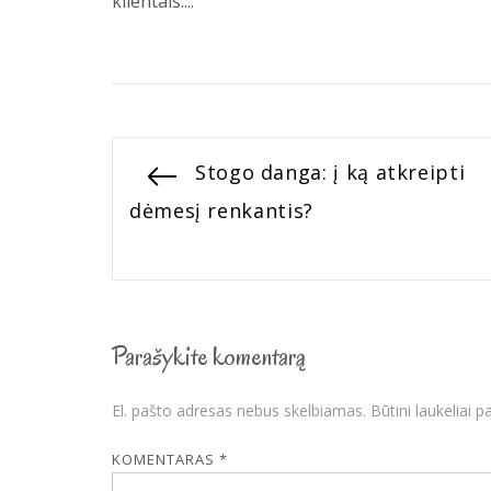
klientais....
Navigacija
Previous
Stogo danga: į ką atkreipti
post:
dėmesį renkantis?
tarp
įrašų
Parašykite komentarą
El. pašto adresas nebus skelbiamas.
Būtini laukeliai 
KOMENTARAS
*