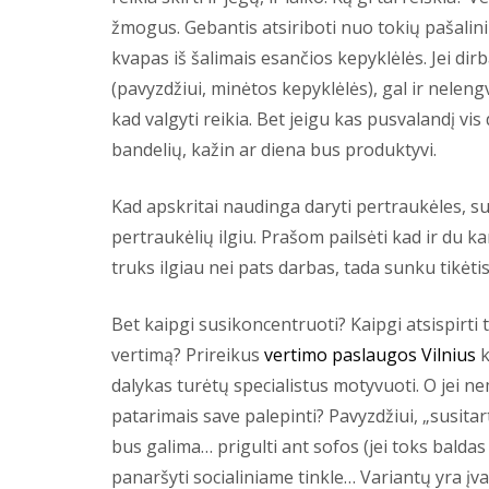
žmogus. Gebantis atsiriboti nuo tokių pašalini
kvapas iš šalimais esančios kepyklėlės. Jei dir
(pavyzdžiui, minėtos kepyklėlės), gal ir nele
kad valgyti reikia. Bet jeigu kas pusvalandį 
bandelių, kažin ar diena bus produktyvi.
Kad apskritai naudinga daryti pertraukėles, su
pertraukėlių ilgiu. Prašom pailsėti kad ir du k
truks ilgiau nei pats darbas, tada sunku tikėti
Bet kaipgi susikoncentruoti? Kaipgi atsispirti 
vertimą? Prireikus
vertimo paslaugos Vilnius
k
dalykas turėtų specialistus motyvuoti. O jei 
patarimais save palepinti? Pavyzdžiui, „susitart
bus galima… prigulti ant sofos (jei toks baldas 
panaršyti socialiniame tinkle… Variantų yra įvai