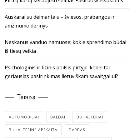
Pirmą kartą keliauji su šeima? Pasiruošk iššūkiams
Auskarai su deimantais – šviesos, prabangos ir
amžinumo derinys
Neskanus vanduo namuose: kokie sprendimo būdai
iš tiesų veikia
Psichologinis ir fizinis poilsis pirtyje: kodėl tai
geriausias pasirinkimas lietuviškam savaitgaliui?
Temos
AUTOMOBILIAI
BALDAI
BUHALTERIAI
BUHALTERINĖ APSKAITA
DARBAS