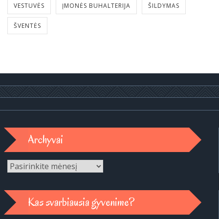
VESTUVĖS
ĮMONĖS BUHALTERIJA
ŠILDYMAS
ŠVENTĖS
Archyvai
Archyvai
Kas svarbiausia gyvenime?