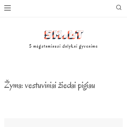
Skip
Primary
Menu
to
content
5m.lt
5 mėgstamiausi dalykai gyvenime
Žyma:
vestuviniai žiedai pigiau