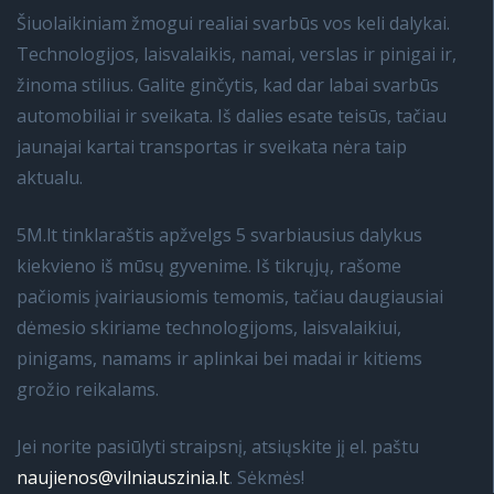
Šiuolaikiniam žmogui realiai svarbūs vos keli dalykai.
Technologijos, laisvalaikis, namai, verslas ir pinigai ir,
žinoma stilius. Galite ginčytis, kad dar labai svarbūs
automobiliai ir sveikata. Iš dalies esate teisūs, tačiau
jaunajai kartai transportas ir sveikata nėra taip
aktualu.
5M.lt tinklaraštis apžvelgs 5 svarbiausius dalykus
kiekvieno iš mūsų gyvenime. Iš tikrųjų, rašome
pačiomis įvairiausiomis temomis, tačiau daugiausiai
dėmesio skiriame technologijoms, laisvalaikiui,
pinigams, namams ir aplinkai bei madai ir kitiems
grožio reikalams.
Jei norite pasiūlyti straipsnį, atsiųskite jį el. paštu
naujienos@vilniauszinia.lt
. Sėkmės!