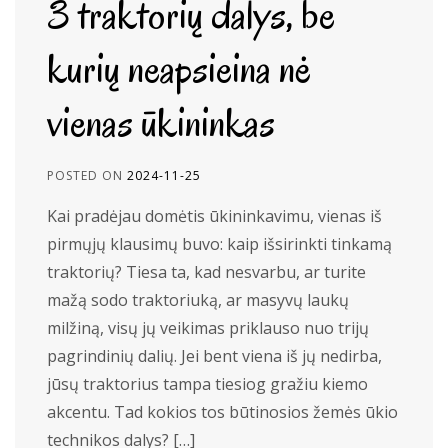
3 traktorių dalys, be
kurių neapsieina nė
vienas ūkininkas
POSTED ON
2024-11-25
Kai pradėjau domėtis ūkininkavimu, vienas iš
pirmųjų klausimų buvo: kaip išsirinkti tinkamą
traktorių? Tiesa ta, kad nesvarbu, ar turite
mažą sodo traktoriuką, ar masyvų laukų
milžiną, visų jų veikimas priklauso nuo trijų
pagrindinių dalių. Jei bent viena iš jų nedirba,
jūsų traktorius tampa tiesiog gražiu kiemo
akcentu. Tad kokios tos būtinosios žemės ūkio
technikos dalys? […]