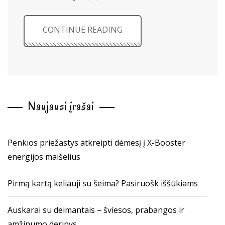
CONTINUE READING
Naujausi įrašai
Penkios priežastys atkreipti dėmesį į X-Booster
energijos maišelius
Pirmą kartą keliauji su šeima? Pasiruošk iššūkiams
Auskarai su deimantais – šviesos, prabangos ir
amžinumo derinys