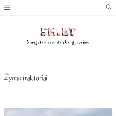
Skip
Primary
Menu
to
content
5m.lt
5 mėgstamiausi dalykai gyvenime
Žyma:
traktoriai