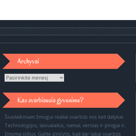
Archyvai
Archyvai
Kas svarbiausia gyvenime?
Šiuolaikiniam žmogui realiai svarbūs vos keli dalykai.
Technologijos, laisvalaikis, namai, verslas ir pinigai ir,
žinoma stilius. Galite ginčytis, kad dar labai svarbūs