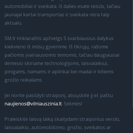
automobiliai ir sveikata. Iš dalies esate teisūs, tačiau
jaunajai kartai transportas ir sveikata nėra taip
aktualu.
5M.lt tinklaraštis apžvelgs 5 svarbiausius dalykus
kiekvieno iš mūsų gyvenime. Iš tikrųjų, rašome
pačiomis įvairiausiomis temomis, tačiau daugiausiai
dėmesio skiriame technologijoms, laisvalaikiui,
pinigams, namams ir aplinkai bei madai ir kitiems
grožio reikalams.
Jei norite pasiūlyti straipsnį, atsiųskite jį el. paštu
naujienos@vilniauszinia.lt
. Sėkmės!
Praleiskite laisvą laiką skaitydami straipsnius verslo,
laisvalaikio, automobilizmo, grožio, sveikatos ar