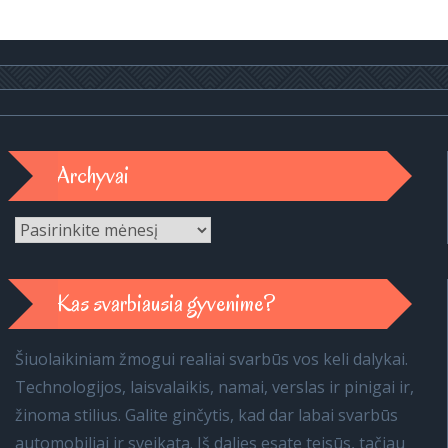
Archyvai
Archyvai
Kas svarbiausia gyvenime?
Šiuolaikiniam žmogui realiai svarbūs vos keli dalykai.
Technologijos, laisvalaikis, namai, verslas ir pinigai ir,
žinoma stilius. Galite ginčytis, kad dar labai svarbūs
automobiliai ir sveikata. Iš dalies esate teisūs, tačiau