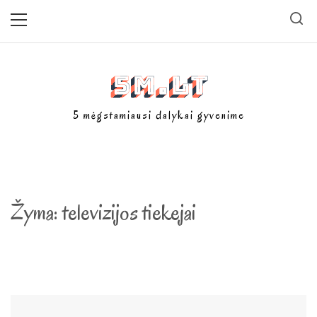
Skip
Primary
Menu
to
content
5m.lt
5 mėgstamiausi dalykai gyvenime
Žyma:
televizijos tiekejai