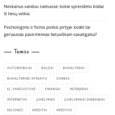
Neskanus vanduo namuose: kokie sprendimo būdai
iš tiesų veikia
Psichologinis ir fizinis poilsis pirtyje: kodėl tai
geriausias pasirinkimas lietuviškam savaitgaliui?
Temos
AUTOMOBILIAI
BALDAI
BUHALTERIAI
BUHALTERINĖ APSKAITA
DARBAS
EL. PARDUOTUVĖ
FINANSAI
INTERJERAS
INTERNETAS
JUVELYRIKA
JUVELYRINIAI DIRBAINIAI
KELIONĖS
KREDITAI
KREDITAS