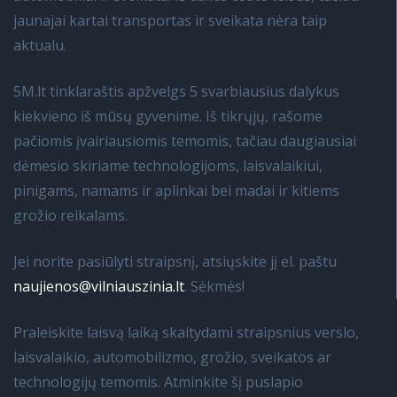
jaunajai kartai transportas ir sveikata nėra taip
aktualu.
5M.lt tinklaraštis apžvelgs 5 svarbiausius dalykus
kiekvieno iš mūsų gyvenime. Iš tikrųjų, rašome
pačiomis įvairiausiomis temomis, tačiau daugiausiai
dėmesio skiriame technologijoms, laisvalaikiui,
pinigams, namams ir aplinkai bei madai ir kitiems
grožio reikalams.
Jei norite pasiūlyti straipsnį, atsiųskite jį el. paštu
naujienos@vilniauszinia.lt
. Sėkmės!
Praleiskite laisvą laiką skaitydami straipsnius verslo,
laisvalaikio, automobilizmo, grožio, sveikatos ar
technologijų temomis. Atminkite šį puslapio