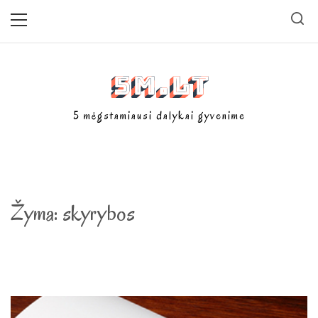
Skip
Primary
Menu
to
content
5m.lt
5 mėgstamiausi dalykai gyvenime
Žyma:
skyrybos