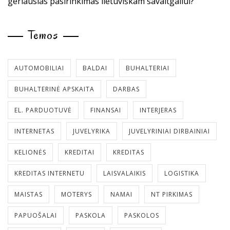
geriausias pasirinkimas lietuviškam savaitgaliui?
Temos
AUTOMOBILIAI
BALDAI
BUHALTERIAI
BUHALTERINĖ APSKAITA
DARBAS
EL. PARDUOTUVĖ
FINANSAI
INTERJERAS
INTERNETAS
JUVELYRIKA
JUVELYRINIAI DIRBAINIAI
KELIONĖS
KREDITAI
KREDITAS
KREDITAS INTERNETU
LAISVALAIKIS
LOGISTIKA
MAISTAS
MOTERYS
NAMAI
NT PIRKIMAS
PAPUOŠALAI
PASKOLA
PASKOLOS