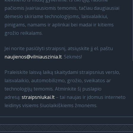
pačiomis įvairiausiomis temomis, tačiau daugiausiai
dėmesio skiriame technologijoms, laisvalaikiui,
pinigams, namams ir aplinkai bei madai ir kitiems
grožio reikalams.
Jei norite pasiūlyti straipsnį, atsiųskite jį el. paštu
naujienos@vilniauszinia.lt
. Sėkmės!
Praleiskite laisvą laiką skaitydami straipsnius verslo,
laisvalaikio, automobilizmo, grožio, sveikatos ar
technologijų temomis. Atminkite šį puslapio
adresą:
straipsniukai.lt
– tai naujas ir įdomus interneto
leidinys visiems šiuolaikiškiems žmonėms.