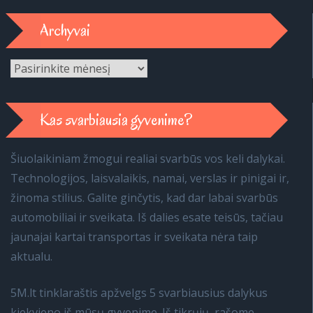
Archyvai
Archyvai
Kas svarbiausia gyvenime?
Šiuolaikiniam žmogui realiai svarbūs vos keli dalykai.
Technologijos, laisvalaikis, namai, verslas ir pinigai ir,
žinoma stilius. Galite ginčytis, kad dar labai svarbūs
automobiliai ir sveikata. Iš dalies esate teisūs, tačiau
jaunajai kartai transportas ir sveikata nėra taip
aktualu.
5M.lt tinklaraštis apžvelgs 5 svarbiausius dalykus
kiekvieno iš mūsų gyvenime. Iš tikrųjų, rašome