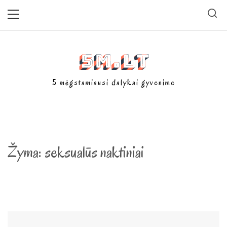
Skip
Primary
Menu
to
content
5m.lt
5 mėgstamiausi dalykai gyvenime
Žyma:
seksualūs naktiniai