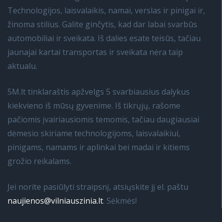
Technologijos, laisvalaikis, namai, verslas ir pinigai ir,
žinoma stilius. Galite ginčytis, kad dar labai svarbūs
automobiliai ir sveikata. Iš dalies esate teisūs, tačiau
jaunajai kartai transportas ir sveikata nėra taip
aktualu.
5M.lt tinklaraštis apžvelgs 5 svarbiausius dalykus
kiekvieno iš mūsų gyvenime. Iš tikrųjų, rašome
pačiomis įvairiausiomis temomis, tačiau daugiausiai
dėmesio skiriame technologijoms, laisvalaikiui,
pinigams, namams ir aplinkai bei madai ir kitiems
grožio reikalams.
Jei norite pasiūlyti straipsnį, atsiųskite jį el. paštu
naujienos@vilniauszinia.lt
. Sėkmės!