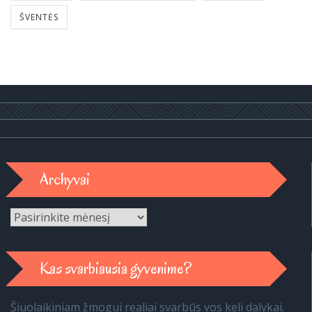
ŠVENTĖS
Archyvai
Archyvai
Kas svarbiausia gyvenime?
Šiuolaikiniam žmogui realiai svarbūs vos keli dalykai.