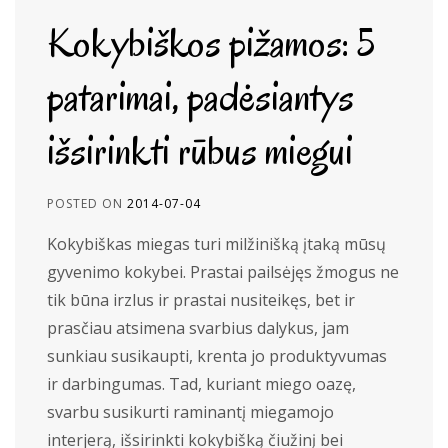
Kokybiškos pižamos: 5
patarimai, padėsiantys
išsirinkti rūbus miegui
POSTED ON
2014-07-04
Kokybiškas miegas turi milžinišką įtaką mūsų
gyvenimo kokybei. Prastai pailsėjęs žmogus ne
tik būna irzlus ir prastai nusiteikęs, bet ir
prasčiau atsimena svarbius dalykus, jam
sunkiau susikaupti, krenta jo produktyvumas
ir darbingumas. Tad, kuriant miego oazę,
svarbu susikurti raminantį miegamojo
interjerą, išsirinkti kokybišką čiužinį bei