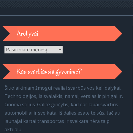
Archyvai
Archyvai
Kas svarbiausia gyvenime?
Šiuolaikiniam žmogui realiai svarbūs vos keli dalykai.
Technologijos, laisvalaikis, namai, verslas ir pinigai ir,
žinoma stilius. Galite ginčytis, kad dar labai svarbūs
automobiliai ir sveikata. Iš dalies esate teisūs, tačiau
jaunajai kartai transportas ir sveikata nėra taip
aktualu.