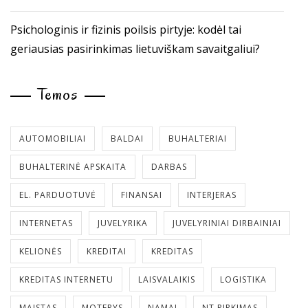
Psichologinis ir fizinis poilsis pirtyje: kodėl tai
geriausias pasirinkimas lietuviškam savaitgaliui?
Temos
AUTOMOBILIAI
BALDAI
BUHALTERIAI
BUHALTERINĖ APSKAITA
DARBAS
EL. PARDUOTUVĖ
FINANSAI
INTERJERAS
INTERNETAS
JUVELYRIKA
JUVELYRINIAI DIRBAINIAI
KELIONĖS
KREDITAI
KREDITAS
KREDITAS INTERNETU
LAISVALAIKIS
LOGISTIKA
MAISTAS
MOTERYS
NAMAI
NT PIRKIMAS