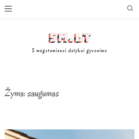
Skip
Primary
Menu
to
content
5m.lt
5 mėgstamiausi dalykai gyvenime
Žyma:
saugumas