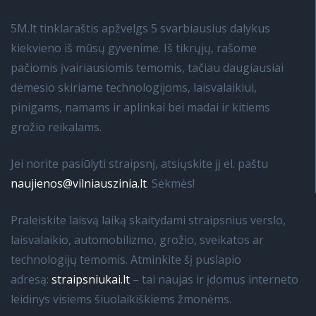
5M.lt tinklaraštis apžvelgs 5 svarbiausius dalykus
kiekvieno iš mūsų gyvenime. Iš tikrųjų, rašome
pačiomis įvairiausiomis temomis, tačiau daugiausiai
dėmesio skiriame technologijoms, laisvalaikiui,
pinigams, namams ir aplinkai bei madai ir kitiems
grožio reikalams.
Jei norite pasiūlyti straipsnį, atsiųskite jį el. paštu
naujienos@vilniauszinia.lt
. Sėkmės!
Praleiskite laisvą laiką skaitydami straipsnius verslo,
laisvalaikio, automobilizmo, grožio, sveikatos ar
technologijų temomis. Atminkite šį puslapio
adresą:
straipsniukai.lt
– tai naujas ir įdomus interneto
leidinys visiems šiuolaikiškiems žmonėms.