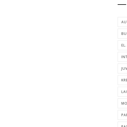
AU
BU
EL
IN
JU
KR
LA
MO
PA
PA