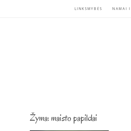
Skip
LINKSMYBĖS
NAMAI I
to
content
Žyma:
maisto papildai