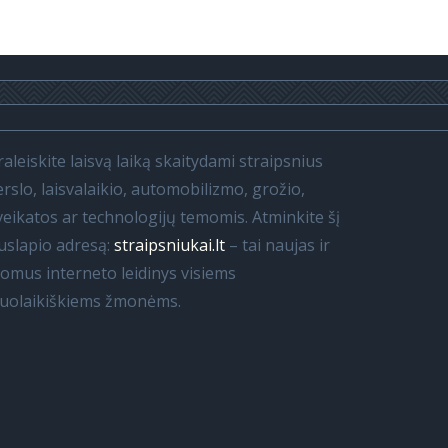
raleiskite laisvą laiką skaitydami straipsnius
erslo, laisvalaikio, automobilizmo, grožio,
veikatos ar technologijų temomis. Atminkite šį
uslapio adresą:
straipsniukai.lt
– tai naujas ir
domus interneto leidinys visiems
iuolaikiškiems žmonėms.