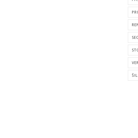
PR
RE
SE
ST
VE
ŠI