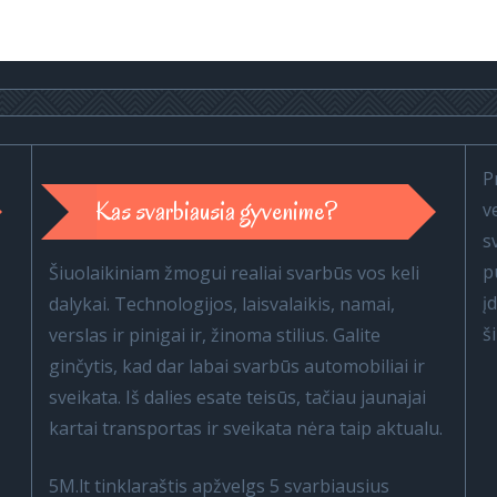
P
Kas svarbiausia gyvenime?
v
s
p
Šiuolaikiniam žmogui realiai svarbūs vos keli
į
dalykai. Technologijos, laisvalaikis, namai,
š
verslas ir pinigai ir, žinoma stilius. Galite
ginčytis, kad dar labai svarbūs automobiliai ir
sveikata. Iš dalies esate teisūs, tačiau jaunajai
kartai transportas ir sveikata nėra taip aktualu.
5M.lt tinklaraštis apžvelgs 5 svarbiausius