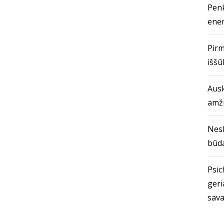
Penk
ener
Pirm
iššū
Ausk
amž
Nes
būda
Psich
geri
sava