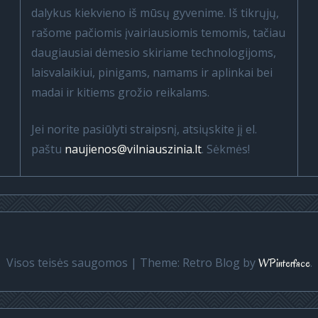
dalykus kiekvieno iš mūsų gyvenime. Iš tikrųjų,
rašome pačiomis įvairiausiomis temomis, tačiau
daugiausiai dėmesio skiriame technologijoms,
laisvalaikiui, pinigams, namams ir aplinkai bei
madai ir kitiems grožio reikalams.
Jei norite pasiūlyti straipsnį, atsiųskite jį el.
paštu
naujienos@vilniauszinia.lt
. Sėkmės!
Visos teisės saugomos
|
Theme: Retro Blog by
.
WPinterface