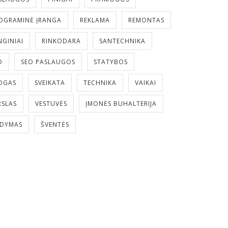
OGRAMINĖ ĮRANGA
REKLAMA
REMONTAS
NGINIAI
RINKODARA
SANTECHNIKA
O
SEO PASLAUGOS
STATYBOS
OGAS
SVEIKATA
TECHNIKA
VAIKAI
RSLAS
VESTUVĖS
ĮMONĖS BUHALTERIJA
LDYMAS
ŠVENTĖS