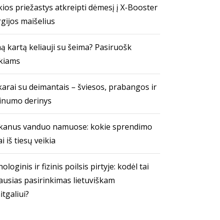
ios priežastys atkreipti dėmesį į X-Booster
gijos maišelius
ą kartą keliauji su šeima? Pasiruošk
kiams
arai su deimantais – šviesos, prabangos ir
inumo derinys
kanus vanduo namuose: kokie sprendimo
i iš tiesų veikia
ologinis ir fizinis poilsis pirtyje: kodėl tai
ausias pasirinkimas lietuviškam
itgaliui?