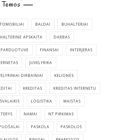
Temos
TOMOBILIAI
BALDAI
BUHALTERIAI
HALTERINĖ APSKAITA
DARBAS
. PARDUOTUVĖ
FINANSAI
INTERJERAS
TERNETAS
JUVELYRIKA
VELYRINIAI DIRBAINIAI
KELIONĖS
EDITAI
KREDITAS
KREDITAS INTERNETU
ISVALAIKIS
LOGISTIKA
MAISTAS
TERYS
NAMAI
NT PIRKIMAS
PUOŠALAI
PASKOLA
PASKOLOS
SLAUGOS
PINIGAI
PRAMOGOS