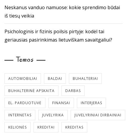
Neskanus vanduo namuose: kokie sprendimo būdai
iš tiesų veikia
Psichologinis ir fizinis poilsis pirtyje: kodėl tai
geriausias pasirinkimas lietuviškam savaitgaliui?
Temos
AUTOMOBILIAI
BALDAI
BUHALTERIAI
BUHALTERINĖ APSKAITA
DARBAS
EL. PARDUOTUVĖ
FINANSAI
INTERJERAS
INTERNETAS
JUVELYRIKA
JUVELYRINIAI DIRBAINIAI
KELIONĖS
KREDITAI
KREDITAS