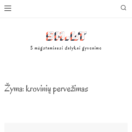
Skip
Primary
Menu
to
content
5m.lt
5 mėgstamiausi dalykai gyvenime
Žyma:
krovinių pervežimas