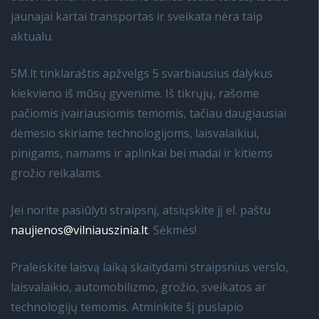
jaunajai kartai transportas ir sveikata nėra taip
aktualu.
5M.lt tinklaraštis apžvelgs 5 svarbiausius dalykus
kiekvieno iš mūsų gyvenime. Iš tikrųjų, rašome
pačiomis įvairiausiomis temomis, tačiau daugiausiai
dėmesio skiriame technologijoms, laisvalaikiui,
pinigams, namams ir aplinkai bei madai ir kitiems
grožio reikalams.
Jei norite pasiūlyti straipsnį, atsiųskite jį el. paštu
naujienos@vilniauszinia.lt
. Sėkmės!
Praleiskite laisvą laiką skaitydami straipsnius verslo,
laisvalaikio, automobilizmo, grožio, sveikatos ar
technologijų temomis. Atminkite šį puslapio