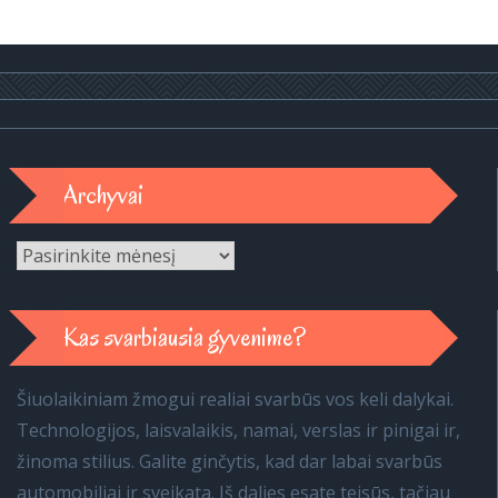
Archyvai
Archyvai
Kas svarbiausia gyvenime?
Šiuolaikiniam žmogui realiai svarbūs vos keli dalykai.
Technologijos, laisvalaikis, namai, verslas ir pinigai ir,
žinoma stilius. Galite ginčytis, kad dar labai svarbūs
automobiliai ir sveikata. Iš dalies esate teisūs, tačiau