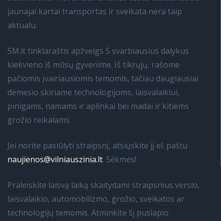
jaunajai kartai transportas ir sveikata nėra taip
aktualu.
5M.lt tinklaraštis apžvelgs 5 svarbiausius dalykus
kiekvieno iš mūsų gyvenime. Iš tikrųjų, rašome
pačiomis įvairiausiomis temomis, tačiau daugiausiai
dėmesio skiriame technologijoms, laisvalaikiui,
pinigams, namams ir aplinkai bei madai ir kitiems
grožio reikalams.
Jei norite pasiūlyti straipsnį, atsiųskite jį el. paštu
naujienos@vilniauszinia.lt
. Sėkmės!
Praleiskite laisvą laiką skaitydami straipsnius verslo,
laisvalaikio, automobilizmo, grožio, sveikatos ar
technologijų temomis. Atminkite šį puslapio