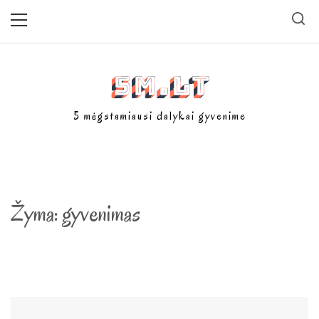
Skip
Primary
Menu
to
content
5m.lt
5 mėgstamiausi dalykai gyvenime
Žyma:
gyvenimas