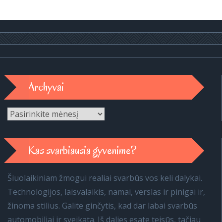
Archyvai
Archyvai
Kas svarbiausia gyvenime?
Šiuolaikiniam žmogui realiai svarbūs vos keli dalykai.
Technologijos, laisvalaikis, namai, verslas ir pinigai ir,
žinoma stilius. Galite ginčytis, kad dar labai svarbūs
automobiliai ir sveikata. Iš dalies esate teisūs, tačiau