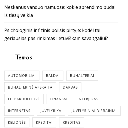
Neskanus vanduo namuose: kokie sprendimo būdai
iš tiesų veikia
Psichologinis ir fizinis poilsis pirtyje: kodėl tai
geriausias pasirinkimas lietuviškam savaitgaliui?
Temos
AUTOMOBILIAI
BALDAI
BUHALTERIAI
BUHALTERINĖ APSKAITA
DARBAS
EL. PARDUOTUVĖ
FINANSAI
INTERJERAS
INTERNETAS
JUVELYRIKA
JUVELYRINIAI DIRBAINIAI
KELIONĖS
KREDITAI
KREDITAS