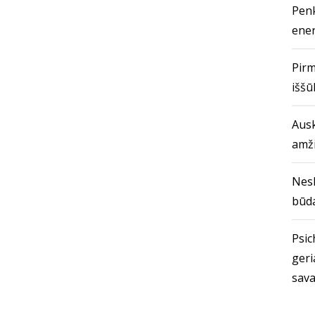
Penk
ener
Pirm
iššū
Ausk
amž
Nes
būda
Psich
geri
sava