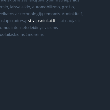
raleiskite laisvą laiką skaitydami straipsnius
erslo, laisvalaikio, automobilizmo, grožio,
veikatos ar technologijų temomis. Atminkite šį
uslapio adresą:
straipsniukai.lt
– tai naujas ir
domus interneto leidinys visiems
iuolaikiškiems žmonėms.