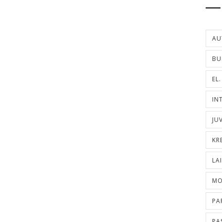
AU
BU
EL
IN
JU
KR
LA
MO
PA
PA