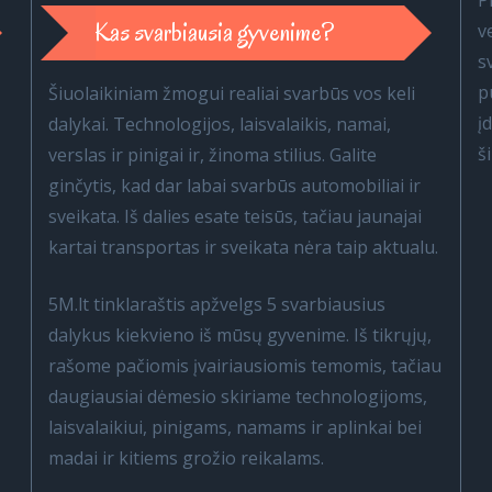
P
Kas svarbiausia gyvenime?
v
s
p
Šiuolaikiniam žmogui realiai svarbūs vos keli
į
dalykai. Technologijos, laisvalaikis, namai,
š
verslas ir pinigai ir, žinoma stilius. Galite
ginčytis, kad dar labai svarbūs automobiliai ir
sveikata. Iš dalies esate teisūs, tačiau jaunajai
kartai transportas ir sveikata nėra taip aktualu.
5M.lt tinklaraštis apžvelgs 5 svarbiausius
dalykus kiekvieno iš mūsų gyvenime. Iš tikrųjų,
rašome pačiomis įvairiausiomis temomis, tačiau
daugiausiai dėmesio skiriame technologijoms,
laisvalaikiui, pinigams, namams ir aplinkai bei
madai ir kitiems grožio reikalams.