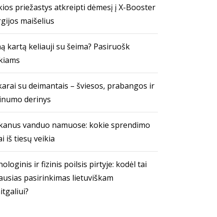
ios priežastys atkreipti dėmesį į X-Booster
gijos maišelius
ą kartą keliauji su šeima? Pasiruošk
kiams
arai su deimantais – šviesos, prabangos ir
inumo derinys
kanus vanduo namuose: kokie sprendimo
i iš tiesų veikia
ologinis ir fizinis poilsis pirtyje: kodėl tai
ausias pasirinkimas lietuviškam
itgaliui?