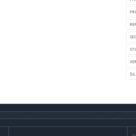
PR
RE
SE
ST
VE
ŠI