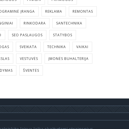
OGRAMINĖ ĮRANGA
REKLAMA
REMONTAS
NGINIAI
RINKODARA
SANTECHNIKA
O
SEO PASLAUGOS
STATYBOS
OGAS
SVEIKATA
TECHNIKA
VAIKAI
RSLAS
VESTUVĖS
ĮMONĖS BUHALTERIJA
LDYMAS
ŠVENTĖS