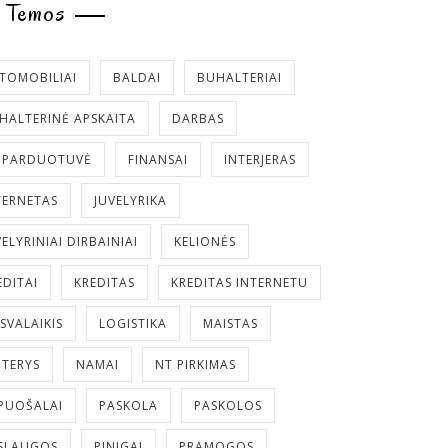
Temos
TOMOBILIAI
BALDAI
BUHALTERIAI
HALTERINĖ APSKAITA
DARBAS
. PARDUOTUVĖ
FINANSAI
INTERJERAS
TERNETAS
JUVELYRIKA
VELYRINIAI DIRBAINIAI
KELIONĖS
EDITAI
KREDITAS
KREDITAS INTERNETU
ISVALAIKIS
LOGISTIKA
MAISTAS
TERYS
NAMAI
NT PIRKIMAS
PUOŠALAI
PASKOLA
PASKOLOS
SLAUGOS
PINIGAI
PRAMOGOS